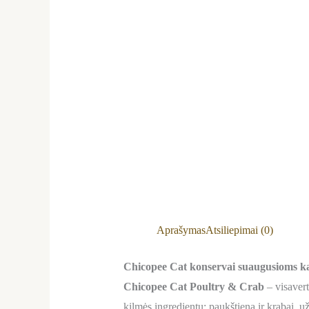
Aprašymas
Atsiliepimai (0)
Chicopee Cat konservai suaugusioms kat
Chicopee Cat Poultry & Crab
– visavert
kilmės ingredientų: paukštiena ir krabai, 