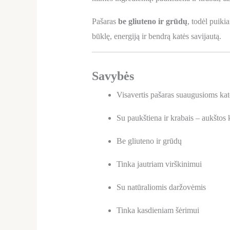
Pašaras
be gliuteno ir grūdų
, todėl puiki
būklę, energiją ir bendrą katės savijautą.
Savybės
Visavertis pašaras suaugusioms ka
Su paukštiena ir krabais – aukštos 
Be gliuteno ir grūdų
Tinka jautriam virškinimui
Su natūraliomis daržovėmis
Tinka kasdieniam šėrimui