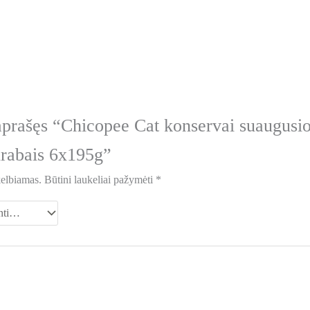
aprašęs “Chicopee Cat konservai suaugusi
Krabais 6x195g”
kelbiamas.
Būtini laukeliai pažymėti
*