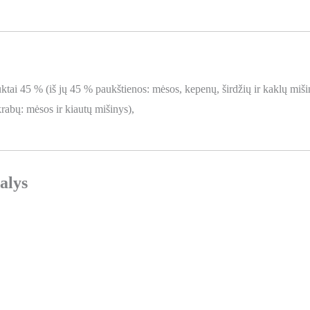
tai 45 % (iš jų 45 % paukštienos: mėsos, kepenų, širdžių ir kaklų miši
rabų: mėsos ir kiautų mišinys),
alys