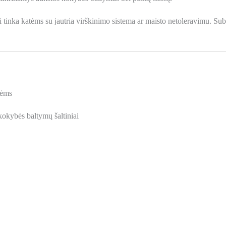
ai tinka katėms su jautria virškinimo sistema ar maisto netoleravimu. S
tėms
kokybės baltymų šaltiniai