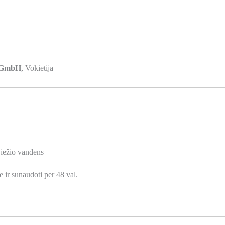
g GmbH
, Vokietija
šviežio vandens
e ir sunaudoti per 48 val.