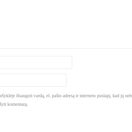
šyklėje išsaugoti vardą, el. pašto adresą ir interneto puslapį, kad jų nebe
ašyti komentarą.