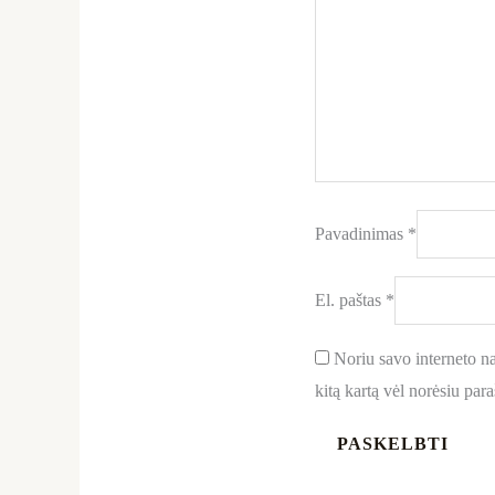
Pavadinimas
*
El. paštas
*
Noriu savo interneto nar
kitą kartą vėl norėsiu par