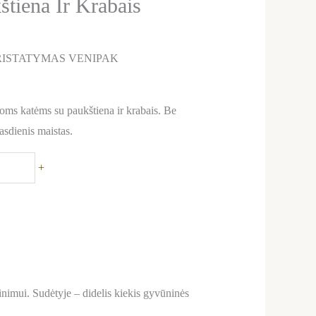
štiena Ir Krabais
ISTATYMAS VENIPAK
oms katėms su paukštiena ir krabais. Be
kasdienis maistas.
+
nimui. Sudėtyje – didelis kiekis gyvūninės