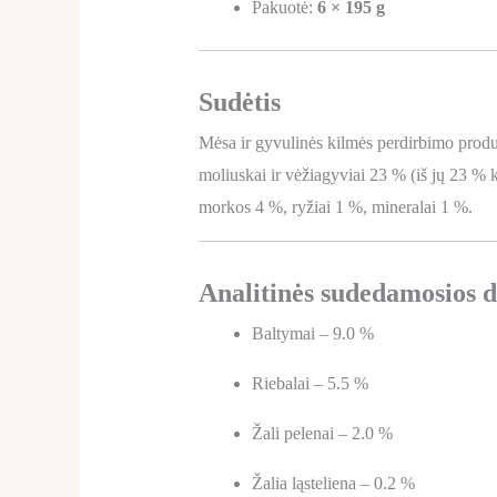
Pakuotė:
6 × 195 g
Sudėtis
Mėsa ir gyvulinės kilmės perdirbimo produk
moliuskai ir vėžiagyviai 23 % (iš jų 23 % k
morkos 4 %, ryžiai 1 %, mineralai 1 %.
Analitinės sudedamosios d
Baltymai – 9.0 %
Riebalai – 5.5 %
Žali pelenai – 2.0 %
Žalia ląsteliena – 0.2 %