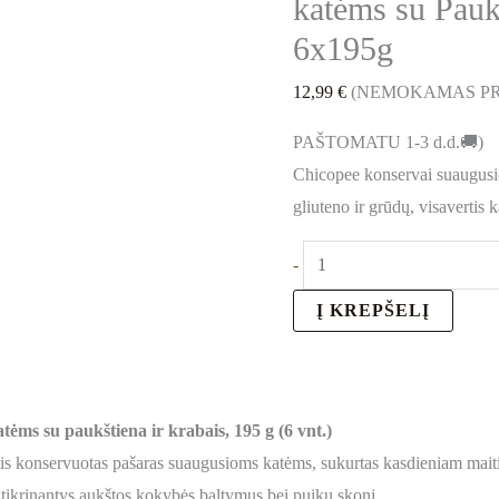
katėms su Pauk
6x195g
12,99
€
(NEMOKAMAS PR
PAŠTOMATU 1-3 d.d.🚚)
Chicopee konservai suaugusi
gliuteno ir grūdų, visavertis 
-
Į KREPŠELĮ
ėms su paukštiena ir krabais, 195 g (6 vnt.)
is konservuotas pašaras suaugusioms katėms, sukurtas kasdieniam maiti
užtikrinantys aukštos kokybės baltymus bei puikų skonį.