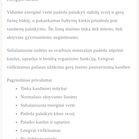
Vidutinė energinė vertė padeda palaikyti stabilų svorį ir gerą
fizinę būklę, o pakankamas baltymų kiekis prisideda prie
raumenų palaikymo. Šis šunų maistas tinka tiek miesto, tiek
aktyviau gyvenantiems augintiniams.
Subalansuota sudėtis su svarbiais mineralais padeda stiprinti
kaulus, sąnarius ir bendrą organizmo funkciją. Lengvai
virškinamas pašaras užtikrina gerą maisto pasisavinimą kasdien.
Pagrindiniai privalumai
Tinka kasdienei mitybai
Normalaus aktyvumo šunims
Subalansuota energinė vertė
Padeda palaikyti kūno svorį
Palaiko kaulus ir sąnarius
Lengvai virškinamas
Be dirbtinių priedų