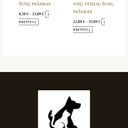
ŠUNŲ PAŠARAS
VISŲ VEISLIŲ ŠUNŲ
product
product
PAŠARAS
page
page
8,50
€
–
23,80
€
Į
12,80
€
–
35,69
€
KREPŠELĮ
Į
KREPŠELĮ