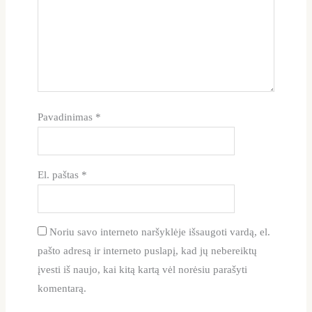
Pavadinimas
*
El. paštas
*
Noriu savo interneto naršyklėje išsaugoti vardą, el.
pašto adresą ir interneto puslapį, kad jų nebereiktų
įvesti iš naujo, kai kitą kartą vėl norėsiu parašyti
komentarą.