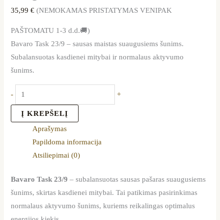
35,99
€
(NEMOKAMAS PRISTATYMAS VENIPAK
PAŠTOMATU 1-3 d.d.🚚)
Bavaro Task 23/9 – sausas maistas suaugusiems šunims.
Subalansuotas kasdienei mitybai ir normalaus aktyvumo
šunims.
-
+
Į KREPŠELĮ
Aprašymas
Papildoma informacija
Atsiliepimai (0)
Bavaro Task 23/9
– subalansuotas sausas pašaras suaugusiems
šunims, skirtas kasdienei mitybai. Tai patikimas pasirinkimas
normalaus aktyvumo šunims, kuriems reikalingas optimalus
energijos kiekis.