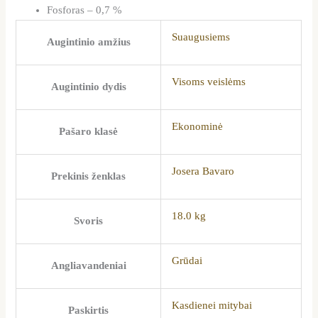
Fosforas – 0,7 %
Suaugusiems
Augintinio amžius
Visoms veislėms
Augintinio dydis
Ekonominė
Pašaro klasė
Josera Bavaro
Prekinis ženklas
18.0 kg
Svoris
Grūdai
Angliavandeniai
Kasdienei mitybai
Paskirtis