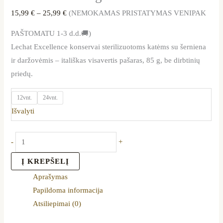
15,99
€
–
25,99
€
(NEMOKAMAS PRISTATYMAS VENIPAK
PAŠTOMATU 1-3 d.d.🚚)
Lechat Excellence konservai sterilizuotoms katėms su šerniena
ir daržovėmis – itališkas visavertis pašaras, 85 g, be dirbtinių
priedų.
12vnt.
24vnt.
Išvalyti
-
+
Į KREPŠELĮ
Aprašymas
Papildoma informacija
Atsiliepimai (0)