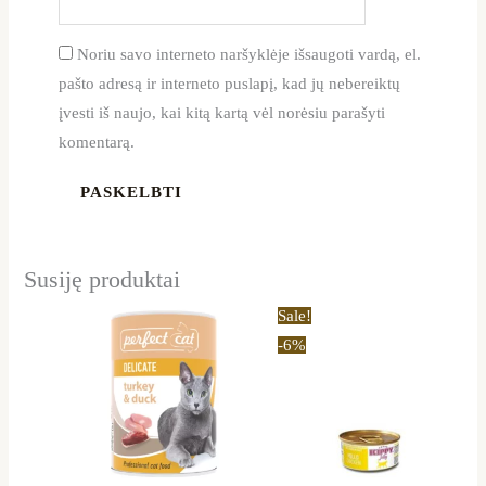
Noriu savo interneto naršyklėje išsaugoti vardą, el.
pašto adresą ir interneto puslapį, kad jų nebereiktų
įvesti iš naujo, kai kitą kartą vėl norėsiu parašyti
komentarą.
Susiję produktai
Original
Current
Sale!
price
price
-6%
was:
is:
36,00 €.
33,99 €.