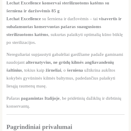
Lechat Excellence konservai sterilizuotoms katėms su
šerniena ir daržovėmis 85 g
Lechat Excellence
su šerniena ir daržovėmis – tai
visavertis ir
subalansuotas konservuotas pašaras suaugusioms
sterilizuotoms katėms
, sukurtas palaikyti optimalią kūno būklę
po sterilizacijos.
Nereguliariai supjaustyti gabalėliai gardžiame padaže gaminami
naudojant
alternatyvius, ne grūdų kilmės angliavandenių
šaltinius
, tokius kaip
žirneliai
, o
šerniena
užtikrina aukštos
kokybės gyvūninės kilmės baltymus, padedančius palaikyti
liesąją raumenų masę.
Pašaras
pagamintas Italijoje
, be pridėtinių dažiklių ir dirbtinių
konservantų.
Pagrindiniai privalumai