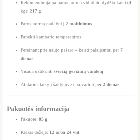
Rekomenduojama paros norma vidutinio dydžio katei (4
kg):
217 g
Paros normą padalyti į
2 maitinimus
Patiekti kambario temperatūros
Pereinant prie naujo pašaro – keisti palaipsniui per
7
dienas
Visada užtikrinti
šviežią geriamą vandenį
Atidarius laikyti šaldytuve ir suvartoti per
2 dienas
Pakuotės informacija
Pakuotė:
85 g
Kiekis dėžėje:
12 arba 24 vnt.