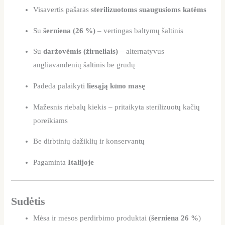
Visavertis pašaras
sterilizuotoms suaugusioms katėms
Su
šerniena (26 %)
– vertingas baltymų šaltinis
Su
daržovėmis (žirneliais)
– alternatyvus
angliavandenių šaltinis be grūdų
Padeda palaikyti
liesąją kūno masę
Mažesnis riebalų kiekis – pritaikyta sterilizuotų kačių
poreikiams
Be dirbtinių dažiklių ir konservantų
Pagaminta
Italijoje
Sudėtis
Mėsa ir mėsos perdirbimo produktai (
šerniena 26 %
)