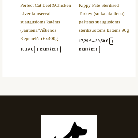
Perfect Cat Beef&Chicken
Kippy Pate Sterilised
may
Liver konservai
Turkey (su kalakutiena)
be
suaugusioms katėms
paštetas suaugusioms
chosen
(Jautiena/Vištienos
sterilizuotoms katėms 90g
on
Kepenėlės) 6x400g
the
17,29
€
–
39,50
€
Į
product
18,19
€
Į KREPŠELĮ
KREPŠELĮ
page