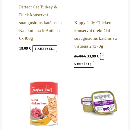
Perfect Cat Turkey &
Duck konservai
suaugusioms katėms su
Kippy Jelly Chicken
Kalakutiena ir Antiena
konservai drebučiai
6x400g
suaugusioms katėms su
vištiena 24x70g
18,09
€
Į KREPŠELĮ
36,00
€
33,99
€
Į
KREPŠELĮ
Price
This
range:
product
17,29 €
through
has
39,50 €
multiple
variants.
The
options