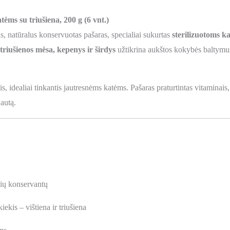
tėms su triušiena, 200 g (6 vnt.)
s, natūralus konservuotas pašaras, specialiai sukurtas
sterilizuotoms k
r triušienos mėsa, kepenys ir širdys
užtikrina aukštos kokybės baltymus
s, idealiai tinkantis jautresnėms katėms. Pašaras praturtintas vitaminais, 
jautą.
nių konservantų
ekis – vištiena ir triušiena