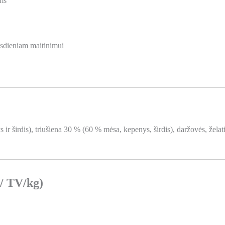
ms
asdieniam maitinimui
r širdis), triušiena 30 % (60 % mėsa, kepenys, širdis), daržovės, želatin
 / TV/kg)