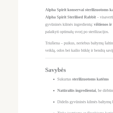
Alpha Spirit konservai sterilizuotoms ka
Alpha Spirit Sterilised Rabbit
– visaverti
gyvūninės kilmės ingredientų:
vištienos i
palaikyti optimalų svorį po sterilizacijos.
Triušiena – puikus, neriebus baltymų šaltini
veiklą, odos bei kailio būklę ir bendrą savi
Savybės
Sukurtas
sterilizuotoms katėms
Natūralūs ingredientai
, be dirbti
Didelis gyvūninės kilmės baltymų ki