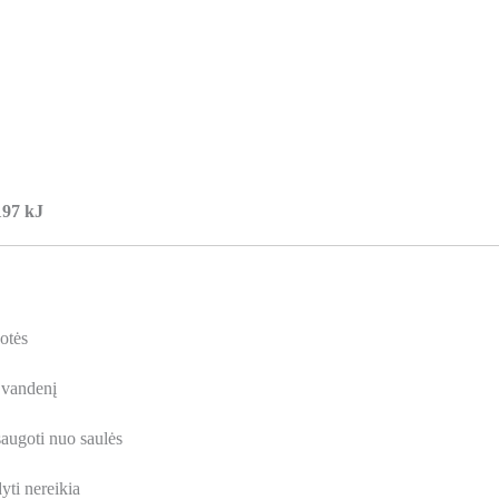
197 kJ
otės
į vandenį
saugoti nuo saulės
yti nereikia