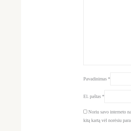
Pavadinimas
*
El. paštas
*
Noriu savo interneto nar
kitą kartą vėl norėsiu par