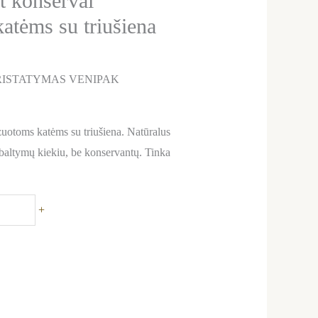
t konservai
katėms su triušiena
ISTATYMAS VENIPAK
izuotoms katėms su triušiena. Natūralus
 baltymų kiekiu, be konservantų. Tinka
+