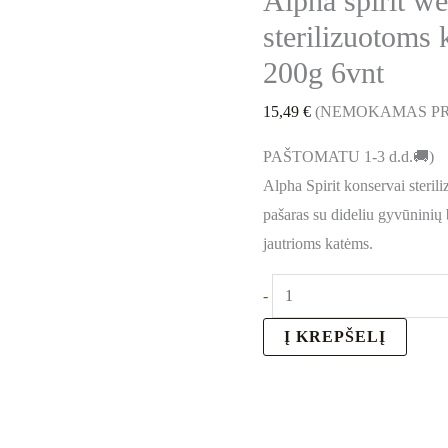
Alpha spirit we
sterilizuotoms 
200g 6vnt
15,49
€
(NEMOKAMAS PR
PAŠTOMATU 1-3 d.d.🚚)
Alpha Spirit konservai steril
pašaras su dideliu gyvūninių
jautrioms katėms.
-
Į KREPŠELĮ