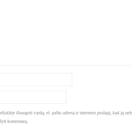
šyklėje išsaugoti vardą, el. pašto adresą ir interneto puslapį, kad jų nebe
ašyti komentarą.