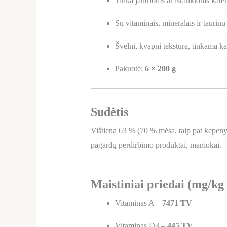
Tinka jautrioms ar išrankioms katė
Su vitaminais, mineralais ir taurinu
Švelni, kvapni tekstūra, tinkama k
Pakuotė:
6 × 200 g
Sudėtis
Vištiena 63 % (70 % mėsa, taip pat kepenys i
pagardų perdirbimo produktai, maniokai.
Maistiniai priedai (mg/kg
Vitaminas A –
7471 TV
Vitaminas D3 –
445 TV