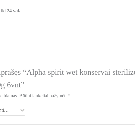
 iki
24 val.
prašęs “Alpha spirit wet konservai steril
0g 6vnt”
kelbiamas.
Būtini laukeliai pažymėti
*