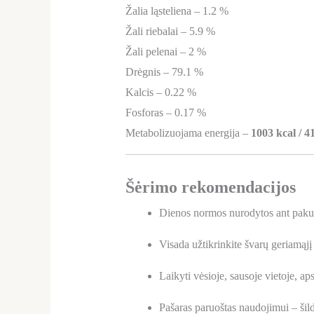
Žalia ląsteliena – 1.2 %
Žali riebalai – 5.9 %
Žali pelenai – 2 %
Drėgnis – 79.1 %
Kalcis – 0.22 %
Fosforas – 0.17 %
Metabolizuojama energija –
1003 kcal / 4
Šėrimo rekomendacijos
Dienos normos nurodytos ant paku
Visada užtikrinkite švarų geriamąj
Laikyti vėsioje, sausoje vietoje, ap
Pašaras paruoštas naudojimui – šild