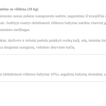
ėms su vištiena (10 kg)
lansuotas sausas pašaras suaugusioms katėms, pagamintas iš kruopščiai at
ais. Sudėtyje esantys dehidratuoti vištienos baltymai suteikia visavertį 
 maistines medžiagas.
tai, daržovės ir riebalai padeda palaikyti sveiką kailį, odą, imuninę fu
inka daugumai suaugusių, vidutinio aktyvumo kačių.
(dehidratuoti vištienos baltymai 10%), augalinių baltymų ekstraktai, alie