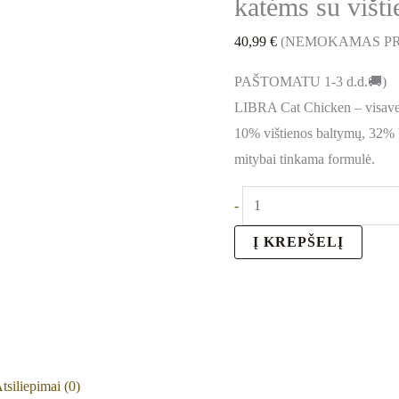
katėms su višt
40,99
€
(NEMOKAMAS PR
PAŠTOMATU 1-3 d.d.🚚)
LIBRA Cat Chicken – visaver
10% vištienos baltymų, 32% b
mitybai tinkama formulė.
-
Į KREPŠELĮ
tsiliepimai (0)