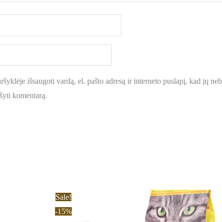
šyklėje išsaugoti vardą, el. pašto adresą ir interneto puslapį, kad jų nebe
ašyti komentarą.
Price
Price
This
This
Sale!
range:
range:
product
prod
-15%
15,40 €
14,60 €
through
throug