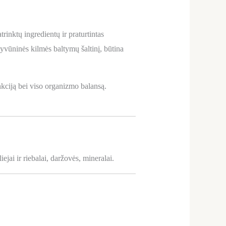
rinktų ingredientų ir praturtintas
gyvūninės kilmės baltymų šaltinį, būtina
nkciją bei viso organizmo balansą.
jai ir riebalai, daržovės, mineralai.