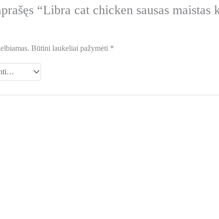
aprašęs “Libra cat chicken sausas maistas 
kelbiamas.
Būtini laukeliai pažymėti
*