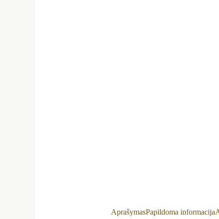
Aprašymas
Papildoma informacija
A