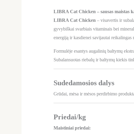
LIBRA Cat Chicken – sausas maistas kat
LIBRA Cat Chicken
– visavertis ir suba
gyvybiškai svarbiais vitaminais bei mineral
energiją ir kasdienei savijautai reikalingas
Formulėje esantys augalinių baltymų ekstrak
Subalansuotas riebalų ir baltymų kiekis t
Sudedamosios dalys
Grūdai, mėsa ir mėsos perdirbimo produktai 
Priedai/kg
Maistiniai priedai: