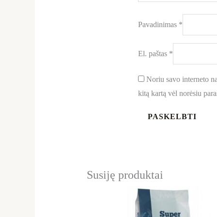
Pavadinimas
*
El. paštas
*
Noriu savo interneto nar
kitą kartą vėl norėsiu par
Susiję produktai