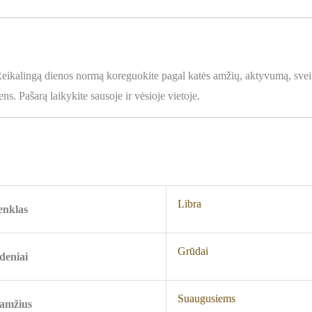
 Reikalingą dienos normą koreguokite pagal katės amžių, aktyvumą, svei
ns. Pašarą laikykite sausoje ir vėsioje vietoje.
Libra
enklas
Grūdai
deniai
Suaugusiems
 amžius