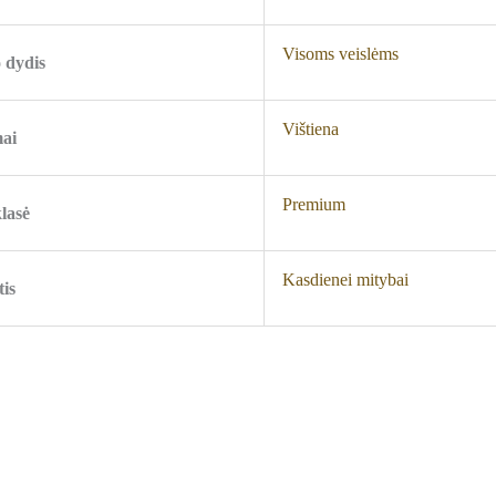
Visoms veislėms
 dydis
Vištiena
ai
Premium
lasė
Kasdienei mitybai
tis