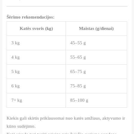
Šėrimo rekomendacijos:
Katės svoris (kg)
Maistas (g/dienai)
3 kg
45–55 g
4 kg
55–65 g
5 kg
65–75 g
6 kg
75–85 g
7+ kg
85–100 g
Kiekis gali skirtis priklausomai nuo katės amžiaus, aktyvumo ir
kūno sudėjimo.