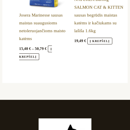
may
SALMON CAT & KITTEN
be
Josera Marinesse sausas
sausas begrūdis maistas
chosen
maistas suaugusioms
katėms ir kačiukams su
on
netoleruojančioms maisto
lašiša 1.6kg
the
katėms
product
19,49
€
Į KREPŠELĮ
page
15,40
€
–
50,79
€
Į
KREPŠELĮ