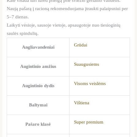
Katė visada turi turėti prieigą prie šviežio geriamo vandens.
Naują pašarą į racioną rekomenduojama įtraukti palaipsniui per
5–7 dienas.
Laikyti vėsioje, sausoje vietoje, apsaugotoje nuo tiesioginių
saulės spindulių.
Grūdai
Angliavandeniai
Suaugusiems
Augintinio amžius
Visoms veislėms
Augintinio dydis
Vištiena
Baltymai
Super premium
Pašaro klasė