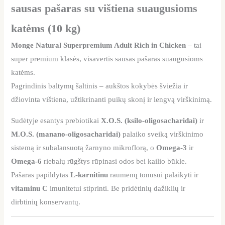
sausas pašaras su vištiena suaugusioms
katėms (10 kg)
Monge Natural Superpremium Adult Rich in Chicken
– tai
super premium klasės, visavertis sausas pašaras suaugusioms
katėms.
Pagrindinis baltymų šaltinis – aukštos kokybės šviežia ir
džiovinta vištiena, užtikrinanti puikų skonį ir lengvą virškinimą.
Sudėtyje esantys prebiotikai
X.O.S. (ksilo-oligosacharidai)
ir
M.O.S. (manano-oligosacharidai)
palaiko sveiką virškinimo
sistemą ir subalansuotą žarnyno mikroflorą, o
Omega-3
ir
Omega-6
riebalų rūgštys rūpinasi odos bei kailio būkle.
Pašaras papildytas
L-karnitinu
raumenų tonusui palaikyti ir
vitaminu C
imunitetui stiprinti. Be pridėtinių dažiklių ir
dirbtinių konservantų.