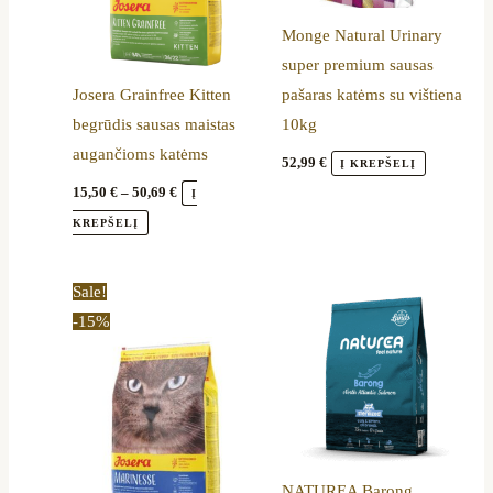
options
Monge Natural Urinary
may
super premium sausas
be
Josera Grainfree Kitten
pašaras katėms su vištiena
chosen
begrūdis sausas maistas
10kg
on
augančioms katėms
the
52,99
€
Į KREPŠELĮ
product
15,50
€
–
50,69
€
Į
page
KREPŠELĮ
Price
This
Sale!
range:
product
-15%
15,40 €
through
has
50,79 €
multiple
variants.
The
options
NATUREA Barong