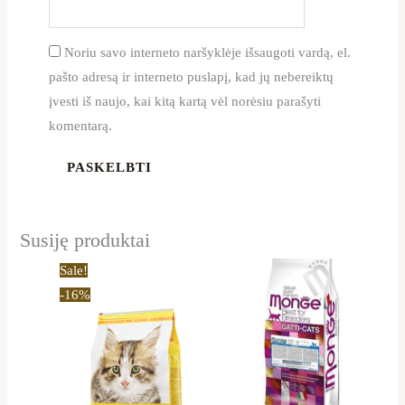
Noriu savo interneto naršyklėje išsaugoti vardą, el.
pašto adresą ir interneto puslapį, kad jų nebereiktų
įvesti iš naujo, kai kitą kartą vėl norėsiu parašyti
komentarą.
Susiję produktai
Price
This
Sale!
range:
product
-16%
15,50 €
through
has
50,69 €
multiple
variants.
The