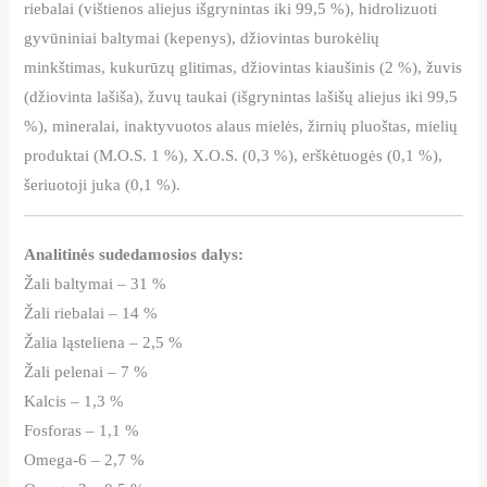
riebalai (vištienos aliejus išgrynintas iki 99,5 %), hidrolizuoti
gyvūniniai baltymai (kepenys), džiovintas burokėlių
minkštimas, kukurūzų glitimas, džiovintas kiaušinis (2 %), žuvis
(džiovinta lašiša), žuvų taukai (išgrynintas lašišų aliejus iki 99,5
%), mineralai, inaktyvuotos alaus mielės, žirnių pluoštas, mielių
produktai (M.O.S. 1 %), X.O.S. (0,3 %), erškėtuogės (0,1 %),
šeriuotoji juka (0,1 %).
Analitinės sudedamosios dalys:
Žali baltymai – 31 %
Žali riebalai – 14 %
Žalia ląsteliena – 2,5 %
Žali pelenai – 7 %
Kalcis – 1,3 %
Fosforas – 1,1 %
Omega-6 – 2,7 %