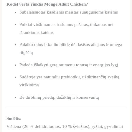
Kodėl verta rinktis Monge Adult Chicken?
Subalansuotas kasdienis maistas suaugusioms katėms
Puikiai virškinamas ir skanus pašaras, tinkamas net
išrankioms katėms
Palaiko odos ir kailio būklę dėl lašišos aliejaus ir omega
rūgščių
Padeda išlaikyti gerą raumenų tonusą ir energijos lygį
Sudėtyje yra natūralių prebiotikų, užtikrinančių sveiką
virškinimą
Be dirbtinių priedų, dažiklių ir konservantų
Sudėtis:
Vištiena (26 % dehidratuotos, 10 % šviežios), ryžiai, gyvuliniai