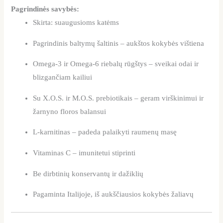
Pagrindinės savybės:
Skirta: suaugusioms katėms
Pagrindinis baltymų šaltinis – aukštos kokybės vištiena
Omega-3 ir Omega-6 riebalų rūgštys – sveikai odai ir
blizgančiam kailiui
Su X.O.S. ir M.O.S. prebiotikais – geram virškinimui ir
žarnyno floros balansui
L-karnitinas – padeda palaikyti raumenų masę
Vitaminas C – imunitetui stiprinti
Be dirbtinių konservantų ir dažiklių
Pagaminta Italijoje, iš aukščiausios kokybės žaliavų