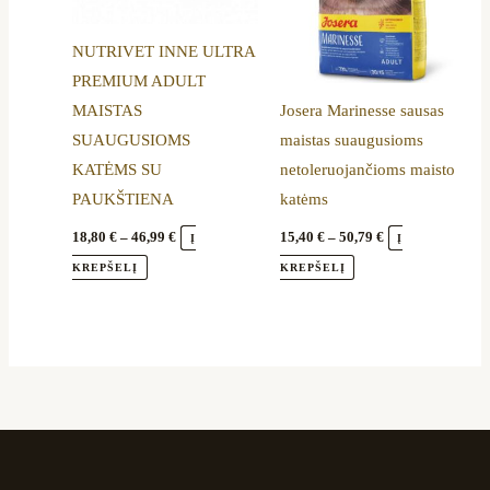
options
options
NUTRIVET INNE ULTRA
may
may
PREMIUM ADULT
be
be
MAISTAS
Josera Marinesse sausas
chosen
chosen
SUAUGUSIOMS
maistas suaugusioms
on
on
KATĖMS SU
netoleruojančioms maisto
the
the
PAUKŠTIENA
katėms
product
product
page
page
18,80
€
–
46,99
€
15,40
€
–
50,79
€
Į
Į
KREPŠELĮ
KREPŠELĮ