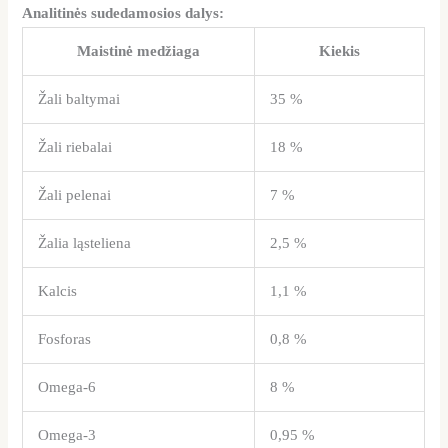
Analitinės sudedamosios dalys:
Maistinė medžiaga
Kiekis
Žali baltymai
35 %
Žali riebalai
18 %
Žali pelenai
7 %
Žalia ląsteliena
2,5 %
Kalcis
1,1 %
Fosforas
0,8 %
Omega-6
8 %
Omega-3
0,95 %