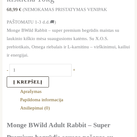
68,99
€
(NEMOKAMAS PRISTATYMAS VENIPAK
PAŠTOMATU 1-3 d.d.🚚)
Monge BWild Rabbit – super premium begrūdis maistas su
laukinio kiškio mėsa suaugusioms katėms. Su X.O.S.
prebiotikais, Omega riebalais ir L-karnitinu – virškinimui, kailiui
ir energijai.
-
+
Į KREPŠELĮ
Aprašymas
Papildoma informacija
Atsiliepimai (0)
Monge BWild Adult Rabbit – Super