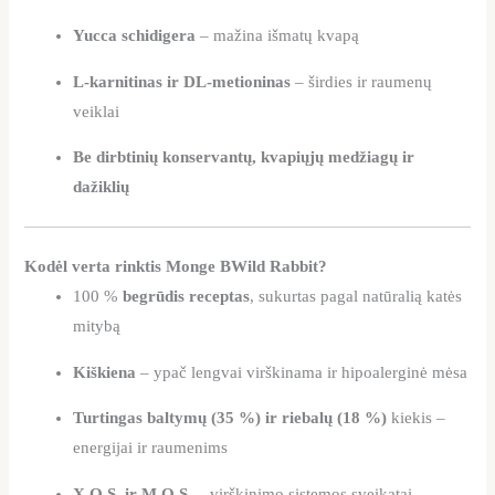
Yucca schidigera
– mažina išmatų kvapą
L-karnitinas ir DL-metioninas
– širdies ir raumenų
veiklai
Be dirbtinių konservantų, kvapiųjų medžiagų ir
dažiklių
Kodėl verta rinktis Monge BWild Rabbit?
100 %
begrūdis receptas
, sukurtas pagal natūralią katės
mitybą
Kiškiena
– ypač lengvai virškinama ir hipoalerginė mėsa
Turtingas baltymų (35 %) ir riebalų (18 %)
kiekis –
energijai ir raumenims
X.O.S. ir M.O.S.
– virškinimo sistemos sveikatai