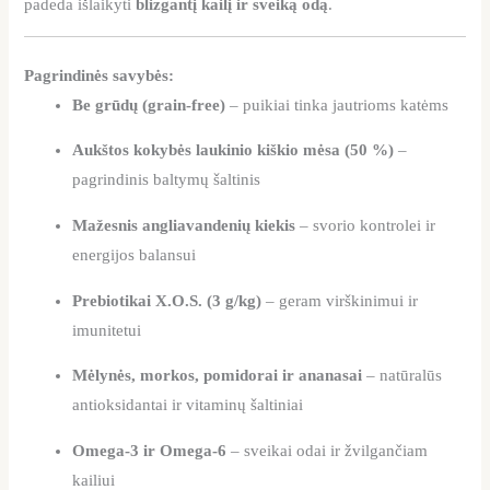
padeda išlaikyti
blizgantį kailį ir sveiką odą
.
Pagrindinės savybės:
Be grūdų (grain-free)
– puikiai tinka jautrioms katėms
Aukštos kokybės laukinio kiškio mėsa (50 %)
–
pagrindinis baltymų šaltinis
Mažesnis angliavandenių kiekis
– svorio kontrolei ir
energijos balansui
Prebiotikai X.O.S. (3 g/kg)
– geram virškinimui ir
imunitetui
Mėlynės, morkos, pomidorai ir ananasai
– natūralūs
antioksidantai ir vitaminų šaltiniai
Omega-3 ir Omega-6
– sveikai odai ir žvilgančiam
kailiui