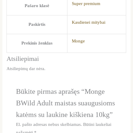
Super premium
Pašaro klasė
Kasdienei mitybai
Paskirtis
Monge
Prekinis ženklas
Atsiliepimai
Atsiliepimų dar nėra.
Būkite pirmas aprašęs “Monge
BWild Adult maistas suaugusioms
katėms su laukine kiškiena 10kg”
El. pašto adresas nebus skelbiamas.
Būtini laukeliai
pažymėti
*