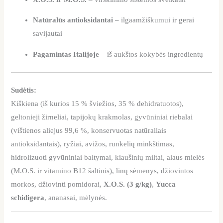
Natūralūs antioksidantai
– ilgaamžiškumui ir gerai
savijautai
Pagamintas Italijoje
– iš aukštos kokybės ingredientų
Sudėtis:
Kiškiena (iš kurios 15 % šviežios, 35 % dehidratuotos),
geltonieji žirneliai, tapijokų krakmolas, gyvūniniai riebalai
(vištienos aliejus 99,6 %, konservuotas natūraliais
antioksidantais), ryžiai, avižos, runkelių minkštimas,
hidrolizuoti gyvūniniai baltymai, kiaušinių miltai, alaus mielės
(M.O.S. ir vitamino B12 šaltinis), linų sėmenys, džiovintos
morkos, džiovinti pomidorai,
X.O.S. (3 g/kg)
,
Yucca
schidigera
, ananasai, mėlynės.