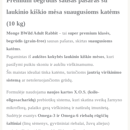
Premium begrūdis sausas pašaras su
laukinio kiškio mėsa suaugusioms katėms
(10 kg)
Monge BWild Adult Rabbit
– tai
super premium klasės,
begrūdis (grain-free)
sausas pašaras, skirtas
suaugusioms
katėms
.
Pagamintas iš
aukštos kokybės laukinio kiškio mėsos
, kuri
pasižymi puikiu skoniu ir aukštu virškinamumu.
Šis maistas idealiai tinka katėms, turinčioms
jautrią virškinimo
sistemą
ar netoleruojančioms grūdų.
Formulėje naudojama
naujos kartos X.O.S. (ksilo-
oligosacharidų)
prebiotikų sistema, kuri skatina sveiką žarnyno
mikroflorą, palaiko gerą virškinimą ir natūralų imunitetą.
Sudėtyje esantys
Omega-3 ir Omega-6 riebalų rūgščių
šaltiniai
(linų sėmenys, gyvūniniai riebalai, žuvų aliejus)