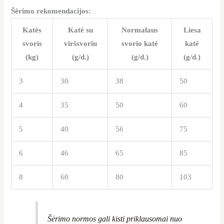
Šėrimo rekomendacijos:
Katės
Katė su
Normalaus
Liesa
svoris
viršsvoriu
svorio katė
katė
(kg)
(g/d.)
(g/d.)
(g/d.)
3
30
38
50
4
35
50
60
5
40
56
75
6
46
65
85
8
60
80
103
Šėrimo normos gali kisti priklausomai nuo