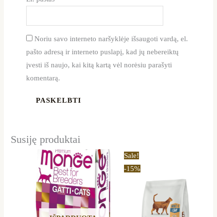
Noriu savo interneto naršyklėje išsaugoti vardą, el.
pašto adresą ir interneto puslapį, kad jų nebereiktų
įvesti iš naujo, kai kitą kartą vėl norėsiu parašyti
komentarą.
Susiję produktai
Price
This
Sale!
range:
product
-15%
11,99 €
through
has
32,29 €
multiple
variants.