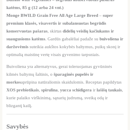
katėms, 85 g (12 arba 24 vnt.)
Monge BWILD Grain Free All Age Large Breed
–
super
premium klasės, visavertis ir subalansuotas begrūdis
konservuotas pašaras
, skirtas
didelių veislių kačiukams ir
suaugusioms katėms
. Gardūs gabalėliai padaže su
buivoliena ir
daržovėmis
suteikia aukštos kokybės baltymus, puikų skonį ir
optimalią maistinę vertę visais gyvenimo tarpsniais.
Buivoliena yra alternatyvus, gerai toleruojamas gyvūninės
kilmės baltymų šaltinis, o
šparaginės pupelės ir
morkos
aprūpina natūraliomis skaidulomis. Receptas papildytas
XOS prebiotikais
,
spirulina
,
yucca schidigera
ir
lašišų taukais
,
kurie palaiko virškinimą, sąnarių judrumą, sveiką odą ir
blizgantį kailį.
Savybės