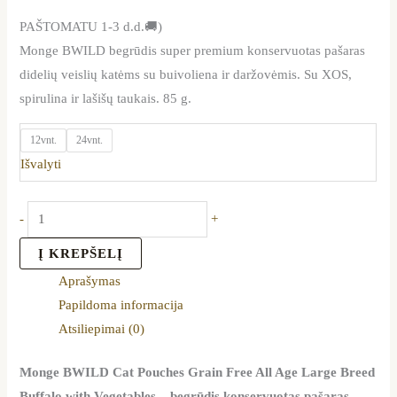
PAŠTOMATU 1-3 d.d.🚚)
Monge BWILD begrūdis super premium konservuotas pašaras
didelių veislių katėms su buivoliena ir daržovėmis. Su XOS,
spirulina ir lašišų taukais. 85 g.
12vnt.
24vnt.
Išvalyti
-
+
Į KREPŠELĮ
Aprašymas
Papildoma informacija
Atsiliepimai (0)
Monge BWILD Cat Pouches Grain Free All Age Large Breed
Buffalo with Vegetables – begrūdis konservuotas pašaras