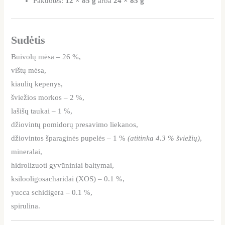
Pakuotės:
12 × 85 g
arba
24 × 85 g
Sudėtis
Buivolų mėsa – 26 %,
vištų mėsa,
kiaulių kepenys,
šviežios morkos – 2 %,
lašišų taukai – 1 %,
džiovintų pomidorų presavimo liekanos,
džiovintos šparaginės pupelės – 1 %
(atitinka 4.3 % šviežių)
,
mineralai,
hidrolizuoti gyvūniniai baltymai,
ksilooligosacharidai (XOS) – 0.1 %,
yucca schidigera – 0.1 %,
spirulina.