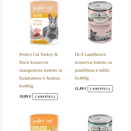
Perfect Cat Turkey &
Dr.A Landfleisch
Duck konservai
konservai katėms su
suaugusioms katėms su
paukštiena ir lašiša
Kalakutiena ir Antiena
6x400g
6x400g
11,49
€
Į KREPŠELĮ
18,09
€
Į KREPŠELĮ