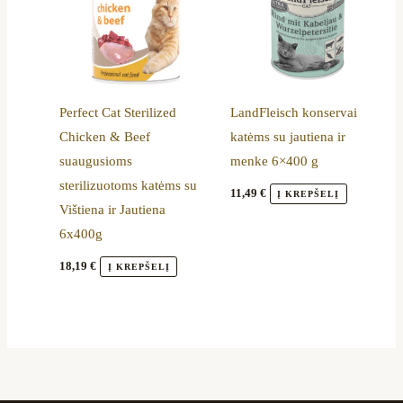
Perfect Cat Sterilized
LandFleisch konservai
Chicken & Beef
katėms su jautiena ir
suaugusioms
menke 6×400 g
sterilizuotoms katėms su
11,49
€
Į KREPŠELĮ
Vištiena ir Jautiena
6x400g
18,19
€
Į KREPŠELĮ