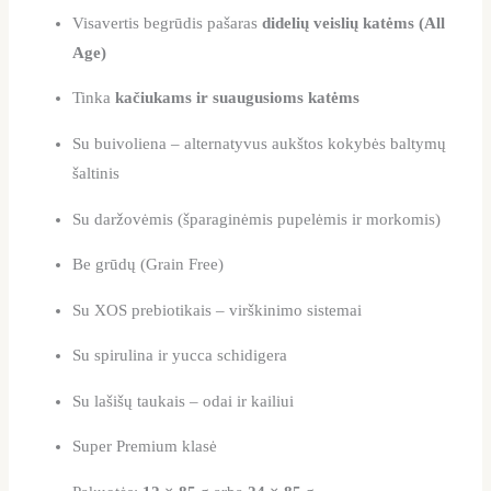
Visavertis begrūdis pašaras
didelių veislių katėms (All
Age)
Tinka
kačiukams ir suaugusioms katėms
Su buivoliena – alternatyvus aukštos kokybės baltymų
šaltinis
Su daržovėmis (šparaginėmis pupelėmis ir morkomis)
Be grūdų (Grain Free)
Su XOS prebiotikais – virškinimo sistemai
Su spirulina ir yucca schidigera
Su lašišų taukais – odai ir kailiui
Super Premium klasė