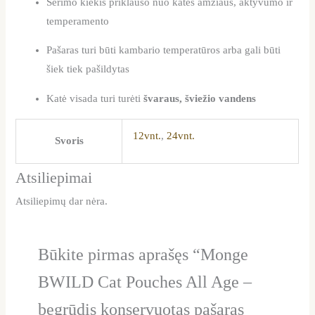
Šėrimo kiekis priklauso nuo katės amžiaus, aktyvumo ir
temperamento
Pašaras turi būti kambario temperatūros arba gali būti
šiek tiek pašildytas
Katė visada turi turėti
švaraus, šviežio vandens
12vnt.
,
24vnt.
Svoris
Atsiliepimai
Atsiliepimų dar nėra.
Būkite pirmas aprašęs “Monge
BWILD Cat Pouches All Age –
begrūdis konservuotas pašaras