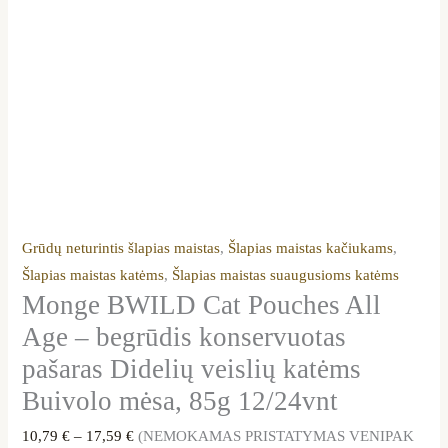
85g
12/24vnt
Grūdų neturintis šlapias maistas
,
Šlapias maistas kačiukams
,
Šlapias maistas katėms
,
Šlapias maistas suaugusioms katėms
Monge BWILD Cat Pouches All
Age – begrūdis konservuotas
pašaras Didelių veislių katėms
Buivolo mėsa, 85g 12/24vnt
10,79
€
–
17,59
€
(NEMOKAMAS PRISTATYMAS VENIPAK