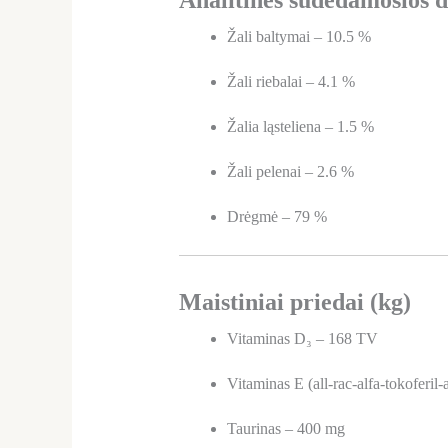
Analitinės sudedamosios d
Žali baltymai – 10.5 %
Žali riebalai – 4.1 %
Žalia ląsteliena – 1.5 %
Žali pelenai – 2.6 %
Drėgmė – 79 %
Maistiniai priedai (kg)
Vitaminas D₃ – 168 TV
Vitaminas E (all-rac-alfa-tokoferil
Taurinas – 400 mg