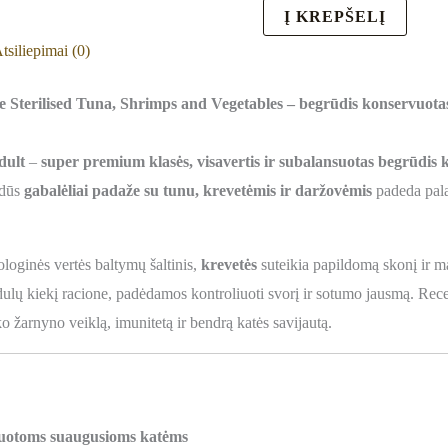
Į KREPŠELĮ
tsiliepimai (0)
erilised Tuna, Shrimps and Vegetables – begrūdis konservuotas 
dult
–
super premium klasės, visavertis ir subalansuotas begrūdis
rdūs
gabalėliai padaže su tunu, krevetėmis ir daržovėmis
padeda pala
loginės vertės baltymų šaltinis,
krevetės
suteikia papildomą skonį ir ma
ulų kiekį racione, padėdamos kontroliuoti svorį ir sotumo jausmą. Rece
ko žarnyno veiklą, imunitetą ir bendrą katės savijautą.
izuotoms suaugusioms katėms