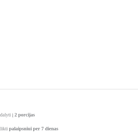
alyti į
2 porcijas
likti
palaipsniui per 7 dienas