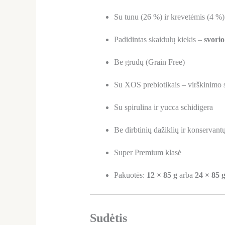
Su tunu (26 %) ir krevetėmis (4 %)
Padidintas skaidulų kiekis –
svorio
Be grūdų (Grain Free)
Su XOS prebiotikais – virškinimo 
Su spirulina ir yucca schidigera
Be dirbtinių dažiklių ir konservant
Super Premium klasė
Pakuotės:
12 × 85 g
arba
24 × 85 
Sudėtis