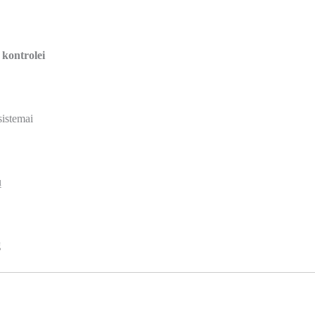
 kontrolei
sistemai
ų
g