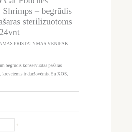
Cat Pouches
, Shrimps – begrūdis
šaras sterilizuotoms
/24vnt
AMAS PRISTATYMAS VENIPAK
 begrūdis konservuotas pašaras
u, krevetėmis ir daržovėmis. Su XOS,
+