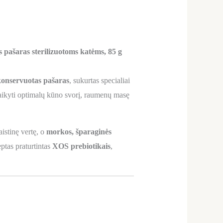
pašaras sterilizuotoms katėms, 85 g
 konservuotas pašaras
, sukurtas specialiai
ikyti optimalų kūno svorį, raumenų masę
istinę vertę, o
morkos, šparaginės
ptas praturtintas
XOS prebiotikais
,