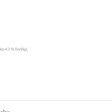
nka 4.3 % šviežių)
,