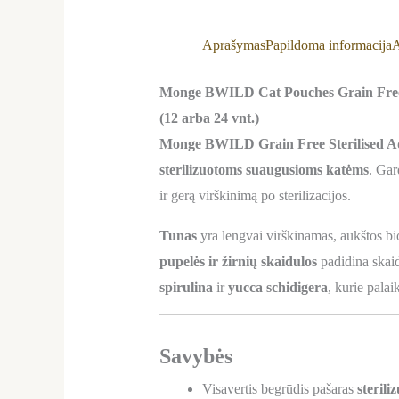
Aprašymas
Papildoma informacija
A
Monge BWILD Cat Pouches Grain Free St
(12 arba 24 vnt.)
Monge BWILD Grain Free Sterilised A
sterilizuotoms suaugusioms katėms
. Ga
ir gerą virškinimą po sterilizacijos.
Tunas
yra lengvai virškinamas, aukštos bio
pupelės ir žirnių skaidulos
padidina skaid
spirulina
ir
yucca schidigera
, kurie palai
Savybės
Visavertis begrūdis pašaras
steril