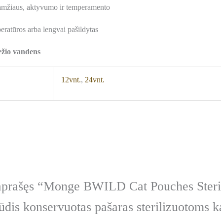
 amžiaus, aktyvumo ir temperamento
ratūros arba lengvai pašildytas
ežio vandens
12vnt.
,
24vnt.
aprašęs “Monge BWILD Cat Pouches Steri
ūdis konservuotas pašaras sterilizuotoms 