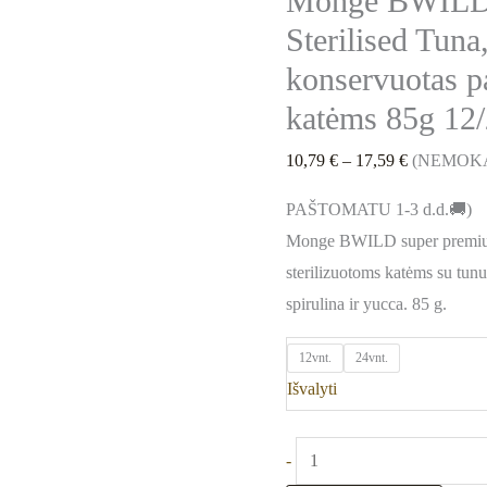
Monge BWILD 
85g
Sterilised Tuna
12/24vnt
konservuotas pa
katėms 85g 12
10,79
€
–
17,59
€
(NEMOK
PAŠTOMATU 1-3 d.d.🚚)
Monge BWILD super premium
sterilizuotoms katėms su tun
spirulina ir yucca. 85 g.
12vnt.
24vnt.
Išvalyti
-