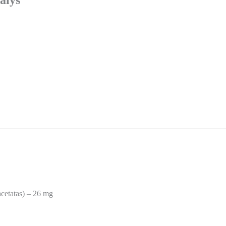
alys
-acetatas) – 26 mg