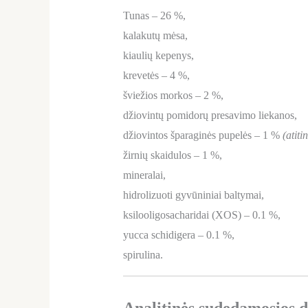
Tunas – 26 %,
kalakutų mėsa,
kiaulių kepenys,
krevetės – 4 %,
šviežios morkos – 2 %,
džiovintų pomidorų presavimo liekanos,
džiovintos šparaginės pupelės – 1 %
(atiti
žirnių skaidulos – 1 %,
mineralai,
hidrolizuoti gyvūniniai baltymai,
ksilooligosacharidai (XOS) – 0.1 %,
yucca schidigera – 0.1 %,
spirulina.