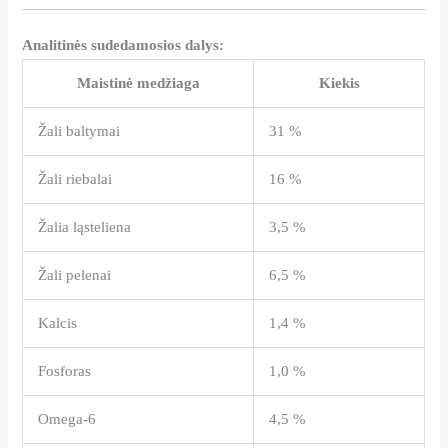
Analitinės sudedamosios dalys:
Maistinė medžiaga
Kiekis
Žali baltymai
31 %
Žali riebalai
16 %
Žalia ląsteliena
3,5 %
Žali pelenai
6,5 %
Kalcis
1,4 %
Fosforas
1,0 %
Omega-6
4,5 %