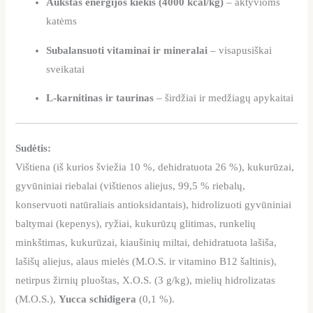
Aukštas energijos kiekis (4000 kcal/kg)
– aktyvioms
katėms
Subalansuoti vitaminai ir mineralai
– visapusiškai
sveikatai
L-karnitinas ir taurinas
– širdžiai ir medžiagų apykaitai
Sudėtis:
Vištiena (iš kurios šviežia 10 %, dehidratuota 26 %), kukurūzai,
gyvūniniai riebalai (vištienos aliejus, 99,5 % riebalų,
konservuoti natūraliais antioksidantais), hidrolizuoti gyvūniniai
baltymai (kepenys), ryžiai, kukurūzų glitimas, runkelių
minkštimas, kukurūzai, kiaušinių miltai, dehidratuota lašiša,
lašišų aliejus, alaus mielės (M.O.S. ir vitamino B12 šaltinis),
netirpus žirnių pluoštas, X.O.S. (3 g/kg), mielių hidrolizatas
(M.O.S.),
Yucca schidigera
(0,1 %).