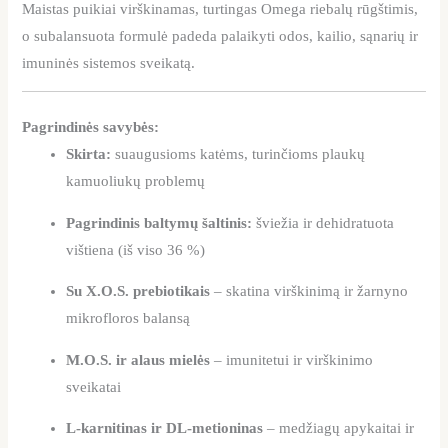
Maistas puikiai virškinamas, turtingas Omega riebalų rūgštimis,
o subalansuota formulė padeda palaikyti odos, kailio, sąnarių ir
imuninės sistemos sveikatą.
Pagrindinės savybės:
Skirta:
suaugusioms katėms, turinčioms plaukų
kamuoliukų problemų
Pagrindinis baltymų šaltinis:
šviežia ir dehidratuota
vištiena (iš viso 36 %)
Su X.O.S. prebiotikais
– skatina virškinimą ir žarnyno
mikrofloros balansą
M.O.S. ir alaus mielės
– imunitetui ir virškinimo
sveikatai
L-karnitinas ir DL-metioninas
– medžiagų apykaitai ir