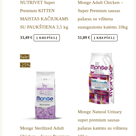
NUTRIVET Super
Monge Adult Chicken –
Premium KITTEN
Super Premium sausas
MAISTAS KAČIUKAMS
pašaras su vištiena
SU PAUKŠTIENA 3,5 kg
suaugusioms katėms 10kg
33,49
€
51,09
€
Į KREPŠELĮ
Į KREPŠELĮ
Price
This
Sale!
range:
product
-25%
9,99 €
through
has
55,09 €
multiple
variants.
The
options
Monge Natural Urinary
may
super premium sausas
be
Monge Sterilized Adult
pašaras katėms su vištiena
chosen