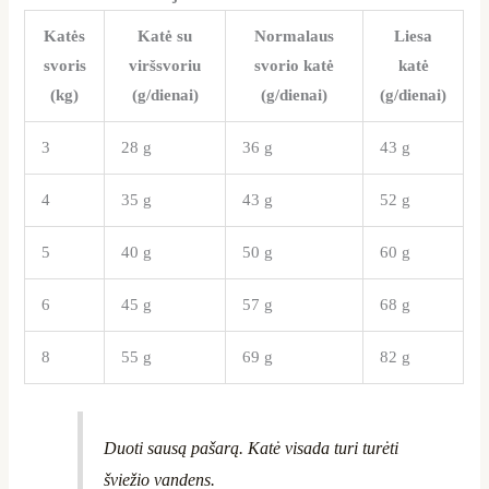
Katės
Katė su
Normalaus
Liesa
svoris
viršsvoriu
svorio katė
katė
(kg)
(g/dienai)
(g/dienai)
(g/dienai)
3
28 g
36 g
43 g
4
35 g
43 g
52 g
5
40 g
50 g
60 g
6
45 g
57 g
68 g
8
55 g
69 g
82 g
Duoti sausą pašarą. Katė visada turi turėti
šviežio vandens.