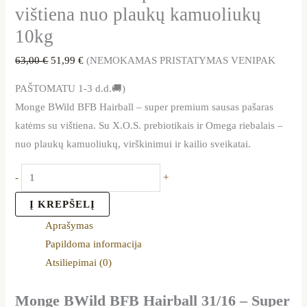
vištiena nuo plaukų kamuoliukų
10kg
63,00
€
51,99
€
(NEMOKAMAS PRISTATYMAS VENIPAK
PAŠTOMATU 1-3 d.d.🚚)
Monge BWild BFB Hairball – super premium sausas pašaras
katėms su vištiena. Su X.O.S. prebiotikais ir Omega riebalais –
nuo plaukų kamuoliukų, virškinimui ir kailio sveikatai.
-
+
Į KREPŠELĮ
Aprašymas
Papildoma informacija
Atsiliepimai (0)
Monge BWild BFB Hairball 31/16 – Super