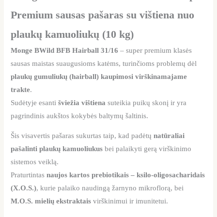
Premium sausas pašaras su vištiena nuo
plaukų kamuoliukų (10 kg)
Monge BWild BFB Hairball 31/16
– super premium klasės
sausas maistas suaugusioms katėms, turinčioms problemų dėl
plaukų gumuliukų (hairball) kaupimosi virškinamajame
trakte
.
Sudėtyje esanti
šviežia vištiena
suteikia puikų skonį ir yra
pagrindinis aukštos kokybės baltymų šaltinis.
Šis visavertis pašaras sukurtas taip, kad padėtų
natūraliai
pašalinti plaukų kamuoliukus
bei palaikyti gerą virškinimo
sistemos veiklą.
Praturtintas
naujos kartos prebiotikais – ksilo-oligosacharidais
(X.O.S.)
, kurie palaiko naudingą žarnyno mikroflorą, bei
M.O.S. mielių ekstraktais
virškinimui ir imunitetui.