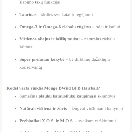
šlapimo takų funkcijai
Taurinas
– širdies sveikatai ir regėjimui
Omega-3 ir Omega-6 riebalų rūgštys
– odai ir kailiui
Vištienos aliejus ir lašišų taukai
– natūralūs riebalų
šaltiniai
Super premium kokybė
– be dirbtinių dažiklių ir
konservantų
Kodėl verta rinktis Monge BWild BFB Hairball?
Sumažina
plaukų kamuoliukų kaupimąsi
skrandyje
Natūrali vištiena ir žuvis
– lengvai virškinami baltymai
Prebiotikai X.O.S. ir M.O.S.
– sveikam virškinimui