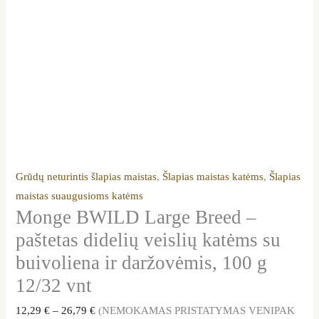
12/32
vnt
Grūdų neturintis šlapias maistas
,
Šlapias maistas katėms
,
Šlapias
maistas suaugusioms katėms
Monge BWILD Large Breed –
paštetas didelių veislių katėms su
buivoliena ir daržovėmis, 100 g
12/32 vnt
12,29
€
–
26,79
€
(NEMOKAMAS PRISTATYMAS VENIPAK