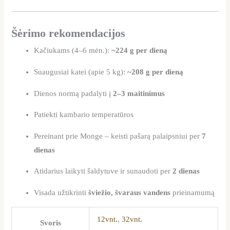
Šėrimo rekomendacijos
Kačiukams (4–6 mėn.):
~224 g per dieną
Suaugusiai katei (apie 5 kg):
~208 g per dieną
Dienos normą padalyti į
2–3 maitinimus
Patiekti kambario temperatūros
Pereinant prie Monge – keisti pašarą palaipsniui per
7
dienas
Atidarius laikyti šaldytuve ir sunaudoti per
2 dienas
Visada užtikrinti
šviežio, švaraus vandens
prieinamumą
12vnt.
,
32vnt.
Svoris