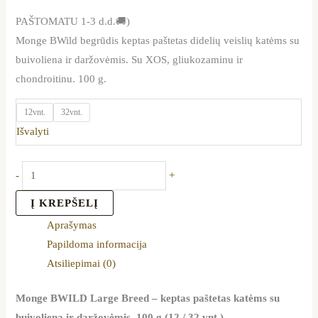
PAŠTOMATU 1-3 d.d.🚚)
Monge BWild begrūdis keptas paštetas didelių veislių katėms su
buivoliena ir daržovėmis. Su XOS, gliukozaminu ir
chondroitinu. 100 g.
12vnt.
32vnt.
Išvalyti
-
+
Į KREPŠELĮ
Aprašymas
Papildoma informacija
Atsiliepimai (0)
Monge BWILD Large Breed – keptas paštetas katėms su
buivoliena ir daržovėmis, 100 g (12 / 32 vnt.)