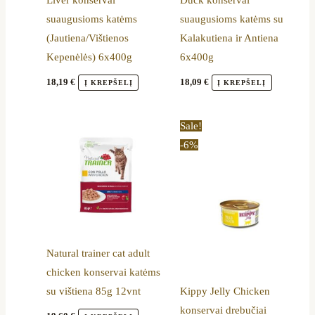
Liver konservai
Duck konservai
suaugusioms katėms
suaugusioms katėms su
(Jautiena/Vištienos
Kalakutiena ir Antiena
Kepenėlės) 6x400g
6x400g
18,19
€
18,09
€
Į KREPŠELĮ
Į KREPŠELĮ
Original
Current
Sale!
price
price
-6%
was:
is:
36,00 €.
33,99 €.
Natural trainer cat adult
chicken konservai katėms
su vištiena 85g 12vnt
Kippy Jelly Chicken
konservai drebučiai