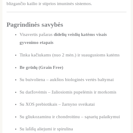
blizgančio kailio ir stiprios imuninės sistemos.
Pagrindinės savybės
Visavertis pašaras
didelių veislių katėms visais
gyvenimo etapais
Tinka kačiukams (nuo 2 mėn.) ir suaugusioms katėms
Be grūdų (Grain Free)
Su buivoliena – aukštos biologinės vertės baltymai
Su daržovėmis – žaliosiomis pupelėmis ir morkomis
Su XOS prebiotikais – žarnyno sveikatai
Su gliukozaminu ir chondroitinu – sąnarių palaikymui
Su lašišų aliejumi ir spirulina