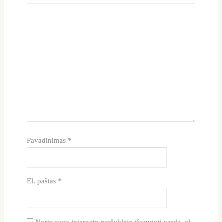
Pavadinimas
*
El. paštas
*
Noriu savo interneto naršyklėje išsaugoti vardą, el.