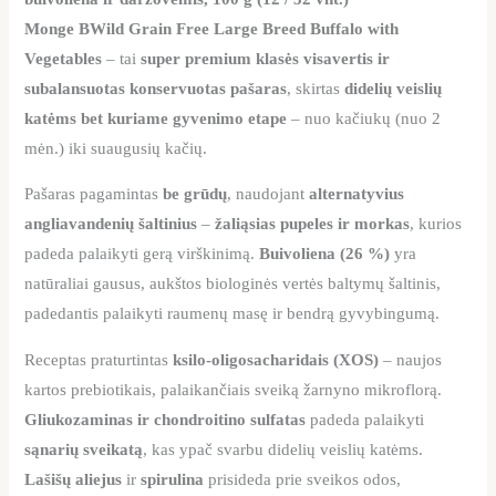
Monge BWild Grain Free Large Breed Buffalo with
Vegetables
– tai
super premium klasės visavertis ir
subalansuotas konservuotas pašaras
, skirtas
didelių veislių
katėms bet kuriame gyvenimo etape
– nuo kačiukų (nuo 2
mėn.) iki suaugusių kačių.
Pašaras pagamintas
be grūdų
, naudojant
alternatyvius
angliavandenių šaltinius
–
žaliąsias pupeles ir morkas
, kurios
padeda palaikyti gerą virškinimą.
Buivoliena (26 %)
yra
natūraliai gausus, aukštos biologinės vertės baltymų šaltinis,
padedantis palaikyti raumenų masę ir bendrą gyvybingumą.
Receptas praturtintas
ksilo-oligosacharidais (XOS)
– naujos
kartos prebiotikais, palaikančiais sveiką žarnyno mikroflorą.
Gliukozaminas ir chondroitino sulfatas
padeda palaikyti
sąnarių sveikatą
, kas ypač svarbu didelių veislių katėms.
Lašišų aliejus
ir
spirulina
prisideda prie sveikos odos,