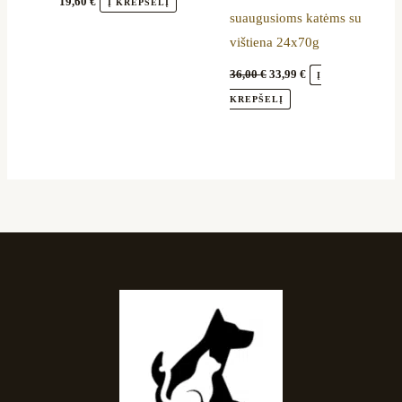
19,60
€
Į KREPŠELĮ
suaugusioms katėms su
vištiena 24x70g
36,00
€
33,99
€
Į
KREPŠELĮ