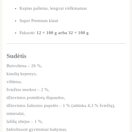
Keptas paštetas, lengvai virškinamas
Super Premium klasė
Pakuotė:
12 × 100 g arba 32 × 100 g
Sudėtis
Buivoliena – 26 %,
kiaulių kepenys,
vištiena,
šviežios morkos – 2 %,
džiovintos pomidorų išspaudos,
džiovintos žaliosios pupelės – 1 % (atitinka 4,3 % šviežių),
mineralai,
lašišų aliejus – 1 %,
hidrolizuoti gyvūniniai baltymai,