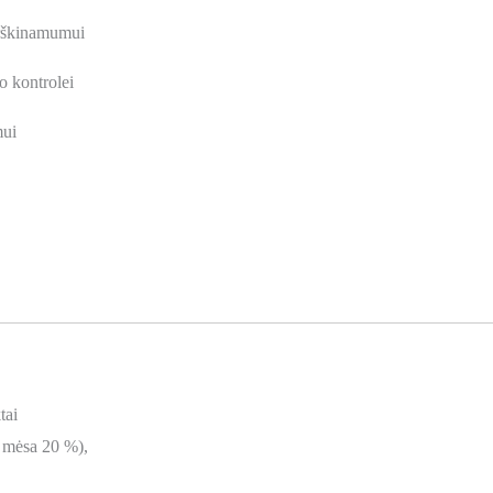
rškinamumui
o kontrolei
mui
tai
ų mėsa 20 %),