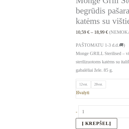
Monge Grill St
begrūdis pašara
katėms su višt
10,59
€
–
18,99
€
(NEMOK
PAŠTOMATU 1-3 d.d.🚚)
Monge GRILL Sterilised – vi
sterilizuotoms katėms su itali
gabalėliai žele. 85 g.
12vnt.
28vnt.
Išvalyti
-
Į KREPŠELĮ