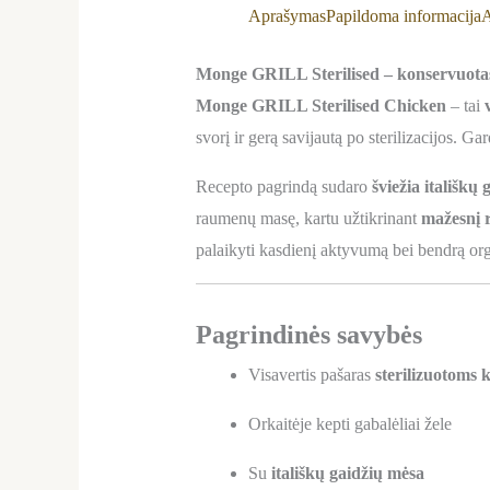
Aprašymas
Papildoma informacija
A
Monge GRILL Sterilised – konservuotas p
Monge GRILL Sterilised Chicken
– tai
svorį ir gerą savijautą po sterilizacijos. Ga
Recepto pagrindą sudaro
šviežia itališkų
raumenų masę, kartu užtikrinant
mažesnį r
palaikyti kasdienį aktyvumą bei bendrą or
Pagrindinės savybės
Visavertis pašaras
sterilizuotoms 
Orkaitėje kepti gabalėliai žele
Su
itališkų gaidžių mėsa