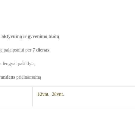
, aktyvumą ir gyvenimo būdą
rą palaipsniui per
7 dienas
a lengvai pašildytą
 vandens
prieinamumą
12vnt.
,
28vnt.