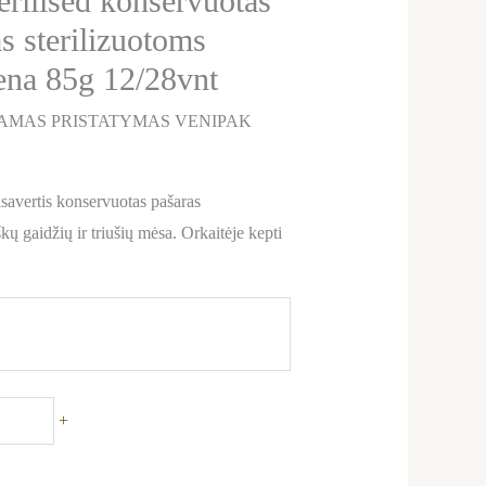
erilised konservuotas
s sterilizuotoms
iena 85g 12/28vnt
AMAS PRISTATYMAS VENIPAK
savertis konservuotas pašaras
škų gaidžių ir triušių mėsa. Orkaitėje kepti
+