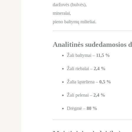
daržovės (bulvės),
mineralai,
pieno baltymų milteliai.
Analitinės sudedamosios d
Žali baltymai –
11,5 %
Žali riebalai –
2,4 %
Žalia ląsteliena –
0,5 %
Žali pelenai –
2,4 %
Drėgmė –
80 %