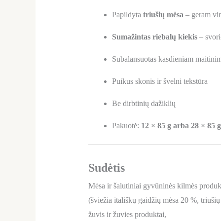
Papildyta
triušių mėsa
– geram vi
Sumažintas riebalų kiekis
– svori
Subalansuotas kasdieniam maitini
Puikus skonis ir švelni tekstūra
Be dirbtinių dažiklių
Pakuotė:
12 × 85 g arba 28 × 85 g
Sudėtis
Mėsa ir šalutiniai gyvūninės kilmės produk
(šviežia itališkų gaidžių mėsa 20 %, triuši
žuvis ir žuvies produktai,