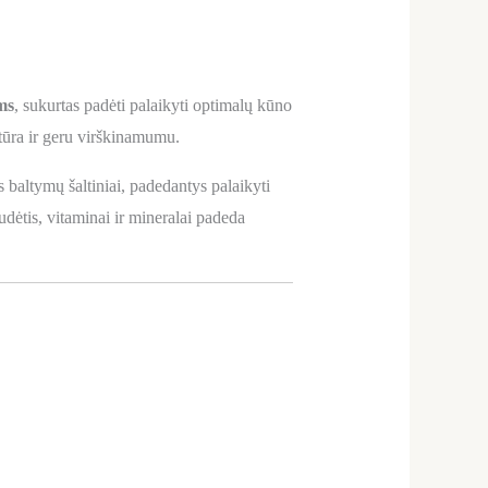
ms
, sukurtas padėti palaikyti optimalų kūno
tūra ir geru virškinamumu.
 baltymų šaltiniai, padedantys palaikyti
udėtis, vitaminai ir mineralai padeda