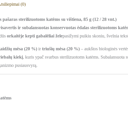
tsiliepimai (0)
ašaras sterilizuotoms katėms su vištiena, 85 g (12 / 28 vnt.)
visavertis ir subalansuotas konservuotas ėdalas sterilizuotoms katė
rdūs
orkaitėje kepti gabalėliai žele
pasižymi puikiu skoniu, švelnia teks
 gaidžių mėsa (20 %)
ir
triušių mėsa (20 %)
– aukštos biologinės vertės
iebalų kiekį
, kuris ypač svarbus sterilizuotoms katėms. Subalansuota s
ganizmo pusiausvyrą.
katėms