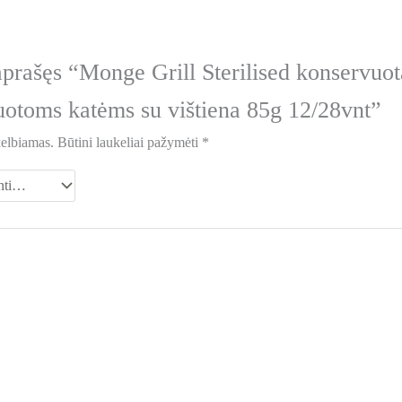
aprašęs “Monge Grill Sterilised konservuot
zuotoms katėms su vištiena 85g 12/28vnt”
kelbiamas.
Būtini laukeliai pažymėti
*