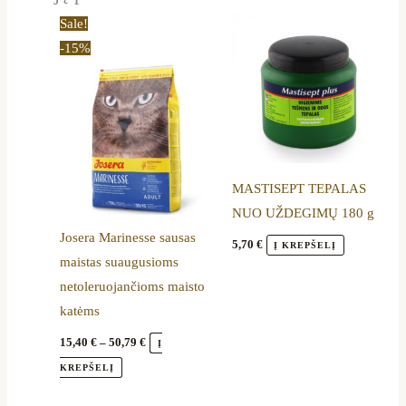
Price
This
Sale!
range:
product
-15%
15,40 €
through
has
50,79 €
multiple
variants.
The
options
MASTISEPT TEPALAS
may
NUO UŽDEGIMŲ 180 g
be
Josera Marinesse sausas
chosen
5,70
€
Į KREPŠELĮ
maistas suaugusioms
on
netoleruojančioms maisto
the
katėms
product
page
15,40
€
–
50,79
€
Į
KREPŠELĮ