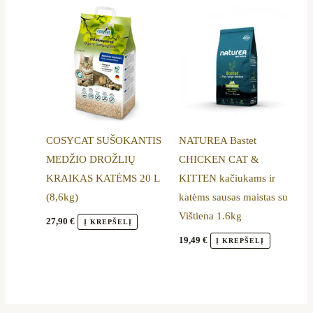
COSYCAT SUŠOKANTIS
NATUREA Bastet
MEDŽIO DROŽLIŲ
CHICKEN CAT &
KRAIKAS KATĖMS 20 L
KITTEN kačiukams ir
(8,6kg)
katėms sausas maistas su
Vištiena 1.6kg
27,90
€
Į KREPŠELĮ
19,49
€
Į KREPŠELĮ