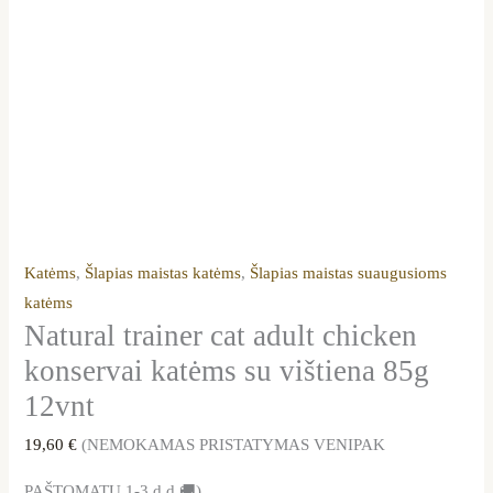
Katėms
,
Šlapias maistas katėms
,
Šlapias maistas suaugusioms
katėms
Natural trainer cat adult chicken
konservai katėms su vištiena 85g
12vnt
19,60
€
(NEMOKAMAS PRISTATYMAS VENIPAK
PAŠTOMATU 1-3 d.d.🚚)