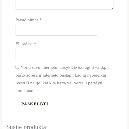
Pavadinimas
*
El. paštas
*
Noriu savo interneto naršyklėje išsaugoti vardą, el.
pašto adresą ir interneto puslapį, kad jų nebereiktų
įvesti iš naujo, kai kitą kartą vėl norėsiu parašyti
komentarą.
Susiję produktai