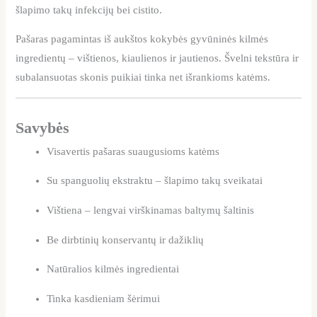
šlapimo takų infekcijų bei cistito.
Pašaras pagamintas iš aukštos kokybės gyvūninės kilmės
ingredientų – vištienos, kiaulienos ir jautienos. Švelni tekstūra ir
subalansuotas skonis puikiai tinka net išrankioms katėms.
Savybės
Visavertis pašaras suaugusioms katėms
Su spanguolių ekstraktu – šlapimo takų sveikatai
Vištiena – lengvai virškinamas baltymų šaltinis
Be dirbtinių konservantų ir dažiklių
Natūralios kilmės ingredientai
Tinka kasdieniam šėrimui