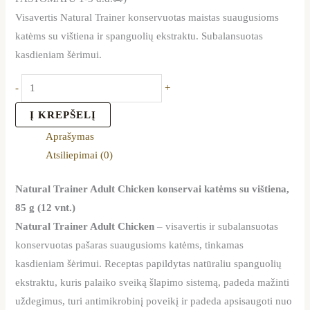
Visavertis Natural Trainer konservuotas maistas suaugusioms
katėms su vištiena ir spanguolių ekstraktu. Subalansuotas
kasdieniam šėrimui.
-
+
Į KREPŠELĮ
Aprašymas
Atsiliepimai (0)
Natural Trainer Adult Chicken konservai katėms su vištiena,
85 g (12 vnt.)
Natural Trainer Adult Chicken
– visavertis ir subalansuotas
konservuotas pašaras suaugusioms katėms, tinkamas
kasdieniam šėrimui. Receptas papildytas natūraliu spanguolių
ekstraktu, kuris palaiko sveiką šlapimo sistemą, padeda mažinti
uždegimus, turi antimikrobinį poveikį ir padeda apsisaugoti nuo