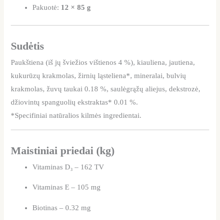
Pakuotė:
12 × 85 g
Sudėtis
Paukštiena (iš jų šviežios vištienos 4 %), kiauliena, jautiena,
kukurūzų krakmolas, žirnių ląsteliena*, mineralai, bulvių
krakmolas, žuvų taukai 0.18 %, saulėgrąžų aliejus, dekstrozė,
džiovintų spanguolių ekstraktas* 0.01 %.
*Specifiniai natūralios kilmės ingredientai.
Maistiniai priedai (kg)
Vitaminas D₃ – 162 TV
Vitaminas E – 105 mg
Biotinas – 0.32 mg