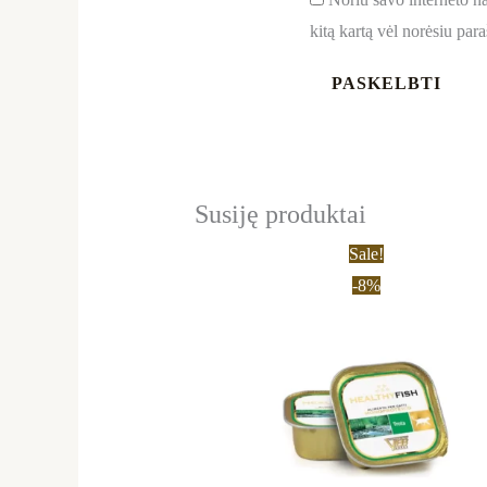
kitą kartą vėl norėsiu par
Susiję produktai
Original
Current
Sale!
price
price
-8%
was:
is:
52,80 €.
48,70 €.