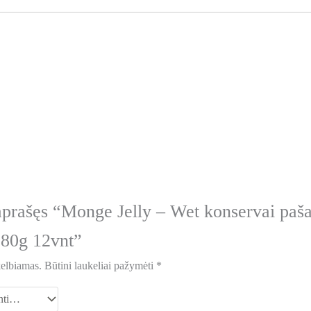
aprašęs “Monge Jelly – Wet konservai paš
 80g 12vnt”
kelbiamas.
Būtini laukeliai pažymėti
*