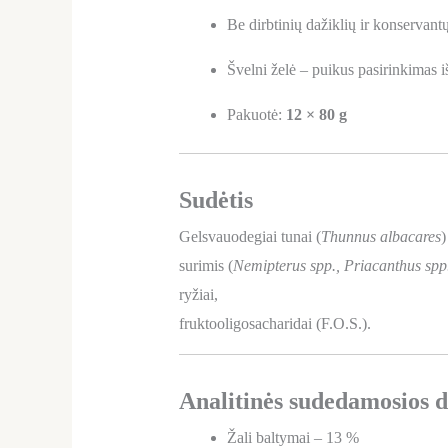
Be dirbtinių dažiklių ir konservant
Švelni želė – puikus pasirinkimas 
Pakuotė:
12 × 80 g
Sudėtis
Gelsvauodegiai tunai (
Thunnus albacares
)
surimis (
Nemipterus spp., Priacanthus spp
ryžiai,
fruktooligosacharidai (F.O.S.).
Analitinės sudedamosios d
Žali baltymai – 13 %