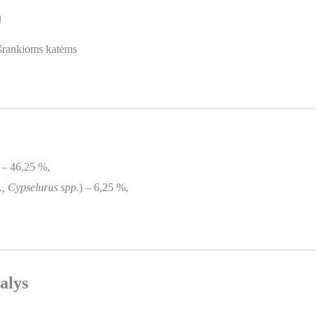
ų
išrankioms katėms
 – 46,25 %,
., Cypselurus spp.
) – 6,25 %,
alys