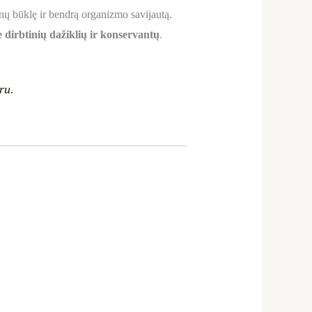
nų būklę ir bendrą organizmo savijautą.
e dirbtinių dažiklių ir konservantų
.
ru.