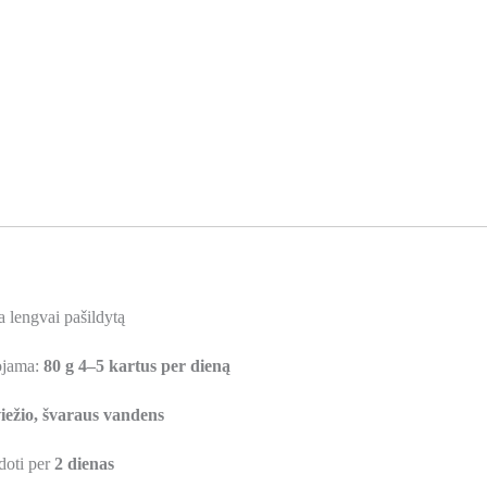
a lengvai pašildytą
ojama:
80 g 4–5 kartus per dieną
viežio, švaraus vandens
udoti per
2 dienas