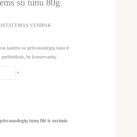
ėms su tunu 80g
ISTATYMAS VENIPAK
ras katėms su gelsvauodegių tunu ir
prebiotikais, be konservantų.
+
gelsvauodegių tunų filė ir surimio