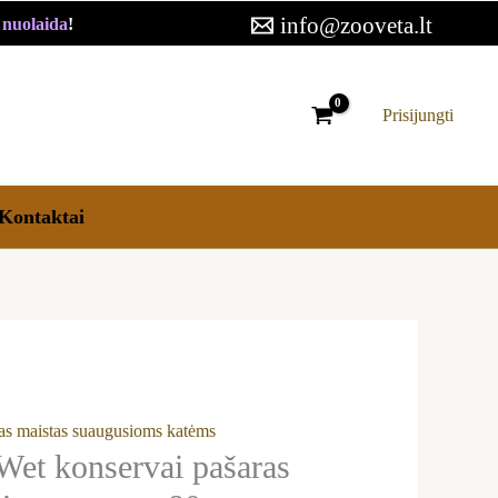
info@zooveta.lt
€ nuolaida
!
rvai
as
Prisijungti
usioms
ms
Kontaktai
as maistas suaugusioms katėms
Wet konservai pašaras