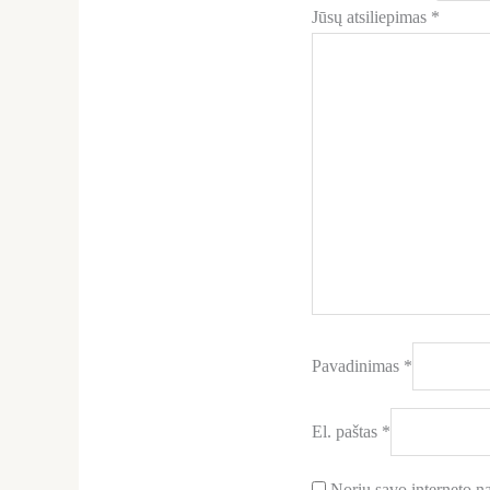
Jūsų atsiliepimas
*
Pavadinimas
*
El. paštas
*
Noriu savo interneto nar