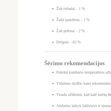
Žali riebalai – 1 %
Žalia ląsteliena – 1 %
Žali pelenai – 2 %
Drėgnis – 82 %
Šėrimo rekomendacijos
Patiekti kambario temperatūros arb
Vidutinio dydžio katei rekomendu
Visada užtikrinti, kad katė turėtų
š
Atidarius laikyti šaldytuve ir suna