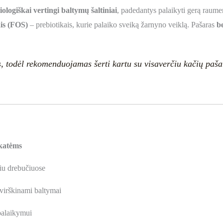
iologiškai vertingi baltymų šaltiniai
, padedantys palaikyti gerą raume
is (FOS)
– prebiotikais, kurie palaiko sveiką žarnyno veiklą. Pašaras
b
s
, todėl rekomenduojamas šerti kartu su visaverčiu kačių paša
katėms
miu drebučiuose
 virškinami baltymai
palaikymui