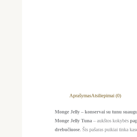
Aprašymas
Atsiliepimai (0)
Monge Jelly – konservai su tunu suaugu
Monge Jelly Tuna
– aukštos kokybės
pap
drebučiuose
. Šis pašaras puikiai tinka ka