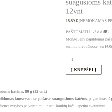
suagusioms kat
12vnt
18,89
€
(NEMOKAMAS PR
PAŠTOMATU 1-3 d.d.🚚)
Monge Jelly papildomas paša
surimiu drebučiuose. Su FOS 
-
Į KREPŠELĮ
sioms katėms, 80 g (12 vnt.)
ildomas konservuotas pašaras suaugusioms katėms
, pagamintas iš
sdienės mitybos paįvairinimui ir net išrankių kačių apetito skatinimui.