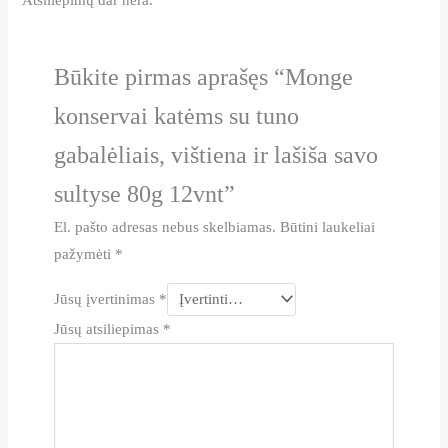
Atsiliepimų dar nėra.
Būkite pirmas aprašęs “Monge
konservai katėms su tuno
gabalėliais, vištiena ir lašiša savo
sultyse 80g 12vnt”
El. pašto adresas nebus skelbiamas.
Būtini laukeliai
pažymėti
*
Jūsų įvertinimas
*
Jūsų atsiliepimas
*