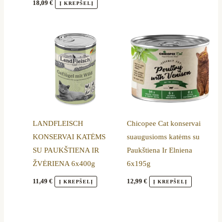
18,09
€
Į KREPŠELĮ
LANDFLEISCH
Chicopee Cat konservai
KONSERVAI KATĖMS
suaugusioms katėms su
SU PAUKŠTIENA IR
Paukštiena Ir Elniena
ŽVĖRIENA 6x400g
6x195g
11,49
€
12,99
€
Į KREPŠELĮ
Į KREPŠELĮ