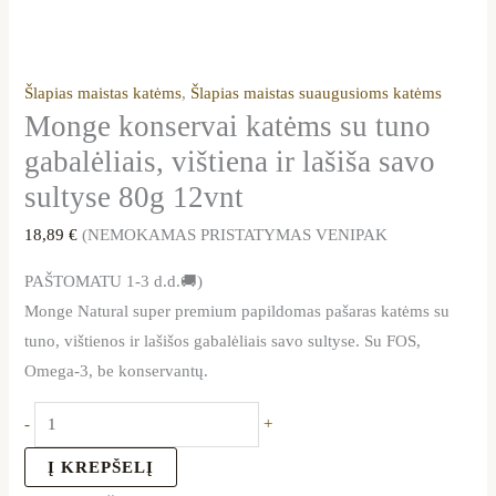
Šlapias maistas katėms
,
Šlapias maistas suaugusioms katėms
Monge konservai katėms su tuno
gabalėliais, vištiena ir lašiša savo
sultyse 80g 12vnt
18,89
€
(NEMOKAMAS PRISTATYMAS VENIPAK
PAŠTOMATU 1-3 d.d.🚚)
Monge Natural super premium papildomas pašaras katėms su
tuno, vištienos ir lašišos gabalėliais savo sultyse. Su FOS,
Omega-3, be konservantų.
-
+
Į KREPŠELĮ