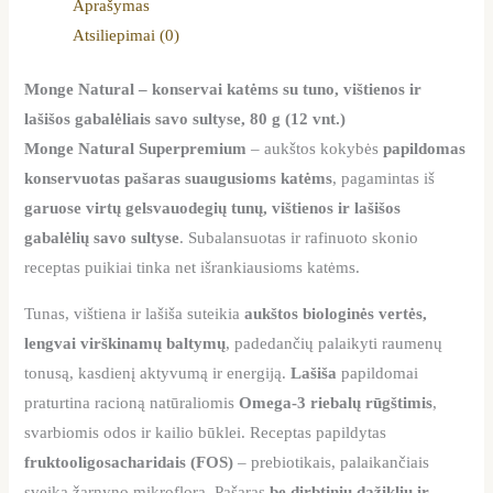
Aprašymas
Atsiliepimai (0)
Monge Natural – konservai katėms su tuno, vištienos ir
lašišos gabalėliais savo sultyse, 80 g (12 vnt.)
Monge Natural Superpremium
– aukštos kokybės
papildomas
konservuotas pašaras suaugusioms katėms
, pagamintas iš
garuose virtų gelsvauodegių tunų, vištienos ir lašišos
gabalėlių savo sultyse
. Subalansuotas ir rafinuoto skonio
receptas puikiai tinka net išrankiausioms katėms.
Tunas, vištiena ir lašiša suteikia
aukštos biologinės vertės,
lengvai virškinamų baltymų
, padedančių palaikyti raumenų
tonusą, kasdienį aktyvumą ir energiją.
Lašiša
papildomai
praturtina racioną natūraliomis
Omega-3 riebalų rūgštimis
,
svarbiomis odos ir kailio būklei. Receptas papildytas
fruktooligosacharidais (FOS)
– prebiotikais, palaikančiais
sveiką žarnyno mikroflorą. Pašaras
be dirbtinių dažiklių ir