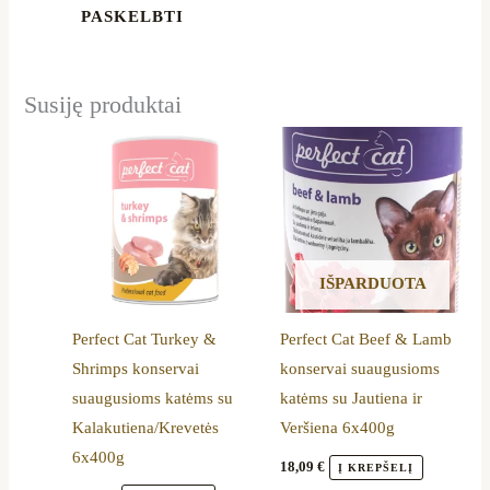
Susiję produktai
IŠPARDUOTA
Perfect Cat Turkey &
Perfect Cat Beef & Lamb
Shrimps konservai
konservai suaugusioms
suaugusioms katėms su
katėms su Jautiena ir
Kalakutiena/Krevetės
Veršiena 6x400g
6x400g
18,09
€
Į KREPŠELĮ