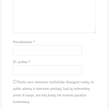
Pavadinimas
*
El. paštas
*
Noriu savo interneto naršyklėje išsaugoti vardą, el.
pašto adresą ir interneto puslapį, kad jų nebereiktų
įvesti iš naujo, kai kitą kartą vėl norėsiu parašyti
komentarą.