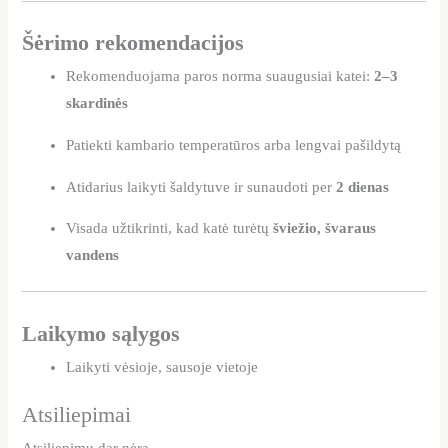
Šėrimo rekomendacijos
Rekomenduojama paros norma suaugusiai katei:
2–3
skardinės
Patiekti kambario temperatūros arba lengvai pašildytą
Atidarius laikyti šaldytuve ir sunaudoti per
2 dienas
Visada užtikrinti, kad katė turėtų
šviežio, švaraus
vandens
Laikymo sąlygos
Laikyti vėsioje, sausoje vietoje
Atsiliepimai