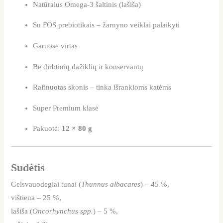
Natūralus Omega-3 šaltinis (lašiša)
Su FOS prebiotikais – žarnyno veiklai palaikyti
Garuose virtas
Be dirbtinių dažiklių ir konservantų
Rafinuotas skonis – tinka išrankioms katėms
Super Premium klasė
Pakuotė:
12 × 80 g
Sudėtis
Gelsvauodegiai tunai (
Thunnus albacares
) – 45 %,
vištiena – 25 %,
lašiša (
Oncorhynchus spp.
) – 5 %,