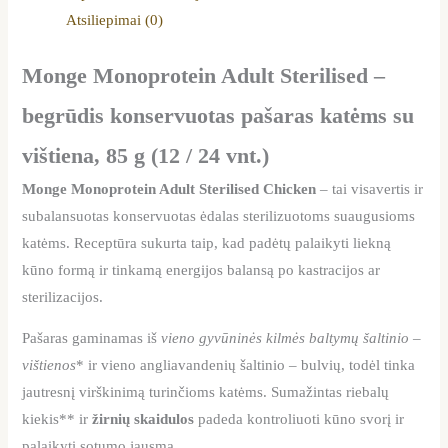
Atsiliepimai (0)
Monge Monoprotein Adult Sterilised –
begrūdis konservuotas pašaras katėms su
vištiena, 85 g (12 / 24 vnt.)
Monge Monoprotein Adult Sterilised Chicken
– tai visavertis ir
subalansuotas konservuotas ėdalas sterilizuotoms suaugusioms
katėms. Receptūra sukurta taip, kad padėtų palaikyti liekną
kūno formą ir tinkamą energijos balansą po kastracijos ar
sterilizacijos.
Pašaras gaminamas iš
vieno gyvūninės kilmės baltymų šaltinio –
vištienos
* ir vieno angliavandenių šaltinio – bulvių, todėl tinka
jautresnį virškinimą turinčioms katėms. Sumažintas riebalų
kiekis** ir
žirnių skaidulos
padeda kontroliuoti kūno svorį ir
palaikyti sotumo jausmą.