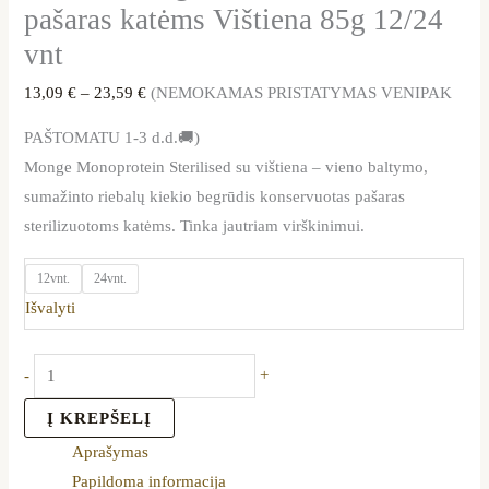
pašaras katėms Vištiena 85g 12/24
vnt
13,09
€
–
23,59
€
(NEMOKAMAS PRISTATYMAS VENIPAK
PAŠTOMATU 1-3 d.d.🚚)
Monge Monoprotein Sterilised su vištiena – vieno baltymo,
sumažinto riebalų kiekio begrūdis konservuotas pašaras
sterilizuotoms katėms. Tinka jautriam virškinimui.
12vnt.
24vnt.
Išvalyti
-
+
Į KREPŠELĮ
Aprašymas
Papildoma informacija