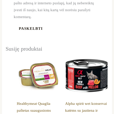
pašto adresą ir interneto puslapį, kad jų nebereiktų
įvesti iš naujo, kai kitą kartą vėl norėsiu parašyti
komentarą.
Susiję produktai
Price
This
range:
product
21,29 €
through
has
47,29 €
multiple
variants.
The
options
Healthymeat Quaglia
Alpha spirit wet konservai
may
paštetas suaugusioms
katėms su jautiena ir
be