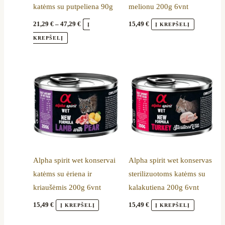
katėms su putpeliena 90g
melionu 200g 6vnt
chosen
on
21,29
€
–
47,29
€
15,49
€
Į
Į KREPŠELĮ
the
KREPŠELĮ
product
page
Alpha spirit wet konservai
Alpha spirit wet konservas
katėms su ėriena ir
sterilizuotoms katėms su
kriaušėmis 200g 6vnt
kalakutiena 200g 6vnt
15,49
€
15,49
€
Į KREPŠELĮ
Į KREPŠELĮ