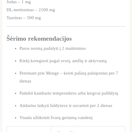
Jodas – 1 mg
DL-metioninas – 2100 mg
Taurinas – 500 mg
Šėrimo rekomendacijos
Paros normą padalyti į 2 maitinimus
Kiekį koreguoti pagal svorį, amžių ir aktyvumą
Pereinant prie Monge – keisti pašarą palaipsniui per 7
dienas
Patiekti kambario temperatūros arba lengvai pašildytą
Atidarius laikyti šaldytuve ir suvartoti per 2 dienas
Visada užtikrinti švarų geriamą vandenį