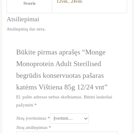
12vnt.
,
24vnt.
Svoris
Atsiliepimai
Atsiliepimų dar nėra.
Būkite pirmas aprašęs “Monge
Monoprotein Adult Sterilised
begrūdis konservuotas pašaras
katėms Vištiena 85g 12/24 vnt”
El. pašto adresas nebus skelbiamas.
Būtini laukeliai
pažymėti
*
Jūsų įvertinimas
*
Jūsų atsiliepimas
*