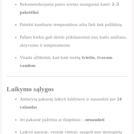
Rekomenduojama paros norma suaugusiai katei:
2–3
paketėliai
Patiekti kambario temperatūros arba šiek tiek pašildytą
Pašaro kiekis gali skirtis priklausomai nuo katės amžiaus,
aktyvumo ir temperamento
Visada užtikrinti, kad katė turėtų
šviežio, švaraus
vandens
Laikymo sąlygos
Atidarytą pakuotę laikyti šaldytuve ir sunaudoti per
24
valandas
Jei pakuotė pažeista ar išsipūtusi –
nenaudoti
Laikyti sausoje, vėsioje vietoje, saugoti nuo tiesioginių