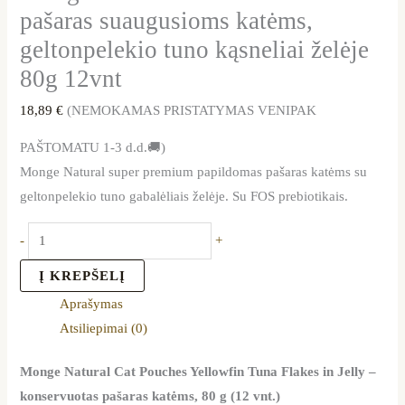
pašaras suaugusioms katėms,
geltonpelekio tuno kąsneliai želėje
80g 12vnt
18,89
€
(NEMOKAMAS PRISTATYMAS VENIPAK
PAŠTOMATU 1-3 d.d.🚚)
Monge Natural super premium papildomas pašaras katėms su
geltonpelekio tuno gabalėliais želėje. Su FOS prebiotikais.
-
+
Į KREPŠELĮ
Aprašymas
Atsiliepimai (0)
Monge Natural Cat Pouches Yellowfin Tuna Flakes in Jelly –
konservuotas pašaras katėms, 80 g (12 vnt.)