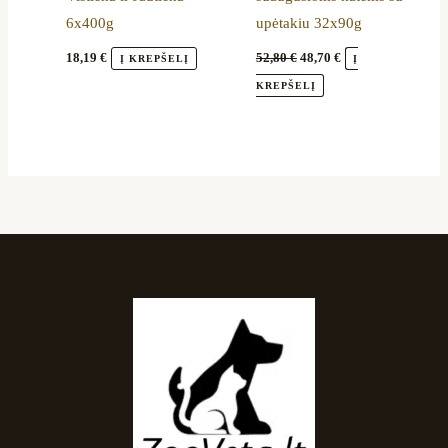
6x400g
upėtakiu 32x90g
18,19
€
52,80
€
48,70
€
Į KREPŠELĮ
Į
KREPŠELĮ