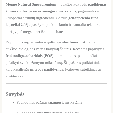
Monge Natural Superpremium
– aukštos kokybės
papildomas
konservuotas pašaras suaugusioms katėms
, pagamintas iš
kruopščiai atrinktų ingredientų. Gardūs
geltonpelekio tuno
kąsneliai želėje
pasižymi puikiu skoniu ir natūralia tekstūra,
kurią ypač mėgsta net išrankios katės.
Pagrindinis ingredientas –
geltonpelekis tunas
, natūralus
aukštos biologinės vertės baltymų šaltinis. Receptas papildytas
fruktooligosacharidais (FOS)
– prebiotikais, padedančiais
palaikyti sveiką žarnyno mikroflorą. Šis pašaras puikiai tinka
kaip
kasdienės mitybos papildymas
, įvairovės suteikimas ar
apetitui skatinti.
Savybės
Papildomas pašaras
suaugusioms katėms