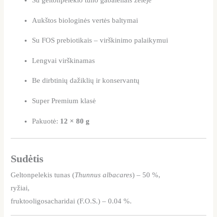
Su geltonpelekio tuno gabalėliais želėje
Aukštos biologinės vertės baltymai
Su FOS prebiotikais – virškinimo palaikymui
Lengvai virškinamas
Be dirbtinių dažiklių ir konservantų
Super Premium klasė
Pakuotė:
12 × 80 g
Sudėtis
Geltonpelekis tunas (
Thunnus albacares
) – 50 %,
ryžiai,
fruktooligosacharidai (F.O.S.) – 0.04 %.