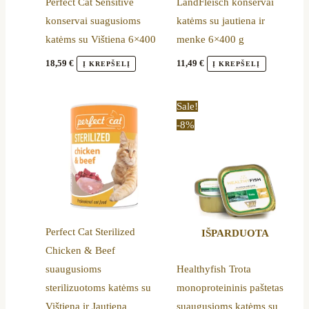
Perfect Cat Sensitive
LandFleisch konservai
konservai suagusioms
katėms su jautiena ir
katėms su Vištiena 6×400
menke 6×400 g
18,59
€
11,49
€
Į KREPŠELĮ
Į KREPŠELĮ
Original
Current
Sale!
price
price
-8%
was:
is:
52,80 €.
48,70 €.
Perfect Cat Sterilized
IŠPARDUOTA
Chicken & Beef
suaugusioms
Healthyfish Trota
sterilizuotoms katėms su
monoproteininis paštetas
Vištiena ir Jautiena
suaugusioms katėms su