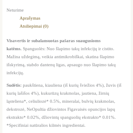
Neturime
Aprašymas
Atsiliepimai (0)
Visavertis ir subalansuotas pašaras suaugusioms
katėms.
Spanguolės: Nuo šlapimo takų infekcijų ir cistito.
Mažina uždegimą, veikia antimikrobiškai, skatina šlapimo
išskyrimą, stabdo dantenų ligas, apsaugo nuo šlapimo takų
infekcijų.
Sudėtis:
paukštiena, kiauliena (iš kurių šviežios 4%), žuvis (iš
kurių lašišos 4%), kukurūzų krakmolas, jautiena, žirnių
ląsteliena*, celiuliozė* 0.5%, mineralai, bulvių krakmolas,
dekstrozė, NeOpultia džiovintos Figavaisės opuncijos lapų
ekstrakto* 0.02%, džiovintų spanguolių ekstrakto* 0.01%.
*Specifiniai natūralios kilmės ingredientai.