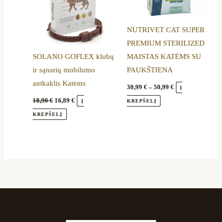
The
options
NUTRIVET CAT SUPER
may
PREMIUM STERILIZED
be
SOLANO GOFLEX klubų
MAISTAS KATĖMS SU
chosen
ir sąnarių mobilumo
PAUKŠTIENA
on
antkaklis Katėms
the
30,99
€
–
50,99
€
Į
product
18,90
€
16,89
€
Į
KREPŠELĮ
page
KREPŠELĮ