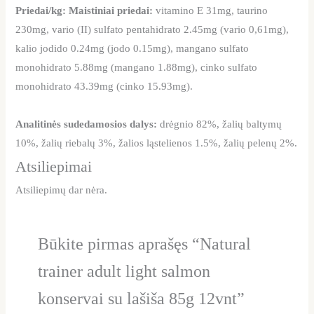
Priedai/kg: Maistiniai priedai:
vitamino E 31mg, taurino
230mg, vario (II) sulfato pentahidrato 2.45mg (vario 0,61mg),
kalio jodido 0.24mg (jodo 0.15mg), mangano sulfato
monohidrato 5.88mg (mangano 1.88mg), cinko sulfato
monohidrato 43.39mg (cinko 15.93mg).
Analitinės sudedamosios dalys:
drėgnio 82%, žalių baltymų
10%, žalių riebalų 3%, žalios ląstelienos 1.5%, žalių pelenų 2%.
Atsiliepimai
Atsiliepimų dar nėra.
Būkite pirmas aprašęs “Natural
trainer adult light salmon
konservai su lašiša 85g 12vnt”