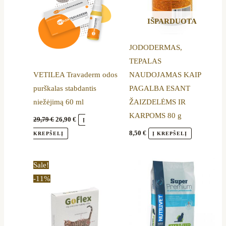
IŠPARDUOTA
JODODERMAS,
TEPALAS
VETILEA Travaderm odos
NAUDOJAMAS KAIP
purškalas stabdantis
PAGALBA ESANT
niežėjimą 60 ml
ŽAIZDELĖMS IR
KARPOMS 80 g
29,79
€
26,90
€
Į
8,50
€
KREPŠELĮ
Į KREPŠELĮ
Original
Current
Price
This
Sale!
price
price
range:
product
-11%
was:
is:
30,99 €
18,90 €.
16,89 €.
through
has
50,99 €
multiple
variants.