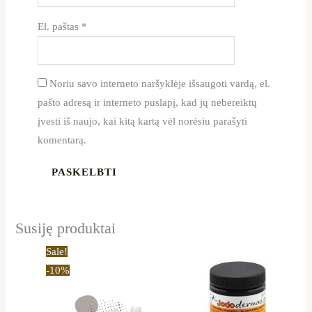
El. paštas
*
Noriu savo interneto naršyklėje išsaugoti vardą, el.
pašto adresą ir interneto puslapį, kad jų nebereiktų
įvesti iš naujo, kai kitą kartą vėl norėsiu parašyti
komentarą.
Susiję produktai
Original
Current
Sale!
price
price
-10%
was:
is:
29,79 €.
26,90 €.