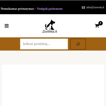
Paieška
Pereiti
info@zooveta.lt
Nemokamas pristatymas -
Venipak paštomatu
prie
turinio