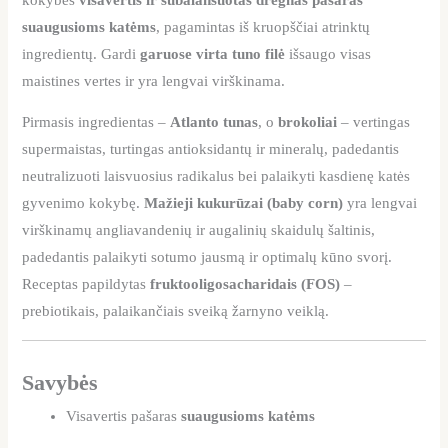
suaugusioms katėms
, pagamintas iš kruopščiai atrinktų
ingredientų. Gardi
garuose virta tuno filė
išsaugo visas
maistines vertes ir yra lengvai virškinama.
Pirmasis ingredientas –
Atlanto tunas
, o
brokoliai
– vertingas
supermaistas, turtingas antioksidantų ir mineralų, padedantis
neutralizuoti laisvuosius radikalus bei palaikyti kasdienę katės
gyvenimo kokybę.
Mažieji kukurūzai (baby corn)
yra lengvai
virškinamų angliavandenių ir augalinių skaidulų šaltinis,
padedantis palaikyti sotumo jausmą ir optimalų kūno svorį.
Receptas papildytas
fruktooligosacharidais (FOS)
–
prebiotikais, palaikančiais sveiką žarnyno veiklą.
Savybės
Visavertis pašaras
suaugusioms katėms