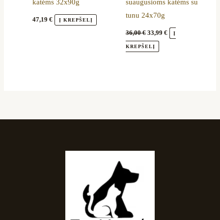
katėms 32x90g
suaugusioms katėms su
tunu 24x70g
47,19
€
Į KREPŠELĮ
36,00
€
33,99
€
Į
KREPŠELĮ