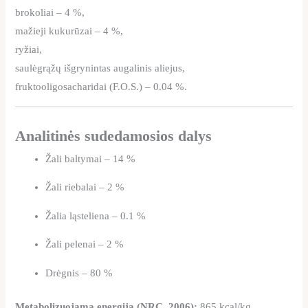
brokoliai – 4 %,
mažieji kukurūzai – 4 %,
ryžiai,
saulėgrąžų išgrynintas augalinis aliejus,
fruktooligosacharidai (F.O.S.) – 0.04 %.
Analitinės sudedamosios dalys
Žali baltymai – 14 %
Žali riebalai – 2 %
Žalia ląsteliena – 0.1 %
Žali pelenai – 2 %
Drėgnis – 80 %
Metabolizuojama energija (NRC, 2006):
865 kcal/kg