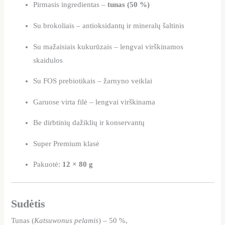
Pirmasis ingredientas –
tunas (50 %)
Su brokoliais – antioksidantų ir mineralų šaltinis
Su mažaisiais kukurūzais – lengvai virškinamos
skaidulos
Su FOS prebiotikais – žarnyno veiklai
Garuose virta filė – lengvai virškinama
Be dirbtinių dažiklių ir konservantų
Super Premium klasė
Pakuotė:
12 × 80 g
Sudėtis
Tunas (
Katsuwonus pelamis
) – 50 %,