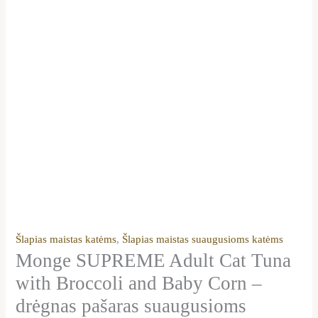
80g
12vnt
Šlapias maistas katėms
,
Šlapias maistas suaugusioms katėms
Monge SUPREME Adult Cat Tuna
with Broccoli and Baby Corn –
drėgnas pašaras suaugusioms