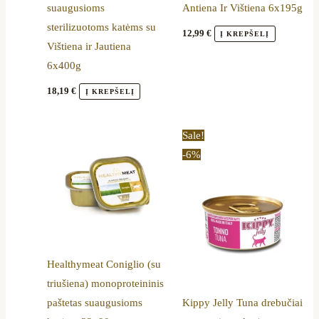
suaugusioms
Antiena Ir Vištiena 6x195g
sterilizuotoms katėms su
12,99
€
Į KREPŠELĮ
Vištiena ir Jautiena
6x400g
18,19
€
Į KREPŠELĮ
Original
Current
Sale!
price
price
-6%
was:
is:
36,00 €.
33,99 €.
Healthymeat Coniglio (su
triušiena) monoproteininis
paštetas suaugusioms
Kippy Jelly Tuna drebučiai