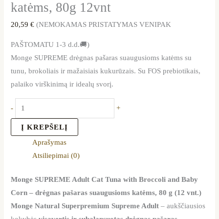
katėms, 80g 12vnt
20,59
€
(NEMOKAMAS PRISTATYMAS VENIPAK
PAŠTOMATU 1-3 d.d.🚚)
Monge SUPREME drėgnas pašaras suaugusioms katėms su
tunu, brokoliais ir mažaisiais kukurūzais. Su FOS prebiotikais,
palaiko virškinimą ir idealų svorį.
-
+
Į KREPŠELĮ
Aprašymas
Atsiliepimai (0)
Monge SUPREME Adult Cat Tuna with Broccoli and Baby
Corn – drėgnas pašaras suaugusioms katėms, 80 g (12 vnt.)
Monge Natural Superpremium Supreme Adult
– aukščiausios
kokybės
visavertis ir subalansuotas drėgnas pašaras