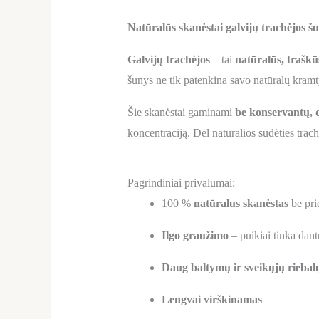
Natūralūs skanėstai galvijų trachėjos 
Galvijų trachėjos
– tai
natūralūs, traškū
šunys ne tik patenkina savo natūralų kramt
Šie skanėstai gaminami
be konservantų, d
koncentraciją. Dėl natūralios sudėties trac
Pagrindiniai privalumai:
100 %
natūralus skanėstas
be pri
Ilgo graužimo
– puikiai tinka dant
Daug baltymų ir sveikųjų riebal
Lengvai virškinamas