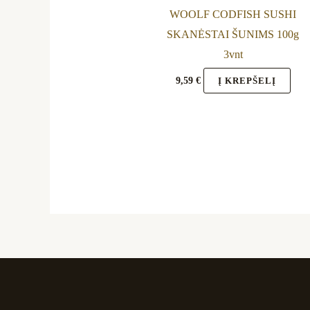
WOOLF CODFISH SUSHI
SKANĖSTAI ŠUNIMS 100g
3vnt
9,59
€
Į KREPŠELĮ