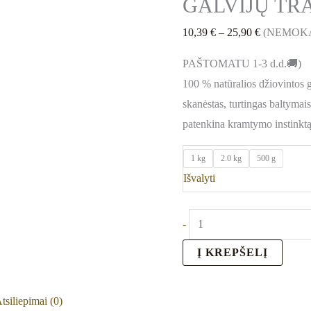
GALVIJŲ TR
10,39
€
–
25,90
€
(NEMOK
PAŠTOMATU 1-3 d.d.🚚)
100 % natūralios džiovintos g
skanėstas, turtingas baltymais 
patenkina kramtymo instinktą
1 kg
2.0 kg
500 g
Išvalyti
-
Į KREPŠELĮ
tsiliepimai (0)