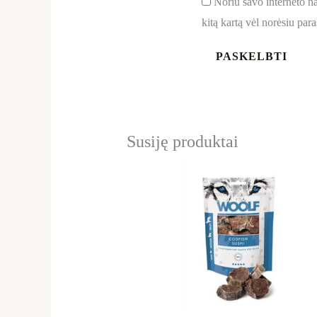
Noriu savo interneto nar
kitą kartą vėl norėsiu par
Susiję produktai