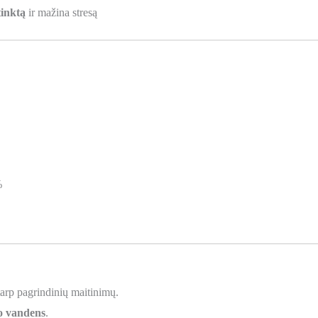
tinktą
ir mažina stresą
%
arp pagrindinių maitinimų.
io vandens
.