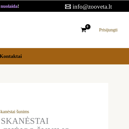
10,39 €
info@zooveta.lt
€ nuolaida
!
through
25,90 €
Prisijungti
Kontaktai
Skanėstai šunims
 SKANĖSTAI