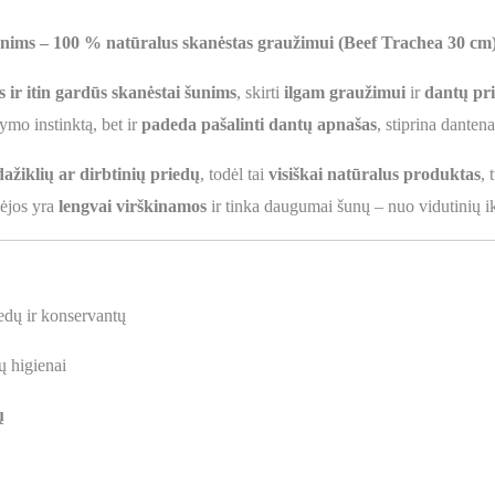
šunims – 100 % natūralus skanėstas graužimui (Beef Trachea 30 cm
s ir itin gardūs skanėstai šunims
, skirti
ilgam graužimui
ir
dantų pri
ymo instinktą, bet ir
padeda pašalinti dantų apnašas
, stiprina danten
ažiklių ar dirbtinių priedų
, todėl tai
visiškai natūralus produktas
, 
hėjos yra
lengvai virškinamos
ir tinka daugumai šunų – nuo vidutinių iki
edų ir konservantų
ų higienai
ų