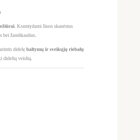
)
ežiūrai
. Kramtydami šiuos skanėstus
as bei žandikaulius.
turintis didelę
baltymų ir sveikųjų riebalų
 didelių veislių.