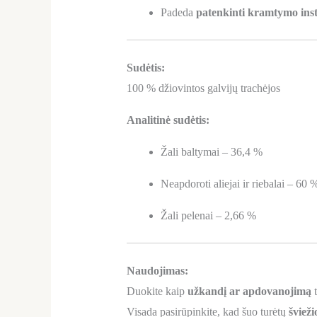
Padeda
patenkinti kramtymo ins
Sudėtis:
100 % džiovintos galvijų trachėjos
Analitinė sudėtis:
Žali baltymai – 36,4 %
Neapdoroti aliejai ir riebalai – 60 
Žali pelenai – 2,66 %
Naudojimas:
Duokite kaip
užkandį ar apdovanojimą
t
Visada pasirūpinkite, kad šuo turėtų
šviež