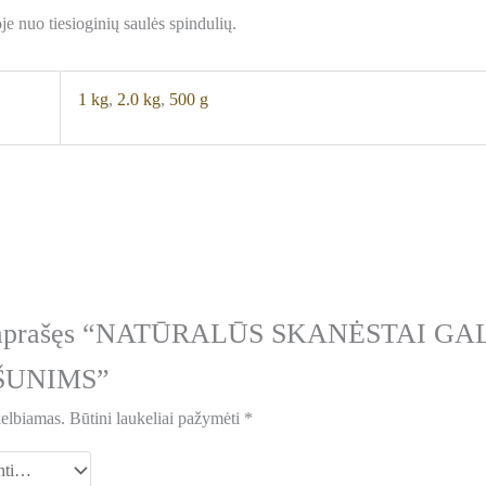
je nuo tiesioginių saulės spindulių.
1 kg
,
2.0 kg
,
500 g
s aprašęs “NATŪRALŪS SKANĖSTAI GA
ŠUNIMS”
kelbiamas.
Būtini laukeliai pažymėti
*