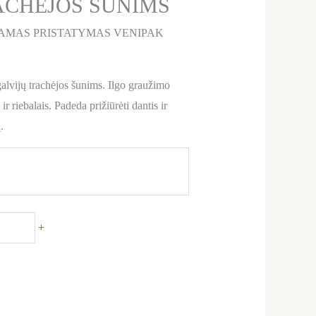
ACHĖJOS ŠUNIMS
AMAS PRISTATYMAS VENIPAK
alvijų trachėjos šunims. Ilgo graužimo
ir riebalais. Padeda prižiūrėti dantis ir
.
+