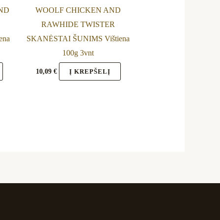
ND
WOOLF CHICKEN AND
RAWHIDE TWISTER
ena
SKANĖSTAI ŠUNIMS Vištiena
100g 3vnt
10,09
€
Į KREPŠELĮ