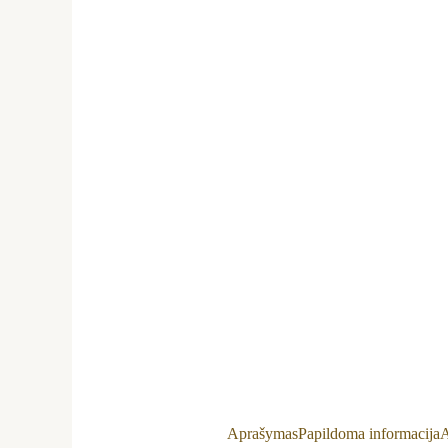
Aprašymas
Papildoma informacija
A