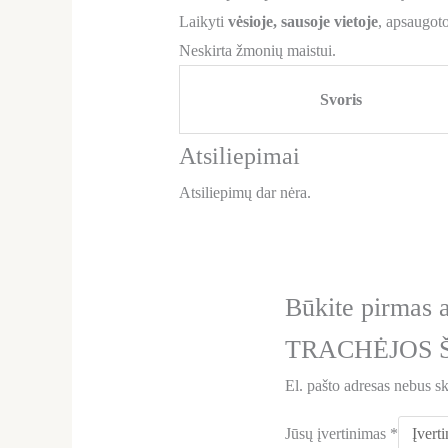
Laikyti
vėsioje, sausoje vietoje
, apsaugoto
Neskirta žmonių maistui.
Svoris
Atsiliepimai
Atsiliepimų dar nėra.
Būkite pirma
TRACHĖJOS 
El. pašto adresas nebus s
Jūsų įvertinimas
*