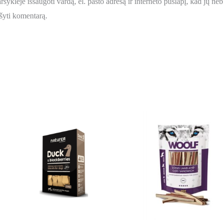
šyklėje išsaugoti vardą, el. pašto adresą ir interneto puslapį, kad jų nebe
ašyti komentarą.