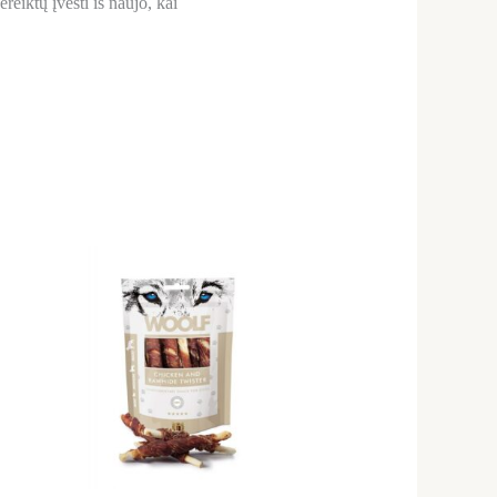
reiktų įvesti iš naujo, kai