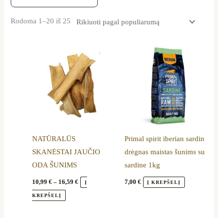
Rodoma 1–20 iš 25
Price
This
range:
product
10,99 €
through
has
16,59 €
multiple
variants.
The
options
NATŪRALŪS
Primal spirit iberian sardin
may
SKANĖSTAI JAUČIO
drėgnas maistas šunims su
be
ODA ŠUNIMS
sardine 1kg
chosen
on
10,99
€
–
16,59
€
7,00
€
Į
Į KREPŠELĮ
the
KREPŠELĮ
product