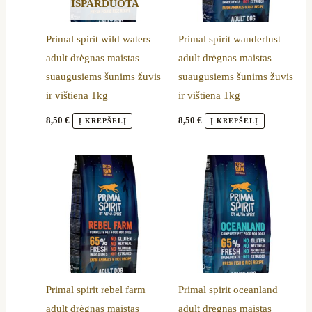
IŠPARDUOTA
Primal spirit wild waters
Primal spirit wanderlust
adult drėgnas maistas
adult drėgnas maistas
suaugusiems šunims žuvis
suaugusiems šunims žuvis
ir vištiena 1kg
ir vištiena 1kg
8,50
€
8,50
€
Į KREPŠELĮ
Į KREPŠELĮ
Primal spirit rebel farm
Primal spirit oceanland
adult drėgnas maistas
adult drėgnas maistas