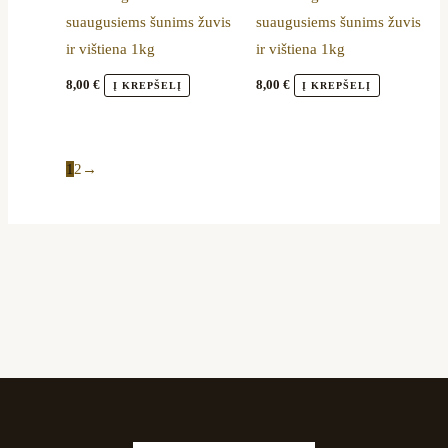
suaugusiems šunims žuvis
suaugusiems šunims žuvis
ir vištiena 1kg
ir vištiena 1kg
8,00
€
8,00
€
Į KREPŠELĮ
Į KREPŠELĮ
1
2
→