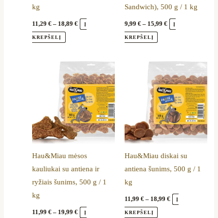
kg
Sandwich), 500 g / 1 kg
chosen
chosen
on
on
11,29
€
–
18,89
€
9,99
€
–
15,99
€
Į
Į
the
the
KREPŠELĮ
KREPŠELĮ
product
product
page
page
Price
Price
This
This
range:
range:
product
product
11,99 €
11,99 €
through
through
has
has
19,99 €
18,99 €
multiple
multiple
variants.
variants.
The
The
options
options
Hau&Miau mėsos
Hau&Miau diskai su
may
may
kauliukai su antiena ir
antiena šunims, 500 g / 1
be
be
ryžiais šunims, 500 g / 1
kg
chosen
chosen
kg
on
on
11,99
€
–
18,99
€
Į
the
the
11,99
€
–
19,99
€
Į
KREPŠELĮ