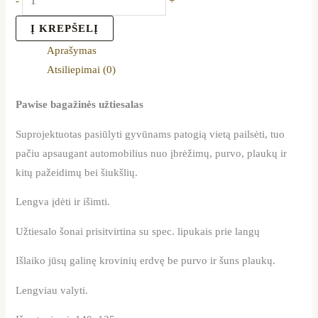
-
+
Į KREPŠELĮ
Aprašymas
Atsiliepimai (0)
Pawise bagažinės užtiesalas
Suprojektuotas pasiūlyti gyvūnams patogią vietą pailsėti, tuo
pačiu apsaugant automobilius nuo įbrėžimų, purvo, plaukų ir
kitų pažeidimų bei šiukšlių.
Lengva įdėti ir išimti.
Užtiesalo šonai prisitvirtina su spec. lipukais prie langų
Išlaiko jūsų galinę krovinių erdvę be purvo ir šuns plaukų.
Lengviau valyti.