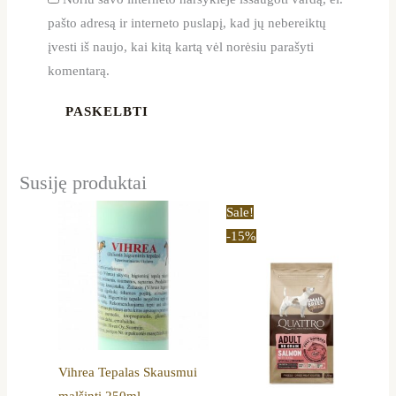
pašto adresą ir interneto puslapį, kad jų nebereiktų
įvesti iš naujo, kai kitą kartą vėl norėsiu parašyti
komentarą.
Susiję produktai
Price
This
Sale!
range:
product
-15%
12,80 €
through
has
43,29 €
multiple
variants.
The
options
Vihrea Tepalas Skausmui
may
malšinti 250ml