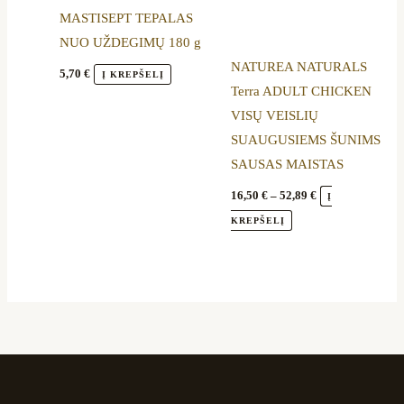
MASTISEPT TEPALAS
may
NUO UŽDEGIMŲ 180 g
be
NATUREA NATURALS
chosen
5,70
€
Į KREPŠELĮ
Terra ADULT CHICKEN
on
VISŲ VEISLIŲ
the
SUAUGUSIEMS ŠUNIMS
product
SAUSAS MAISTAS
page
16,50
€
–
52,89
€
Į
KREPŠELĮ