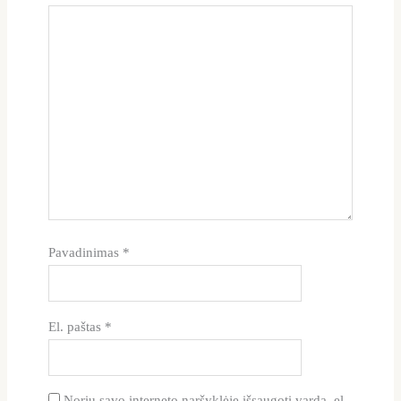
Pavadinimas
*
El. paštas
*
Noriu savo interneto naršyklėje išsaugoti vardą, el.