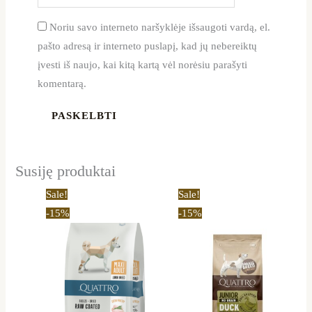
Noriu savo interneto naršyklėje išsaugoti vardą, el.
pašto adresą ir interneto puslapį, kad jų nebereiktų
įvesti iš naujo, kai kitą kartą vėl norėsiu parašyti
komentarą.
Susiję produktai
Price
Price
This
This
Sale!
Sale!
range:
range:
product
product
-15%
-15%
11,05 €
13,90 €
through
through
has
has
33,99 €
44,20 €
multiple
multiple
variants.
variants.
The
The
options
options