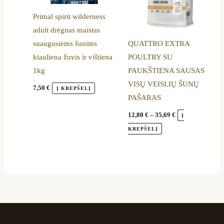
options
Primal spirit wilderness
may
adult drėgnas maistas
be
suaugusiems šunims
QUATTRO EXTRA
chosen
kiauliena žuvis ir vištiena
POULTRY SU
on
1kg
PAUKŠTIENA SAUSAS
the
VISŲ VEISLIŲ ŠUNŲ
product
7,50
€
Į KREPŠELĮ
PAŠARAS
page
12,80
€
–
35,69
€
Į
KREPŠELĮ