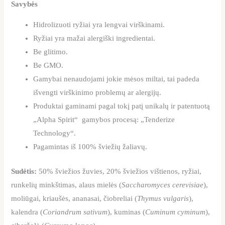
Savybės
Hidrolizuoti ryžiai yra lengvai virškinami.
Ryžiai yra mažai alergiški ingredientai.
Be glitimo.
Be GMO.
Gamybai nenaudojami jokie mėsos miltai, tai padeda
išvengti virškinimo problemų ar alergijų.
Produktai gaminami pagal tokį patį unikalų ir patentuotą
„Alpha Spirit“ gamybos procesą: „Tenderize
Technology“.
Pagamintas iš 100% šviežių žaliavų.
Sudėtis:
50% šviežios žuvies, 20% šviežios vištienos, ryžiai,
runkelių minkštimas, alaus mielės (
Saccharomyces cerevisiae
),
moliūgai, kriaušės, ananasai, čiobreliai (
Thymus vulgaris
),
kalendra (
Coriandrum sativum
), kuminas (
Cuminum cyminum
),