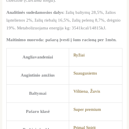
ciberžolė (
Curcuma longa
).
Analitinės sudedamosios dalys:
žalių baltymų 28,5%, žalios
ląstelienos 2%, žalių riebalų 16,5%, žalių pelenų 8,7%, drėgnio
19%. Metabolizuojama energija kg: 3541kcal/14815kJ.
Maitinimo nuoroda: pašarą įvesti į šuns racioną per 1mėn.
Ryžiai
Angliavandeniai
Suaugusiems
Augintinio amžius
Vištiena
,
Žuvis
Baltymai
Super premium
Pašaro klasė
Primal Spirit