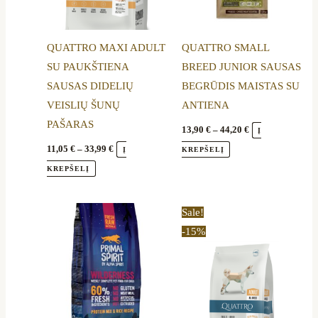
may
may
be
be
QUATTRO MAXI ADULT
QUATTRO SMALL
chosen
chosen
SU PAUKŠTIENA
BREED JUNIOR SAUSAS
on
on
SAUSAS DIDELIŲ
BEGRŪDIS MAISTAS SU
the
the
VEISLIŲ ŠUNŲ
ANTIENA
product
product
PAŠARAS
page
page
13,90
€
–
44,20
€
Į
11,05
€
–
33,99
€
Į
KREPŠELĮ
KREPŠELĮ
Price
This
Sale!
range:
product
-15%
12,80 €
through
has
35,69 €
multiple
variants.
The