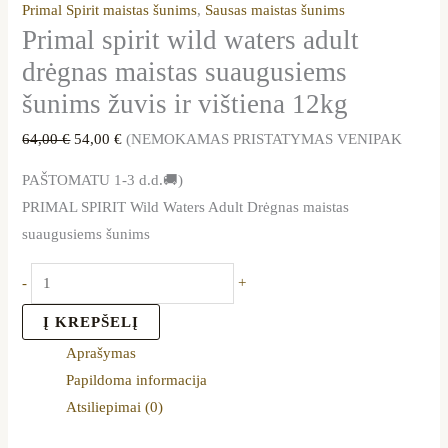
Primal Spirit maistas šunims
,
Sausas maistas šunims
Primal spirit wild waters adult
drėgnas maistas suaugusiems
šunims žuvis ir vištiena 12kg
64,00
€
54,00
€
(NEMOKAMAS PRISTATYMAS VENIPAK
PAŠTOMATU 1-3 d.d.🚚)
PRIMAL SPIRIT Wild Waters Adult Drėgnas maistas
suaugusiems šunims
-
+
Į KREPŠELĮ
Aprašymas
Papildoma informacija
Atsiliepimai (0)