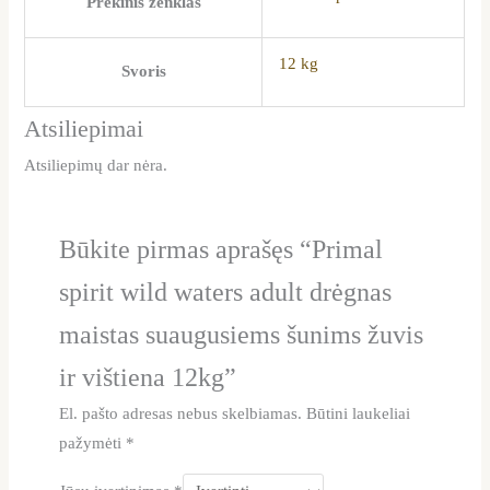
Prekinis ženklas
12 kg
Svoris
Atsiliepimai
Atsiliepimų dar nėra.
Būkite pirmas aprašęs “Primal
spirit wild waters adult drėgnas
maistas suaugusiems šunims žuvis
ir vištiena 12kg”
El. pašto adresas nebus skelbiamas.
Būtini laukeliai
pažymėti
*