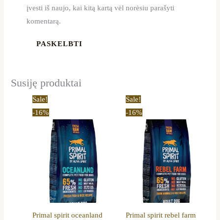
įvesti iš naujo, kai kitą kartą vėl norėsiu parašyti
komentarą.
Susiję produktai
Original
Current
Original
Current
Sale!
Sale!
price
price
price
price
-16%
-16%
was:
is:
was:
is:
61,00 €.
51,00 €.
61,00 €.
51,00 €.
Primal spirit oceanland
Primal spirit rebel farm