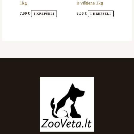
1kg
ir vištiena 1kg
7,00
€
8,50
€
Į KREPŠELĮ
Į KREPŠELĮ