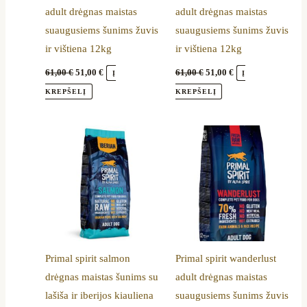
adult drėgnas maistas
adult drėgnas maistas
suaugusiems šunims žuvis
suaugusiems šunims žuvis
ir vištiena 12kg
ir vištiena 12kg
61,00
€
51,00
€
61,00
€
51,00
€
Į
Į
KREPŠELĮ
KREPŠELĮ
Primal spirit salmon
Primal spirit wanderlust
drėgnas maistas šunims su
adult drėgnas maistas
lašiša ir iberijos kiauliena
suaugusiems šunims žuvis