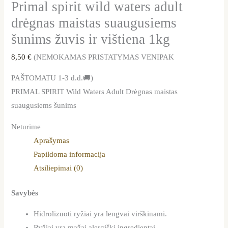
Primal spirit wild waters adult
drėgnas maistas suaugusiems
šunims žuvis ir vištiena 1kg
8,50
€
(NEMOKAMAS PRISTATYMAS VENIPAK
PAŠTOMATU 1-3 d.d.🚚)
PRIMAL SPIRIT Wild Waters Adult Drėgnas maistas
suaugusiems šunims
Neturime
Aprašymas
Papildoma informacija
Atsiliepimai (0)
Savybės
Hidrolizuoti ryžiai yra lengvai virškinami.
Ryžiai yra mažai alergiški ingredientai.