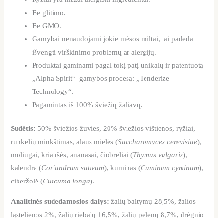
Be glitimo.
Be GMO.
Gamybai nenaudojami jokie mėsos miltai, tai padeda
išvengti virškinimo problemų ar alergijų.
Produktai gaminami pagal tokį patį unikalų ir patentuotą
„Alpha Spirit“ gamybos procesą: „Tenderize
Technology“.
Pagamintas iš 100% šviežių žaliavų.
Sudėtis:
50% šviežios žuvies, 20% šviežios vištienos, ryžiai,
runkelių minkštimas, alaus mielės (
Saccharomyces cerevisiae
),
moliūgai, kriaušės, ananasai, čiobreliai (
Thymus vulgaris
),
kalendra (
Coriandrum sativum
), kuminas (
Cuminum cyminum
),
ciberžolė (
Curcuma longa
).
Analitinės sudedamosios dalys:
žalių baltymų 28,5%, žalios
ląstelienos 2%, žalių riebalų 16,5%, žalių pelenų 8,7%, drėgnio