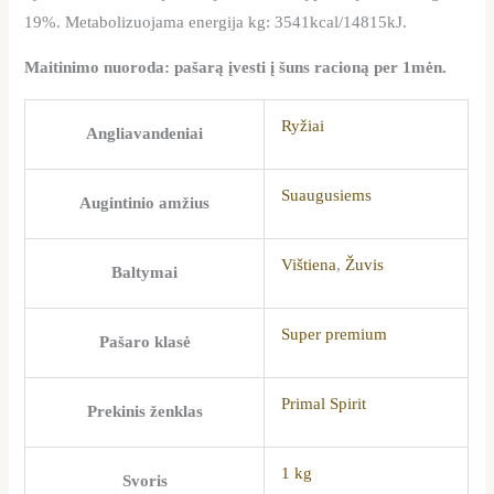
19%. Metabolizuojama energija kg: 3541kcal/14815kJ.
Maitinimo nuoroda: pašarą įvesti į šuns racioną per 1mėn.
Ryžiai
Angliavandeniai
Suaugusiems
Augintinio amžius
Vištiena
,
Žuvis
Baltymai
Super premium
Pašaro klasė
Primal Spirit
Prekinis ženklas
1 kg
Svoris