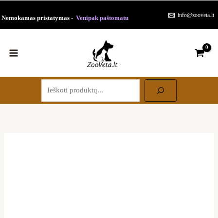
Paieška
Pereiti
info@zooveta.lt
Nemokamas pristatymas -
Venipak paštomatu
prie
turinio