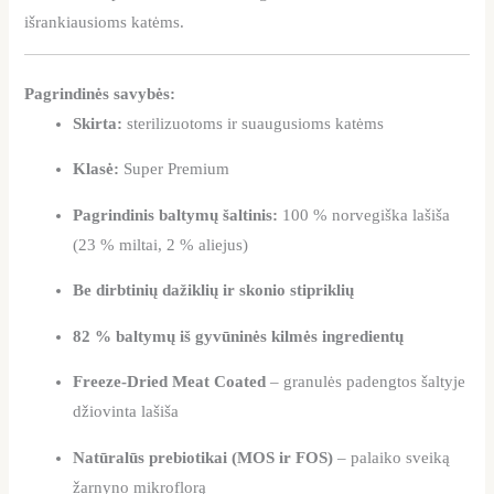
išrankiausioms katėms.
Pagrindinės savybės:
Skirta:
sterilizuotoms ir suaugusioms katėms
Klasė:
Super Premium
Pagrindinis baltymų šaltinis:
100 % norvegiška lašiša
(23 % miltai, 2 % aliejus)
Be dirbtinių dažiklių ir skonio stipriklių
82 % baltymų iš gyvūninės kilmės ingredientų
Freeze-Dried Meat Coated
– granulės padengtos šaltyje
džiovinta lašiša
Natūralūs prebiotikai (MOS ir FOS)
– palaiko sveiką
žarnyno mikroflorą