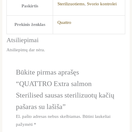
Sterilizuotiems
,
Svorio kontrolei
Paskirtis
Quattro
Prekinis ženklas
Atsiliepimai
Atsiliepimų dar nėra.
Būkite pirmas aprašęs
“QUATTRO Extra salmon
Sterilised sausas sterilizuotų kačių
pašaras su lašiša”
El. pašto adresas nebus skelbiamas.
Būtini laukeliai
pažymėti
*