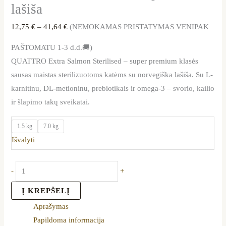
lašiša
12,75
€
–
41,64
€
(NEMOKAMAS PRISTATYMAS VENIPAK
PAŠTOMATU 1-3 d.d.🚚)
QUATTRO Extra Salmon Sterilised – super premium klasės
sausas maistas sterilizuotoms katėms su norvegiška lašiša. Su L-
karnitinu, DL-metioninu, prebiotikais ir omega-3 – svorio, kailio
ir šlapimo takų sveikatai.
1.5 kg
7.0 kg
Išvalyti
-
+
Į KREPŠELĮ
Aprašymas
Papildoma informacija