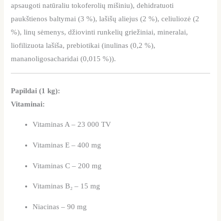
apsaugoti natūraliu tokoferolių mišiniu), dehidratuoti
paukštienos baltymai (3 %), lašišų aliejus (2 %), celiuliozė (2
%), linų sėmenys, džiovinti runkelių griežiniai, mineralai,
liofilizuota lašiša, prebiotikai (inulinas (0,2 %),
mananoligosacharidai (0,015 %)).
Papildai (1 kg):
Vitaminai:
Vitaminas A – 23 000 TV
Vitaminas E – 400 mg
Vitaminas C – 200 mg
Vitaminas B₂ – 15 mg
Niacinas – 90 mg