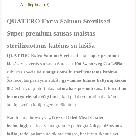
Atsiliepimai (0)
QUATTRO Extra Salmon Sterilised –
Super premium sausas maistas
sterilizuotoms katėms su lašiša
QUATTRO Extra Salmon Sterilised
– tai
super premium
klasės
, visavertis sausas pašaras su
100 % norvegiška lašiša
,
sukurtas specialiai
suaugusioms ir sterilizuotoms katėms
.
Šis receptas pasižymi aukštu
gyvūninės kilmės baltymų kiekiu
(82 %)
ir yra praturtintas
natūraliais prebiotikais, L-karnitinu
ir omega riebalų rūgštimis
, kad palaikytų optimalią kūno
būklę, sveiką kailį ir gerą virškinimą.
Naudojama inovatyvi
„Freeze-Dried Meat Coated“
technologija
– kiekviena granulė padengta
šaltyje džiovinta
lašiša
, todėl pašaras ne tik maistingas, bet ir itin skanus net