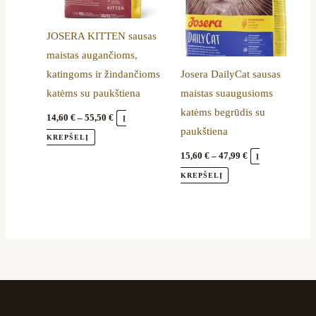
The
The
options
options
JOSERA KITTEN sausas
may
may
maistas augančioms,
be
be
katingoms ir žindančioms
Josera DailyCat sausas
chosen
chosen
katėms su paukštiena
maistas suaugusioms
on
on
katėms begrūdis su
the
the
14,60
€
–
55,50
€
Į
paukštiena
product
product
KREPŠELĮ
page
page
15,60
€
–
47,99
€
Į
KREPŠELĮ