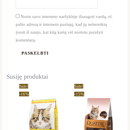
Noriu savo interneto naršyklėje išsaugoti vardą, el.
pašto adresą ir interneto puslapį, kad jų nebereiktų
įvesti iš naujo, kai kitą kartą vėl norėsiu parašyti
komentarą.
Susiję produktai
Price
Price
This
This
Sale!
Sale!
range:
range:
product
product
-16%
-15%
15,50 €
14,87 €
through
through
has
has
50,69 €
53,54 €
multiple
multiple
variants.
variants.
The
The