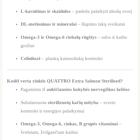
L-karnitinas ir skaidulos
– padeda palaikyti idealų svorį
DL-metioninas ir mineralai
– šlapimo takų sveikatai
Omega-3 ir Omega-6 riebalų rūgštys
– odos ir kailio
grožiui
Celiuliozė
– plaukų kamuoliukų kontrolei
Kodėl verta rinktis QUATTRO Extra Salmon Sterilised?
Pagaminta iš
aukščiausios kokybės norvegiškos lašišos
Subalansuota
sterilizuotų kačių mityba
– svorio
kontrolei ir energijos palaikymui
Omega-3, Omega-6, cinkas, B grupės vitaminai
–
švelniam, žvilgančiam kailiui