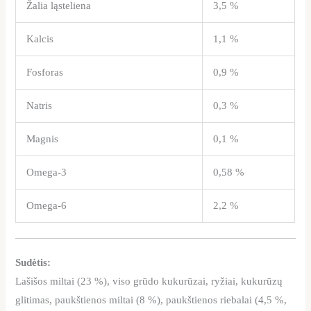
Žalia ląsteliena
3,5 %
Kalcis
1,1 %
Fosforas
0,9 %
Natris
0,3 %
Magnis
0,1 %
Omega-3
0,58 %
Omega-6
2,2 %
Sudėtis:
Lašišos miltai (23 %), viso grūdo kukurūzai, ryžiai, kukurūzų
glitimas, paukštienos miltai (8 %), paukštienos riebalai (4,5 %,