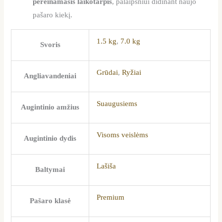
pereinamasis laikotarpis
, palaipsniui didinant naujo
pašaro kiekį.
1.5 kg
,
7.0 kg
Svoris
Grūdai
,
Ryžiai
Angliavandeniai
Suaugusiems
Augintinio amžius
Visoms veislėms
Augintinio dydis
Lašiša
Baltymai
Premium
Pašaro klasė