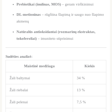
Prebiotikai (inulinas, MOS)
– geram virškinimui
DL-metioninas
– rūgština šlapimą ir saugo nuo šlapimo
akmenų
Natūralūs antioksidantai (rozmarinų ekstraktas,
tokoferoliai)
– imuniteto stiprinimui
Sudėties analizė:
Maistinė medžiaga
Kiekis
Žali baltymai
34 %
Žali riebalai
13 %
Žali pelenai
7,5 %