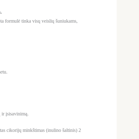
.
ota formulė tinka visų veislių šuniukams,
etu.
ir įsisavinimą.
tas cikorijų minkštimas (inulino šaltinis) 2