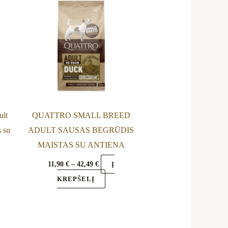
42,49 €
ple
multiple
nts.
variants.
The
ns
options
may
be
en
chosen
on
ult
QUATTRO SMALL BREED
the
s su
ADULT SAUSAS BEGRŪDIS
uct
product
MAISTAS SU ANTIENA
page
11,90
€
–
42,49
€
Į
KREPŠELĮ