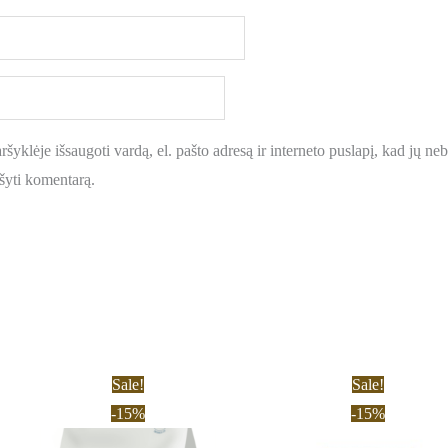
šyklėje išsaugoti vardą, el. pašto adresą ir interneto puslapį, kad jų nebe
ašyti komentarą.
Price
Price
This
This
Sale!
Sale!
range:
range:
product
prod
-15%
-15%
13,90 €
11,90 €
through
throug
has
has