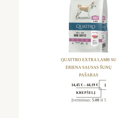
44,19 €
multiple
variants.
The
options
may
be
chosen
on
QUATTRO EXTRA LAMB SU
the
ĖRIENA SAUSAS ŠUNŲ
product
PAŠARAS
page
14,45
€
–
44,19
€
Į
KREPŠELĮ
Įvertinimas:
5.00
iš 5