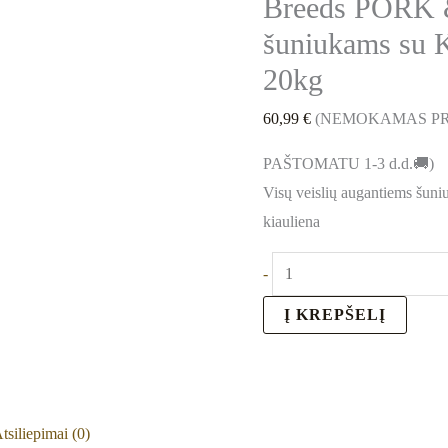
Breeds PORK 
ir
ryžiais
šuniukams su Ki
20kg
20kg
60,99
€
(NEMOKAMAS PR
PAŠTOMATU 1-3 d.d.🚚)
Visų veislių augantiems šun
kiauliena
-
Į KREPŠELĮ
tsiliepimai (0)