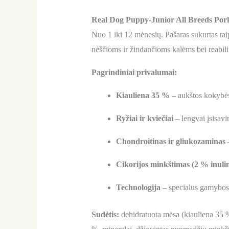
Real Dog Puppy-Junior All Breeds Por
Nuo 1 iki 12 mėnesių. Pašaras sukurtas tai
nėščioms ir žindančioms kalėms bei reabilit
Pagrindiniai privalumai:
Kiauliena 35 %
– aukštos kokybės 
Ryžiai ir kviečiai
– lengvai įsisavi
Chondroitinas ir gliukozaminas
–
Cikorijos minkštimas (2 % inuli
Technologija
– specialus gamybos 
Sudėtis:
dehidratuota mėsa (kiauliena 35 %),