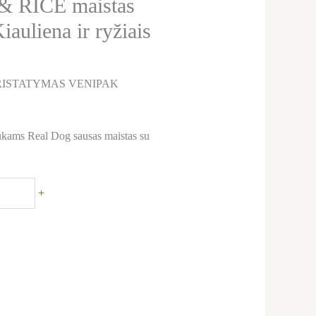
& RICE maistas
auliena ir ryžiais
ISTATYMAS VENIPAK
iukams Real Dog sausas maistas su
+