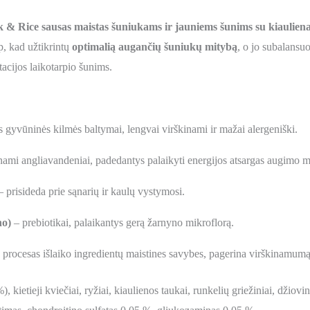
k & Rice
sausas maistas šuniukams ir jauniems šunims su kiauliena
p, kad užtikrintų
optimalią augančių šuniukų mitybą
, o jo subalansu
acijos laikotarpio šunims.
gyvūninės kilmės baltymai, lengvai virškinami ir mažai alergeniški.
nami angliavandeniai, padedantys palaikyti energijos atsargas augimo m
 prisideda prie sąnarių ir kaulų vystymosi.
no)
– prebiotikai, palaikantys gerą žarnyno mikroflorą.
procesas išlaiko ingredientų maistines savybes, pagerina virškinamumą 
 kietieji kviečiai, ryžiai, kiaulienos taukai, runkelių griežiniai, džiovin