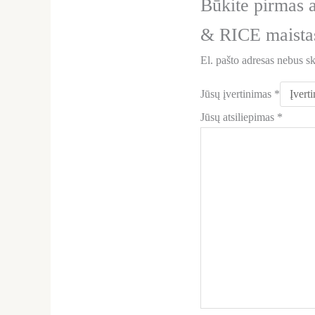
Būkite pirma
& RICE maistas
El. pašto adresas nebus s
Jūsų įvertinimas
*
Jūsų atsiliepimas
*