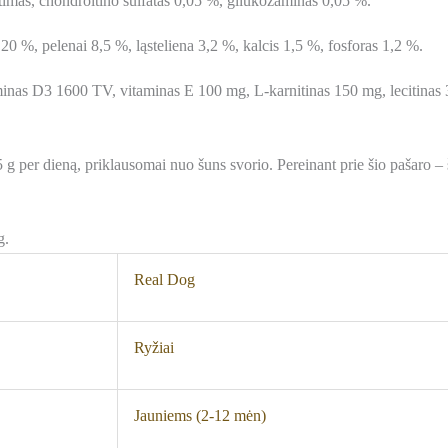
imas, chondroitino sulfatas 0,05 %, gliukozaminas 0,05 %.
20 %, pelenai 8,5 %, ląsteliena 3,2 %, kalcis 1,5 %, fosforas 1,2 %.
nas D3 1600 TV, vitaminas E 100 mg, L-karnitinas 150 mg, lecitinas 
g per dieną, priklausomai nuo šuns svorio. Pereinant prie šio pašaro – š
g.
Real Dog
Ryžiai
Jauniems (2-12 mėn)