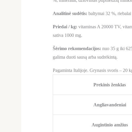
%, mineralai, džiovintas pupmedžių minkšt
Analitinė sudėtis:
baltymai 32 %, riebalai 
Priedai / kg:
vitaminas A 20000 TV, vitami
sativa 1000 mg.
Šėrimo rekomendacijos:
nuo 35 g iki 625 
galima duoti sausą arba sudrėkintą.
Pagaminta Italijoje. Grynasis svoris – 20 k
Prekinis ženklas
Angliavandeniai
Augintinio amžius