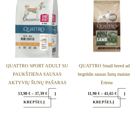
37,39 €
41,65 €
multiple
multi
variants.
varia
The
The
options
optio
may
may
be
be
chosen
chos
on
on
QUATTRO SPORT ADULT SU
QUATTRO Small breed ad
the
the
PAUKŠTIENA SAUSAS
begrūdis sausas šunų maista
product
prod
AKTYVIŲ ŠUNŲ PAŠARAS
Ėriena
page
page
13,90
€
–
37,39
€
11,90
€
–
41,65
€
Į
Į
KREPŠELĮ
KREPŠELĮ