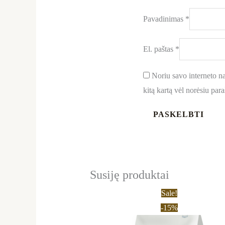
Pavadinimas
*
El. paštas
*
Noriu savo interneto nar
kitą kartą vėl norėsiu par
Susiję produktai
Price
This
Sale!
range:
product
-15%
14,45 €
through
has