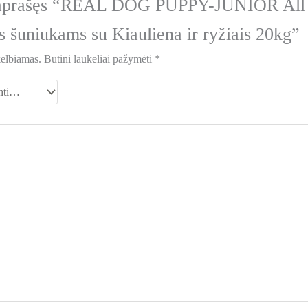
s aprašęs “REAL DOG PUPPY-JUNIOR All
 šuniukams su Kiauliena ir ryžiais 20kg”
kelbiamas.
Būtini laukeliai pažymėti
*