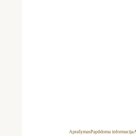
Aprašymas
Papildoma informacija
A