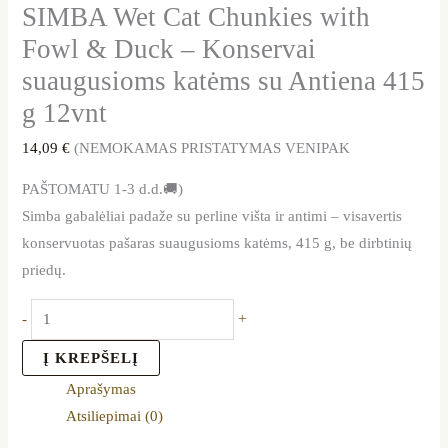
SIMBA Wet Cat Chunkies with
Fowl & Duck – Konservai
suaugusioms katėms su Antiena 415
g 12vnt
14,09
€
(NEMOKAMAS PRISTATYMAS VENIPAK
PAŠTOMATU 1-3 d.d.🚚)
Simba gabalėliai padaže su perline višta ir antimi – visavertis
konservuotas pašaras suaugusioms katėms, 415 g, be dirbtinių
priedų.
-
+
Į KREPŠELĮ
Aprašymas
Atsiliepimai (0)