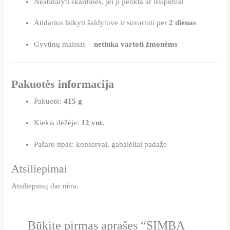
Neatidaryti skardinės, jei ji įlenkta ar išsipūtusi
Atidarius laikyti šaldytuve ir suvartoti per
2 dienas
Gyvūnų maistas –
netinka vartoti žmonėms
Pakuotės informacija
Pakuotė:
415 g
Kiekis dėžėje:
12 vnt.
Pašaro tipas: konservai, gabalėliai padaže
Atsiliepimai
Atsiliepimų dar nėra.
Būkite pirmas aprašęs “SIMBA