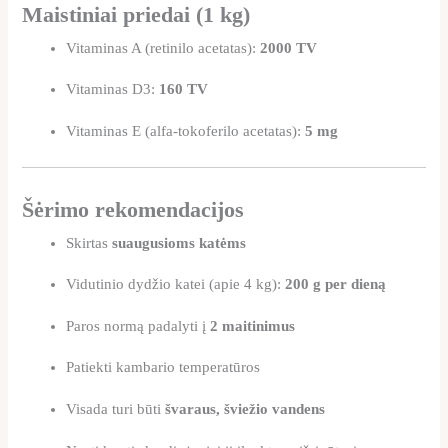
Maistiniai priedai (1 kg)
Vitaminas A (retinilo acetatas):
2000 TV
Vitaminas D3:
160 TV
Vitaminas E (alfa-tokoferilo acetatas):
5 mg
Šėrimo rekomendacijos
Skirtas
suaugusioms katėms
Vidutinio dydžio katei (apie 4 kg):
200 g per dieną
Paros normą padalyti į
2 maitinimus
Patiekti kambario temperatūros
Visada turi būti
švaraus, šviežio vandens