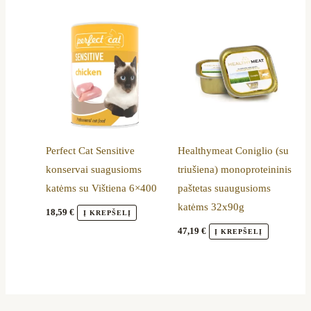
Perfect Cat Sensitive
Healthymeat Coniglio (su
konservai suagusioms
triušiena) monoproteininis
katėms su Vištiena 6×400
paštetas suaugusioms
katėms 32x90g
18,59
€
Į KREPŠELĮ
47,19
€
Į KREPŠELĮ