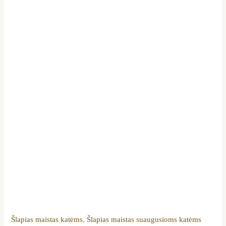
g
12vnt
Šlapias maistas katėms
,
Šlapias maistas suaugusioms katėms