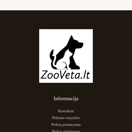
Informacija
Kontaktai
Pirkimo taisyklės
Prekių pristatymas
Prekių grąžinimas