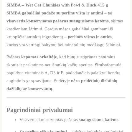
SIMBA – Wet Cat Chunkies with Fowl & Duck 415 g
SIMBA gabalėliai padaže su perline višta ir antimi
– tai
visavertis konservuotas pašaras suaugusioms katėms
, skirtas
kasdieniam šėrimui. Gardūs mėsos gabalėliai gaminami iš
kruopščiai atrinktų ingredientų –
perlinės vištos ir anties
,
kurios yra vertingi baltymų bei mineralinių medžiagų šaltiniai.
Pašaras
kepamas orkaitėje
, kad būtų sustiprintas natūralus
skonis ir paskatintas net išrankių kačių apetitas.
Simba
formulė
papildyta vitaminais A, D3 ir E, padedančiais palaikyti bendrą
augintinio gerą savijautą. Sudėtyje
nėra pridėtinių dirbtinių
dažiklių ar konservantų
.
Pagrindiniai privalumai
Visavertis konservuotas pašaras
suaugusioms katėms
Su
perline višta ir antimi
– aukštos kokybės gyvūniniai