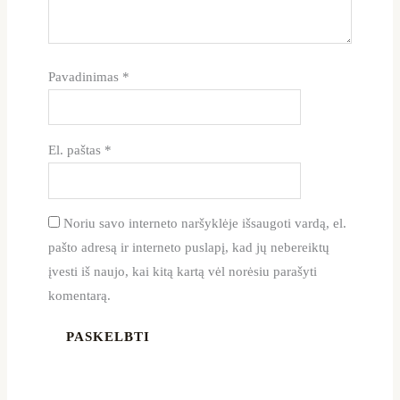
Pavadinimas
*
El. paštas
*
Noriu savo interneto naršyklėje išsaugoti vardą, el.
pašto adresą ir interneto puslapį, kad jų nebereiktų
įvesti iš naujo, kai kitą kartą vėl norėsiu parašyti
komentarą.