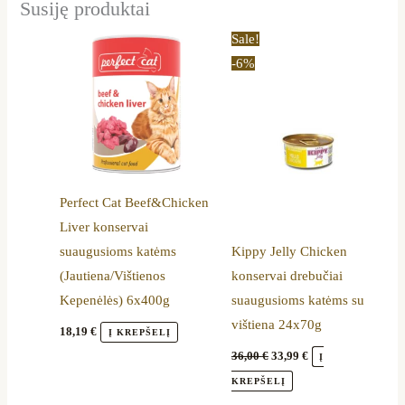
Susiję produktai
Original
Current
Sale!
price
price
-6%
was:
is:
36,00 €.
33,99 €.
Perfect Cat Beef&Chicken
Liver konservai
suaugusioms katėms
Kippy Jelly Chicken
(Jautiena/Vištienos
konservai drebučiai
Kepenėlės) 6x400g
suaugusioms katėms su
vištiena 24x70g
18,19
€
Į KREPŠELĮ
36,00
€
33,99
€
Į
KREPŠELĮ