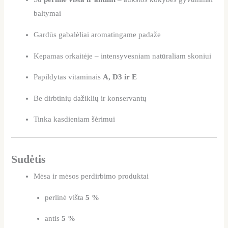
baltymai
Gardūs gabalėliai aromatingame padaže
Kepamas orkaitėje – intensyvesniam natūraliam skoniui
Papildytas vitaminais
A, D3 ir E
Be dirbtinių dažiklių ir konservantų
Tinka kasdieniam šėrimui
Sudėtis
Mėsa ir mėsos perdirbimo produktai
perlinė višta
5 %
antis
5 %