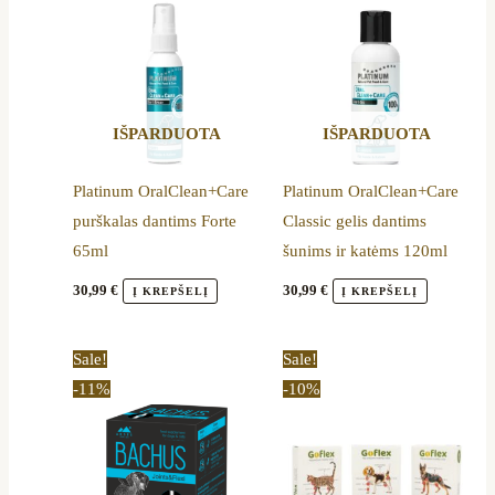
IŠPARDUOTA
IŠPARDUOTA
Platinum OralClean+Care
Platinum OralClean+Care
purškalas dantims Forte
Classic gelis dantims
65ml
šunims ir katėms 120ml
30,99
€
30,99
€
Į KREPŠELĮ
Į KREPŠELĮ
Original
Current
Price
This
Sale!
Sale!
price
price
range:
product
-11%
-10%
was:
is:
16,89 €
23,60 €.
20,99 €.
through
has
19,19 €
multiple
variants.