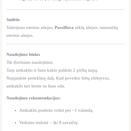
Sudėtis
Valerijono eterinis aliejus,
Passiflora
sėklų aliejus, ramunėlių
eterinis aliejus.
Naudojimo būdas
Tik išoriniam naudojimui.
Tarp antkaklio ir šuns kaklo palikite 2 pirštų tarpą.
Nupjaukite perteklinę dalį. Kad poveikis būtų efektyvus,
antkaklis turi liestis su šuns oda.
Naudojimo rekomendacijos:
Antkaklis pradeda veikti per ~1 valandą.
Veikimo trukmė – iki 8 savaičių.