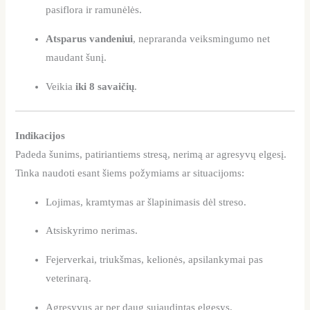
pasiflora ir ramunėlės.
Atsparus vandeniui
, nepraranda veiksmingumo net
maudant šunį.
Veikia
iki 8 savaičių
.
Indikacijos
Padeda šunims, patiriantiems stresą, nerimą ar agresyvų elgesį.
Tinka naudoti esant šiems požymiams ar situacijoms:
Lojimas, kramtymas ar šlapinimasis dėl streso.
Atsiskyrimo nerimas.
Fejerverkai, triukšmas, kelionės, apsilankymai pas
veterinarą.
Agresyvus ar per daug sujaudintas elgesys.