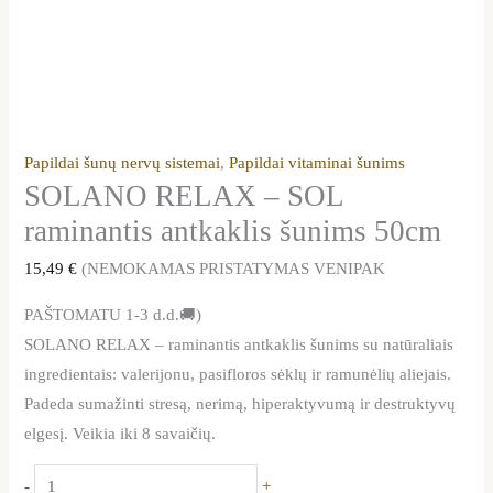
Papildai šunų nervų sistemai
,
Papildai vitaminai šunims
SOLANO RELAX – SOL
raminantis antkaklis šunims 50cm
15,49
€
(NEMOKAMAS PRISTATYMAS VENIPAK
PAŠTOMATU 1-3 d.d.🚚)
SOLANO RELAX – raminantis antkaklis šunims su natūraliais
ingredientais: valerijonu, pasifloros sėklų ir ramunėlių aliejais.
Padeda sumažinti stresą, nerimą, hiperaktyvumą ir destruktyvų
elgesį. Veikia iki 8 savaičių.
-
+