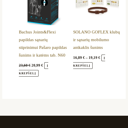
The
options
may
be
Bachus Joints&Flexi
SOLANO GOFLEX klubų
chosen
papildas sąnarių
ir sąnarių mobilumo
on
stiprinimui Pašaro papildas
antkaklis šunims
the
šunims ir katėms tab. N60
product
16,89
€
–
19,19
€
Į
page
23,60
€
20,99
€
Į
KREPŠELĮ
KREPŠELĮ