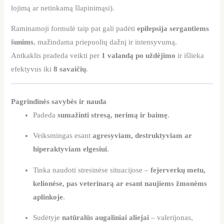
lojimą ar netinkamą šlapinimąsi).
Raminamoji formulė taip pat gali padėti
epilepsija sergantiems
šunims
, mažindama priepuolių dažnį ir intensyvumą.
Antkaklis pradeda veikti per
1 valandą po uždėjimo
ir išlieka
efektyvus iki
8 savaičių
.
Pagrindinės savybės ir nauda
Padeda
sumažinti stresą, nerimą ir baimę
.
Veiksmingas esant
agresyviam, destruktyviam ar
hiperaktyviam elgesiui
.
Tinka naudoti stresinėse situacijose –
fejerverkų metu,
kelionėse, pas veterinarą ar esant naujiems žmonėms
aplinkoje
.
Sudėtyje
natūralūs augaliniai aliejai
– valerijonas,