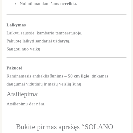
Nuimti maudant šuns
nereikia
.
Laikymas
Laikyti sausoje, kambario temperatūroje.
Pakuotę laikyti sandariai uždarytą.
Saugoti nuo vaikų.
Pakuotė
Raminamasis antkaklis šunims –
50 cm ilgio
, tinkamas
daugumai vidutinių ir mažų veislių šunų.
Atsiliepimai
Atsiliepimų dar nėra.
Būkite pirmas aprašęs “SOLANO