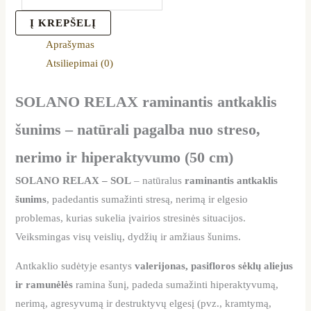
Į KREPŠELĮ
Aprašymas
Atsiliepimai (0)
SOLANO RELAX raminantis antkaklis
šunims – natūrali pagalba nuo streso,
nerimo ir hiperaktyvumo (50 cm)
SOLANO RELAX – SOL
– natūralus
raminantis antkaklis
šunims
, padedantis sumažinti stresą, nerimą ir elgesio
problemas, kurias sukelia įvairios stresinės situacijos.
Veiksmingas visų veislių, dydžių ir amžiaus šunims.
Antkaklio sudėtyje esantys
valerijonas, pasifloros sėklų aliejus
ir ramunėlės
ramina šunį, padeda sumažinti hiperaktyvumą,
nerimą, agresyvumą ir destruktyvų elgesį (pvz., kramtymą,