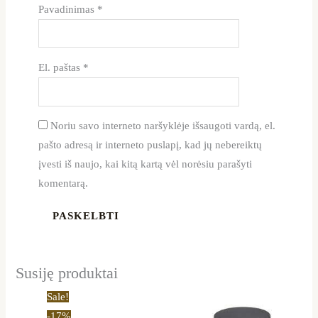
Pavadinimas
*
El. paštas
*
Noriu savo interneto naršyklėje išsaugoti vardą, el.
pašto adresą ir interneto puslapį, kad jų nebereiktų
įvesti iš naujo, kai kitą kartą vėl norėsiu parašyti
komentarą.
Susiję produktai
Price
This
Sale!
range:
product
-17%
8,50 €