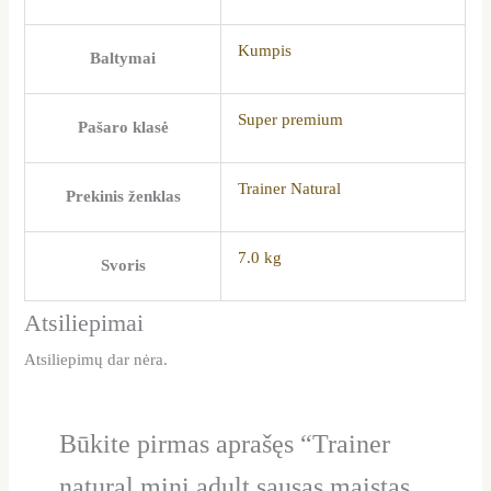
Kumpis
Baltymai
Super premium
Pašaro klasė
Trainer Natural
Prekinis ženklas
7.0 kg
Svoris
Atsiliepimai
Atsiliepimų dar nėra.
Būkite pirmas aprašęs “Trainer
natural mini adult sausas maistas