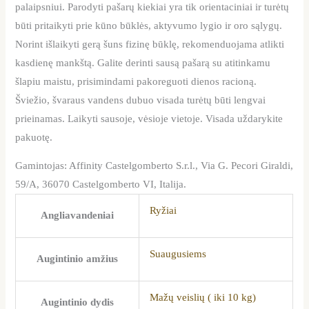
palaipsniui. Parodyti pašarų kiekiai yra tik orientaciniai ir turėtų
būti pritaikyti prie kūno būklės, aktyvumo lygio ir oro sąlygų.
Norint išlaikyti gerą šuns fizinę būklę, rekomenduojama atlikti
kasdienę mankštą. Galite derinti sausą pašarą su atitinkamu
šlapiu maistu, prisimindami pakoreguoti dienos racioną.
Šviežio, švaraus vandens dubuo visada turėtų būti lengvai
prieinamas. Laikyti sausoje, vėsioje vietoje. Visada uždarykite
pakuotę.
Gamintojas: Affinity Castelgomberto S.r.l., Via G. Pecori Giraldi,
59/A, 36070 Castelgomberto VI, Italija.
Ryžiai
Angliavandeniai
Suaugusiems
Augintinio amžius
Mažų veislių ( iki 10 kg)
Augintinio dydis