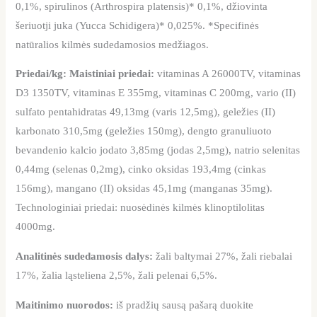
0,1%, spirulinos (Arthrospira platensis)* 0,1%, džiovinta
šeriuotji juka (Yucca Schidigera)* 0,025%. *Specifinės
natūralios kilmės sudedamosios medžiagos.
Priedai/kg: Maistiniai priedai:
vitaminas A 26000TV, vitaminas
D3 1350TV, vitaminas E 355mg, vitaminas C 200mg, vario (II)
sulfato pentahidratas 49,13mg (varis 12,5mg), geležies (II)
karbonato 310,5mg (geležies 150mg), dengto granuliuoto
bevandenio kalcio jodato 3,85mg (jodas 2,5mg), natrio selenitas
0,44mg (selenas 0,2mg), cinko oksidas 193,4mg (cinkas
156mg), mangano (II) oksidas 45,1mg (manganas 35mg).
Technologiniai priedai: nuosėdinės kilmės klinoptilolitas
4000mg.
Analitinės sudedamosis dalys:
žali baltymai 27%, žali riebalai
17%, žalia ląsteliena 2,5%, žali pelenai 6,5%.
Maitinimo nuorodos:
iš pradžių sausą pašarą duokite