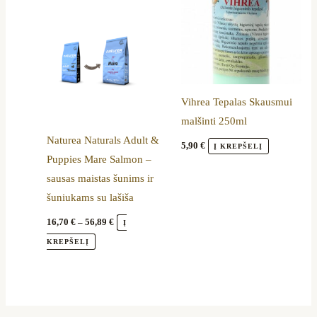
through
has
56,89 €
multiple
variants.
The
options
Vihrea Tepalas Skausmui
may
malšinti 250ml
be
Naturea Naturals Adult &
chosen
5,90
€
Į KREPŠELĮ
Puppies Mare Salmon –
on
sausas maistas šunims ir
the
šuniukams su lašiša
product
page
16,70
€
–
56,89
€
Į
KREPŠELĮ