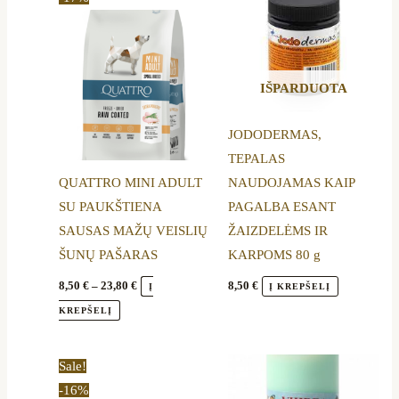
through
has
23,80 €
multiple
variants.
IŠPARDUOTA
The
options
JODODERMAS,
may
TEPALAS
be
QUATTRO MINI ADULT
NAUDOJAMAS KAIP
chosen
SU PAUKŠTIENA
PAGALBA ESANT
on
SAUSAS MAŽŲ VEISLIŲ
ŽAIZDELĖMS IR
the
ŠUNŲ PAŠARAS
KARPOMS 80 g
product
page
8,50
€
–
23,80
€
8,50
€
Į
Į KREPŠELĮ
KREPŠELĮ
Price
This
Sale!
range:
product
-16%
16,70 €