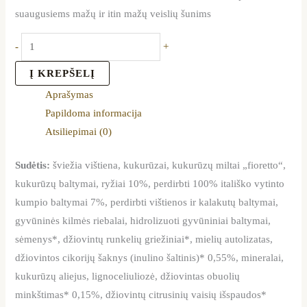
suaugusiems mažų ir itin mažų veislių šunims
-
+
Į KREPŠELĮ
Aprašymas
Papildoma informacija
Atsiliepimai (0)
Sudėtis:
šviežia vištiena, kukurūzai, kukurūzų miltai „fioretto“,
kukurūzų baltymai, ryžiai 10%, perdirbti 100% itališko vytinto
kumpio baltymai 7%, perdirbti vištienos ir kalakutų baltymai,
gyvūninės kilmės riebalai, hidrolizuoti gyvūniniai baltymai,
sėmenys*, džiovintų runkelių griežiniai*, mielių autolizatas,
džiovintos cikorijų šaknys (inulino šaltinis)* 0,55%, mineralai,
kukurūzų aliejus, lignoceliuliozė, džiovintas obuolių
minkštimas* 0,15%, džiovintų citrusinių vaisių išspaudos*