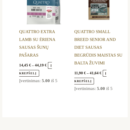
The
The
options
options
may
may
be
be
QUATTRO EXTRA
QUATTRO SMALL
chosen
chosen
LAMB SU ĖRIENA
BREED SENIOR AND
on
on
SAUSAS ŠUNŲ
DIET SAUSAS
the
the
PAŠARAS
BEGRŪDIS MAISTAS SU
product
product
BALTA ŽUVIMI
page
page
14,45
€
–
44,19
€
Į
11,90
€
–
41,64
€
KREPŠELĮ
Į
Įvertinimas:
5.00
iš 5
KREPŠELĮ
Įvertinimas:
5.00
iš 5