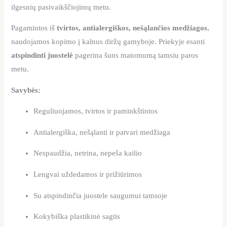
ilgesnių pasivaikščiojimų metu.
Pagamintos iš
tvirtos, antialergiškos, nešąlančios medžiagos
,
naudojamos kopimo į kalnus diržų gamyboje. Priekyje esanti
atspindinti juostelė
pagerina šuns matomumą tamsiu paros
metu.
Savybės:
Reguliuojamos, tvirtos ir paminkštintos
Antialergiška, nešąlanti ir patvari medžiaga
Nespaudžia, netrina, nepeša kailio
Lengvai uždedamos ir prižiūrimos
Su atspindinčia juostele saugumui tamsoje
Kokybiška plastikinė sagtis