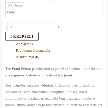
XXL Juoda
Išvalyti
-
+
Į KREPŠELĮ
Aprašymas
Papildoma informacija
Atsiliepimai (0)
Tre Ponti Primo paminkštintos petnešos šunims – komfortas
ir saugumas kiekvienam pasivaikščiojimui.
Šios petnešos sukurtos vidutinių ir didesnių veislių šunims,
siekiant užtikrinti maksimalų patogumą ir laisvę judėti.
Ergonomiškas dizainas nespaudžia šuns pažastų ar kaklo, o
paminkštintos dalys saugo nuo trynimo ir užtikrina komfortą net