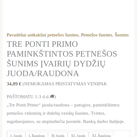
Pavadėliai antkakliai petnešos šunims
,
Petnešos šunims
,
Šunims
TRE PONTI PRIMO
PAMINKŠTINTOS PETNEŠOS
ŠUNIMS ĮVAIRIŲ DYDŽIŲ
JUODA/RAUDONA
34,89
€
(NEMOKAMAS PRISTATYMAS VENIPAK
PAŠTOMATU 1-3 d.d.🚚)
„Tre Ponti Primo“ juoda/raudona – patogios, paminkštintos
petnešos vidutinių ir didelių veislių šunims. Tvirtos,
reguliuojamos, su atspindinčia juostele. Rankų darbo Italijoje.
L Juoda
L Raudona
M Juoda
XL Juoda
XL Raudona