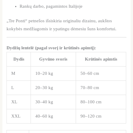
Rankų darbo, pagamintos Italijoje
„Tre Ponti“ petnešos išsiskiria originaliu dizainu, aukštos
kokybės medžiagomis ir ypatingu dėmesiu šuns komfortui.
Dydžių lentelė (pagal svorį ir krūtinės apimtį):
Dydis
Gyvūno svoris
Krūtinės apimtis
M
10–20 kg
50–60 cm
L
20–30 kg
70–80 cm
XL
30–40 kg
80–100 cm
XXL
40–60 kg
90–120 cm