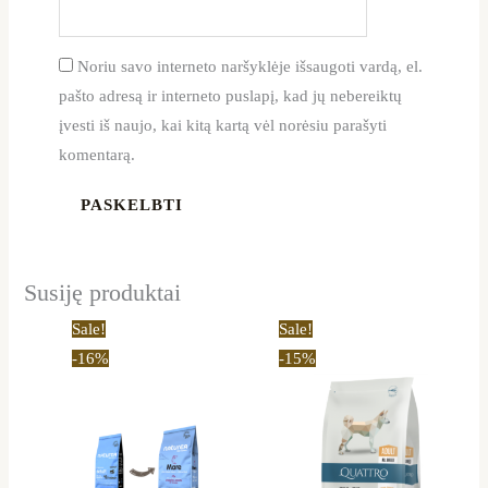
Noriu savo interneto naršyklėje išsaugoti vardą, el.
pašto adresą ir interneto puslapį, kad jų nebereiktų
įvesti iš naujo, kai kitą kartą vėl norėsiu parašyti
komentarą.
Susiję produktai
Price
Price
This
This
Sale!
Sale!
range:
range:
product
product
-16%
-15%
16,70 €
12,80 €
through
through
has
has
56,89 €
35,69 €
multiple
multiple
variants.
variants.
The
The