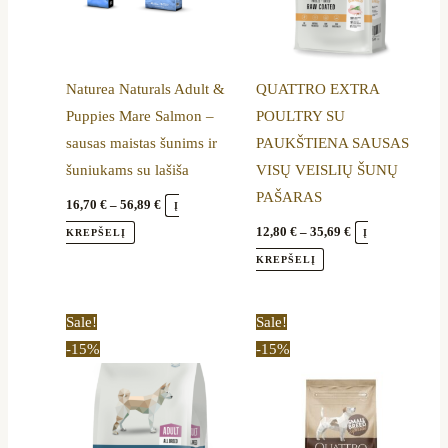
options
options
may
may
be
be
Naturea Naturals Adult &
QUATTRO EXTRA
chosen
chosen
Puppies Mare Salmon –
POULTRY SU
on
on
sausas maistas šunims ir
PAUKŠTIENA SAUSAS
the
the
šuniukams su lašiša
VISŲ VEISLIŲ ŠUNŲ
product
product
PAŠARAS
page
page
16,70
€
–
56,89
€
Į
12,80
€
–
35,69
€
KREPŠELĮ
Į
KREPŠELĮ
Price
Price
This
This
Sale!
Sale!
range:
range:
product
product
-15%
-15%
14,45 €
11,90 €
through
through
has
has
44,19 €
41,64 €
multiple
multiple
variants.
variants.