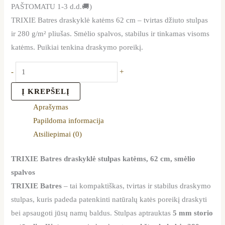
PAŠTOMATU 1-3 d.d.🚚)
TRIXIE Batres draskyklė katėms 62 cm – tvirtas džiuto stulpas
ir 280 g/m² pliušas. Smėlio spalvos, stabilus ir tinkamas visoms
katėms. Puikiai tenkina draskymo poreikį.
-
+
Į KREPŠELĮ
Aprašymas
Papildoma informacija
Atsiliepimai (0)
TRIXIE Batres draskyklė stulpas katėms, 62 cm, smėlio
spalvos
TRIXIE Batres
– tai kompaktiškas, tvirtas ir stabilus draskymo
stulpas, kuris padeda patenkinti natūralų katės poreikį draskyti
bei apsaugoti jūsų namų baldus. Stulpas aptrauktas
5 mm storio