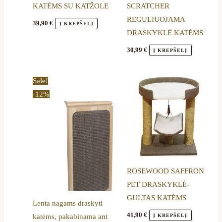
KATĖMS SU KATŽOLE
SCRATCHER
REGULIUOJAMA
39,90
€
Į KREPŠELĮ
DRASKYKLĖ KATĖMS
30,99
€
Į KREPŠELĮ
Original
Current
Sale!
price
price
-12%
was:
is:
65,00 €.
56,99 €.
ROSEWOOD SAFFRON
PET DRASKYKLĖ-
GULTAS KATĖMS
Lenta nagams draskyti
41,90
€
Į KREPŠELĮ
katėms, pakabinama ant