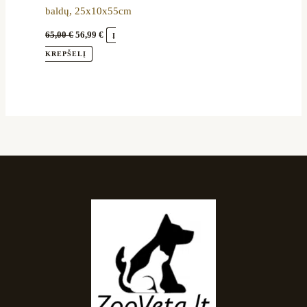
baldų, 25x10x55cm
65,00
€
56,99
€
Į
KREPŠELĮ