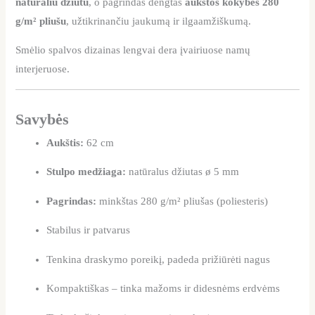
natūraliu džiutu
, o pagrindas dengtas
aukštos kokybės 280
g/m² pliušu
, užtikrinančiu jaukumą ir ilgaamžiškumą.
Smėlio spalvos dizainas lengvai dera įvairiuose namų
interjeruose.
Savybės
Aukštis:
62 cm
Stulpo medžiaga:
natūralus džiutas ø 5 mm
Pagrindas:
minkštas 280 g/m² pliušas (poliesteris)
Stabilus ir patvarus
Tenkina draskymo poreikį, padeda prižiūrėti nagus
Kompaktiškas – tinka mažoms ir didesnėms erdvėms