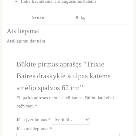
Tinka kačiukams ir suaugusioms katėms
Svoris
30 kg
Atsiliepimai
Atsiliepimų dar nėra.
Būkite pirmas aprašęs “Trixie
Batres draskyklė stulpas katėms
smėlio spalvos 62 cm”
El. pašto adresas nebus skelbiamas.
Būtini laukeliai
pažymėti
*
Jūsų įvertinimas
*
Jūsų atsiliepimas
*