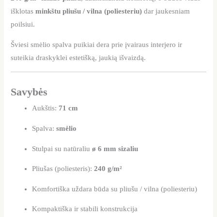
išklotas
minkštu pliušu / vilna (poliesteriu)
dar jaukesniam
poilsiui.
Šviesi smėlio spalva puikiai dera prie įvairaus interjero ir
suteikia draskyklei estetišką, jaukią išvaizdą.
Savybės
Aukštis:
71 cm
Spalva:
smėlio
Stulpai su natūraliu
ø 6 mm sizaliu
Pliušas (poliesteris):
240 g/m²
Komfortiška uždara būda su pliušu / vilna (poliesteriu)
Kompaktiška ir stabili konstrukcija