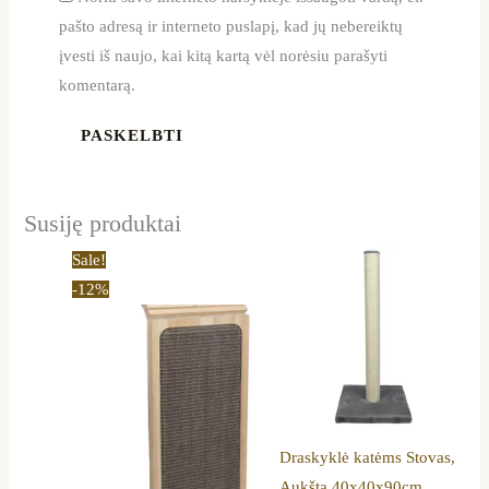
pašto adresą ir interneto puslapį, kad jų nebereiktų
įvesti iš naujo, kai kitą kartą vėl norėsiu parašyti
komentarą.
Susiję produktai
Original
Current
Sale!
price
price
-12%
was:
is:
65,00 €.
56,99 €.
Draskyklė katėms Stovas,
Aukšta 40x40x90cm