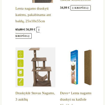
34,99
€
Į KREPŠELĮ
Lenta nagams draskyti
katėms, pakabinama ant
baldų, 25x10x55cm
65,00
€
56,99
€
Į
KREPŠELĮ
Draskyklė Stovas Nagams,
Duvo+ Lenta nagams
3 aukštų
draskyt su katžole