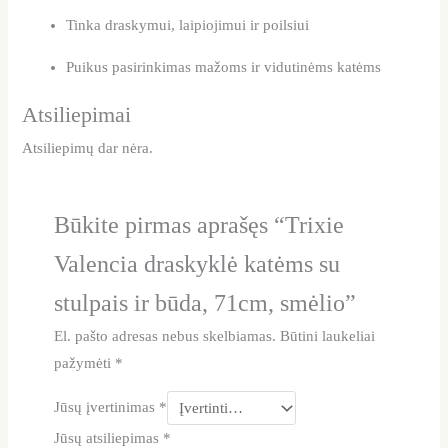
Tinka draskymui, laipiojimui ir poilsiui
Puikus pasirinkimas mažoms ir vidutinėms katėms
Atsiliepimai
Atsiliepimų dar nėra.
Būkite pirmas aprašęs “Trixie
Valencia draskyklė katėms su
stulpais ir būda, 71cm, smėlio”
El. pašto adresas nebus skelbiamas.
Būtini laukeliai
pažymėti
*
Jūsų įvertinimas
*
Jūsų atsiliepimas
*