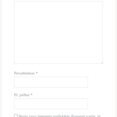
Pavadinimas
*
El. paštas
*
Noriu savo interneto naršyklėje išsaugoti vardą, el.