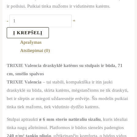
ir poilsiui. Puikiai tinka mažoms ir vidutinėms katėms.
-
+
Į KREPŠELĮ
Aprašymas
Atsiliepimai (0)
TRIXIE Valencia draskyklė katėms su stulpais ir būda, 71
cm, smėlio spalvos
TRIXIE Valencia
– tai stabili, kompaktiška ir itin jauki
draskyklė su būda, skirta katėms, mėgstančioms ne tik draskyti,
bet ir slėptis ar miegoti uždaresnėje erdvėje. Šis modelis puikiai
tinka tiek mažoms, tiek vidutinio dydžio katėms.
Stulpai aptraukti
ø 6 mm storio natūraliu sizaliu
, kuris idealiai
tinka nagų aštrinimui. Platformos ir būdos sienelės padengtos
240 g/m² tankio pliušu
, užtikrinančiu komfortą, o būdos vidus