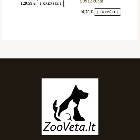
50x13x6cm
129,59
€
Į KREPŠELĮ
10,79
€
Į KREPŠELĮ