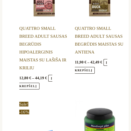
options
options
may
may
be
be
QUATTRO SMALL
QUATTRO SMALL
chosen
chosen
BREED ADULT SAUSAS
BREED ADULT SAUSAS
on
on
BEGRŪDIS
BEGRŪDIS MAISTAS SU
the
the
HIPOALERGINIS
ANTIENA
product
product
MAISTAS SU LAŠIŠA IR
page
page
11,90
€
–
42,49
€
Į
KRILIU
KREPŠELĮ
12,80
€
–
44,19
€
Į
KREPŠELĮ
Price
This
Sale!
range:
product
-16%
16,70 €
through
has
56,89 €
multiple