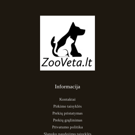
Informacija
Kontaktai
Pirkimo taisyklės
Prekių pristatymas
Prekių grąžinimas
Privatumo politika
Slapukų naudojimo taisyklės