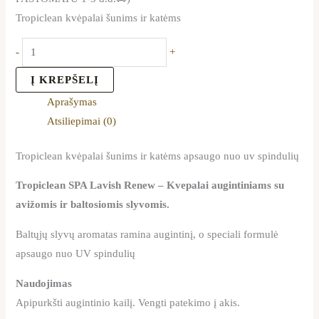
Tropiclean kvėpalai šunims ir katėms
-
+
Į KREPŠELĮ
Aprašymas
Atsiliepimai (0)
Tropiclean kvėpalai šunims ir katėms apsaugo nuo uv spindulių
Tropiclean SPA Lavish Renew –
Kvepalai augintiniams su
avižomis ir baltosiomis slyvomis.
Baltųjų slyvų aromatas ramina augintinį, o speciali formulė
apsaugo nuo UV spindulių
Naudojimas
Apipurkšti augintinio kailį. Vengti patekimo į akis.