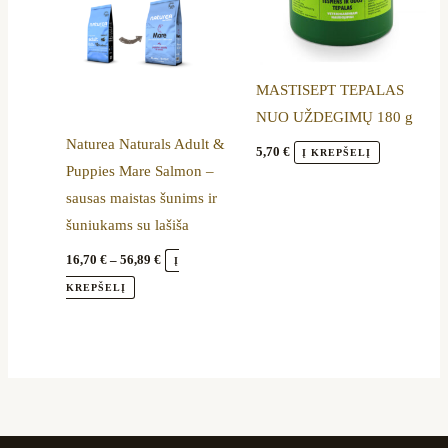
variants.
The
options
MASTISEPT TEPALAS
may
NUO UŽDEGIMŲ 180 g
be
Naturea Naturals Adult &
chosen
5,70
€
Į KREPŠELĮ
Puppies Mare Salmon –
on
sausas maistas šunims ir
the
šuniukams su lašiša
product
page
16,70
€
–
56,89
€
Į
KREPŠELĮ