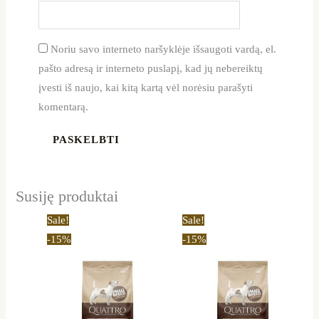
Noriu savo interneto naršyklėje išsaugoti vardą, el.
pašto adresą ir interneto puslapį, kad jų nebereiktų
įvesti iš naujo, kai kitą kartą vėl norėsiu parašyti
komentarą.
Susiję produktai
Price
Price
This
This
Sale!
Sale!
range:
range:
product
product
-15%
-15%
12,80 €
11,90 €
through
through
has
has
44,19 €
42,49 €
multiple
multiple
variants.
variants.
The
The