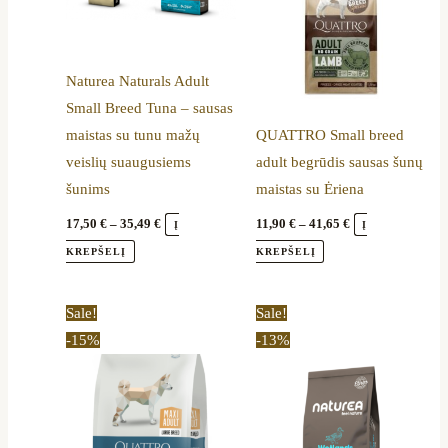
variants.
variants.
The
The
options
options
Naturea Naturals Adult
may
may
Small Breed Tuna – sausas
be
be
maistas su tunu mažų
QUATTRO Small breed
chosen
chosen
veislių suaugusiems
adult begrūdis sausas šunų
on
on
šunims
maistas su Ėriena
the
the
product
product
17,50
€
–
35,49
€
11,90
€
–
41,65
€
Į
Į
page
page
KREPŠELĮ
KREPŠELĮ
Price
Original
Current
This
Sale!
Sale!
range:
price
price
product
-15%
-13%
11,05 €
was:
is:
through
86,00 €.
74,69 €.
has
33,99 €
multiple
variants.
The