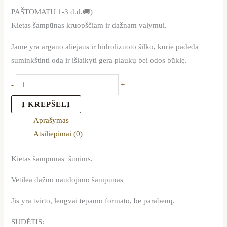
PAŠTOMATU 1-3 d.d.🚚)
Kietas šampūnas kruopščiam ir dažnam valymui.
Jame yra argano aliejaus ir hidrolizuoto šilko, kurie padeda
suminkštinti odą ir išlaikyti gerą plaukų bei odos būklę.
-
+
Į KREPŠELĮ
Aprašymas
Atsiliepimai (0)
Kietas šampūnas šunims.
Vetilea dažno naudojimo šampūnas
Jis yra tvirto, lengvai tepamo formato, be parabenų.
SUDĖTIS: