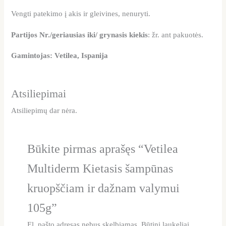
Vengti patekimo į akis ir gleivines, nenuryti.
Partijos Nr./geriausias iki/ grynasis kiekis
: žr. ant pakuotės.
Gamintojas: Vetilea, Ispanija
Atsiliepimai
Atsiliepimų dar nėra.
Būkite pirmas aprašęs “Vetilea
Multiderm Kietasis šampūnas
kruopščiam ir dažnam valymui
105g”
El. pašto adresas nebus skelbiamas.
Būtini laukeliai