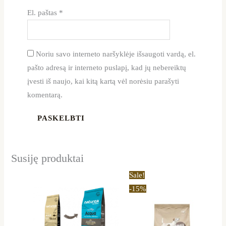
El. paštas
*
Noriu savo interneto naršyklėje išsaugoti vardą, el.
pašto adresą ir interneto puslapį, kad jų nebereiktų
įvesti iš naujo, kai kitą kartą vėl norėsiu parašyti
komentarą.
Susiję produktai
Price
Price
This
This
Sale!
range:
range:
product
product
-15%
17,50 €
11,90 €
through
through
has
has
35,49 €
41,65 €
multiple
multiple