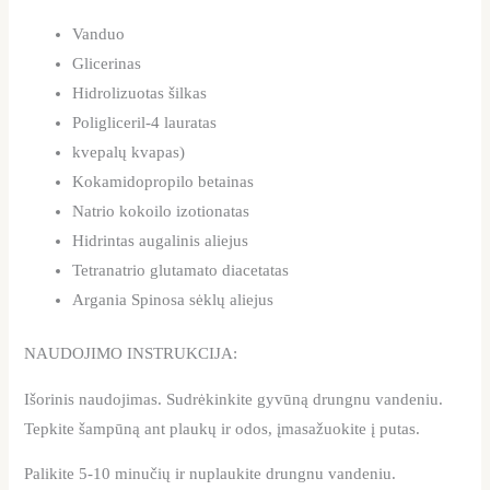
Vanduo
Glicerinas
Hidrolizuotas šilkas
Poligliceril-4 lauratas
kvepalų kvapas)
Kokamidopropilo betainas
Natrio kokoilo izotionatas
Hidrintas augalinis aliejus
Tetranatrio glutamato diacetatas
Argania Spinosa sėklų aliejus
NAUDOJIMO INSTRUKCIJA:
Išorinis naudojimas. Sudrėkinkite gyvūną drungnu vandeniu.
Tepkite šampūną ant plaukų ir odos, įmasažuokite į putas.
Palikite 5-10 minučių ir nuplaukite drungnu vandeniu.