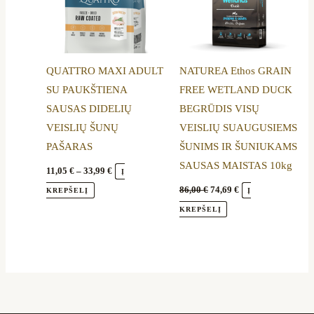
options
may
be
QUATTRO MAXI ADULT
NATUREA Ethos GRAIN
chosen
SU PAUKŠTIENA
FREE WETLAND DUCK
on
SAUSAS DIDELIŲ
BEGRŪDIS VISŲ
the
VEISLIŲ ŠUNŲ
VEISLIŲ SUAUGUSIEMS
product
PAŠARAS
ŠUNIMS IR ŠUNIUKAMS
page
SAUSAS MAISTAS 10kg
11,05
€
–
33,99
€
Į
86,00
€
74,69
€
KREPŠELĮ
Į
KREPŠELĮ