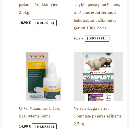
pašaras jūrų kiaulytėms
salyklo pasta graužikams,
2,5kg
triušiams esant šėrimosi
laikotarpiui virškinimui
16,90
€
Į KREPŠELĮ
gerinti 100g 2 vnt
9,39
€
Į KREPŠELĮ
C-Vit Vitaminas C Jūrų
Versele-Laga Ferret
Kiaulytėms 50ml
Complete pašaras šeškams
2,5kg
14,90
€
Į KREPŠELĮ