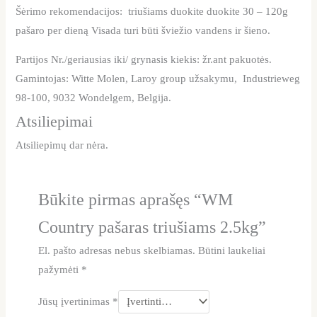
Šėrimo rekomendacijos: triušiams duokite duokite 30 – 120g
pašaro per dieną Visada turi būti šviežio vandens ir šieno.
Partijos Nr./geriausias iki/ grynasis kiekis: žr.ant pakuotės.
Gamintojas: Witte Molen, Laroy group užsakymu, Industrieweg
98-100, 9032 Wondelgem, Belgija.
Atsiliepimai
Atsiliepimų dar nėra.
Būkite pirmas aprašęs “WM
Country pašaras triušiams 2.5kg”
El. pašto adresas nebus skelbiamas.
Būtini laukeliai
pažymėti
*
Jūsų įvertinimas
*