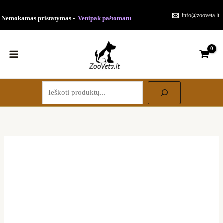
Paieška
Pereiti
info@zooveta.lt
Nemokamas pristatymas -
Venipak paštomatu
prie
turinio