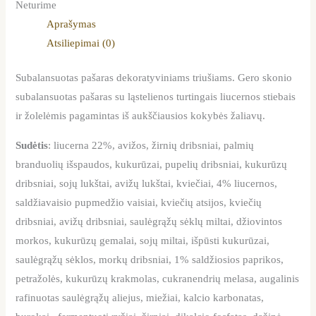
Neturime
Aprašymas
Atsiliepimai (0)
Subalansuotas pašaras dekoratyviniams triušiams. Gero skonio
subalansuotas pašaras su ląstelienos turtingais liucernos stiebais
ir žolelėmis pagamintas iš aukščiausios kokybės žaliavų.
Sudėtis
: liucerna 22%, avižos, žirnių dribsniai, palmių
branduolių išspaudos, kukurūzai, pupelių dribsniai, kukurūzų
dribsniai, sojų lukštai, avižų lukštai, kviečiai, 4% liucernos,
saldžiavaisio pupmedžio vaisiai, kviečių atsijos, kviečių
dribsniai, avižų dribsniai, saulėgrąžų sėklų miltai, džiovintos
morkos, kukurūzų gemalai, sojų miltai, išpūsti kukurūzai,
saulėgrąžų sėklos, morkų dribsniai, 1% saldžiosios paprikos,
petražolės, kukurūzų krakmolas, cukranendrių melasa, augalinis
rafinuotas saulėgrąžų aliejus, miežiai, kalcio karbonatas,