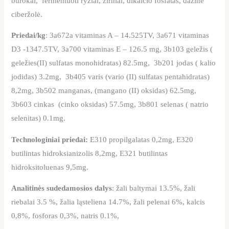
burokai, fermentuoti ryžiai, žirniai, dikalcio fosfatas, dažinė
ciberžolė.
Priedai/kg
: 3a672a vitaminas A – 14.525TV, 3a671 vitaminas
D3 -1347.5TV, 3a700 vitaminas E – 126.5 mg, 3b103 geležis (
geležies(II) sulfatas monohidratas) 82.5mg, 3b201 jodas ( kalio
jodidas) 3.2mg, 3b405 varis (vario (II) sulfatas pentahidratas)
8,2mg, 3b502 manganas, (mangano (II) oksidas) 62.5mg,
3b603 cinkas (cinko oksidas) 57.5mg, 3b801 selenas ( natrio
selenitas) 0.1mg.
Technologiniai priedai:
E310 propilgalatas 0,2mg, E320
butilintas hidroksianizolis 8,2mg, E321 butilintas
hidroksitoluenas 9,5mg.
Analitinės sudedamosios dalys
: žali baltymai 13.5%, žali
riebalai 3.5 %, žalia ląsteliena 14.7%, žali pelenai 6%, kalcis
0,8%, fosforas 0,3%, natris 0.1%,