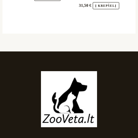
31,50
€
Į KREPŠELĮ