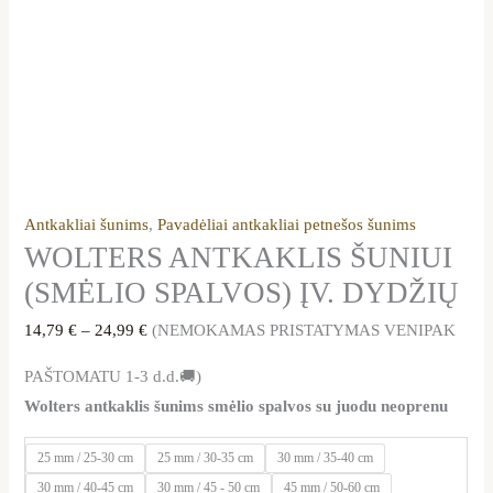
Antkakliai šunims
,
Pavadėliai antkakliai petnešos šunims
WOLTERS ANTKAKLIS ŠUNIUI
(SMĖLIO SPALVOS) ĮV. DYDŽIŲ
14,79
€
–
24,99
€
(NEMOKAMAS PRISTATYMAS VENIPAK
PAŠTOMATU 1-3 d.d.🚚)
Wolters antkaklis šunims smėlio spalvos su juodu neoprenu
25 mm / 25-30 cm
25 mm / 30-35 cm
30 mm / 35-40 cm
30 mm / 40-45 cm
30 mm / 45 - 50 cm
45 mm / 50-60 cm