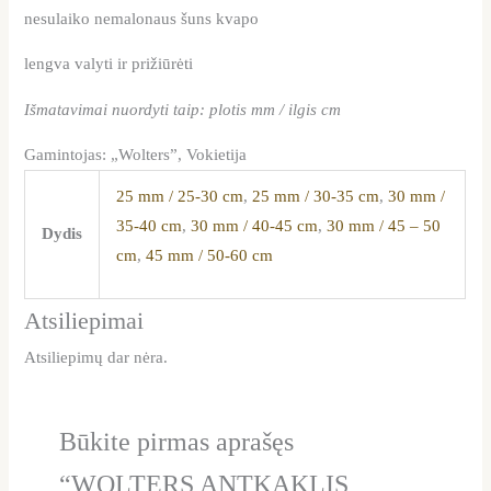
nesulaiko nemalonaus šuns kvapo
lengva valyti ir prižiūrėti
Išmatavimai nuordyti taip: plotis mm / ilgis cm
Gamintojas: „Wolters”, Vokietija
25 mm / 25-30 cm
,
25 mm / 30-35 cm
,
30 mm /
35-40 cm
,
30 mm / 40-45 cm
,
30 mm / 45 – 50
Dydis
cm
,
45 mm / 50-60 cm
Atsiliepimai
Atsiliepimų dar nėra.
Būkite pirmas aprašęs
“WOLTERS ANTKAKLIS