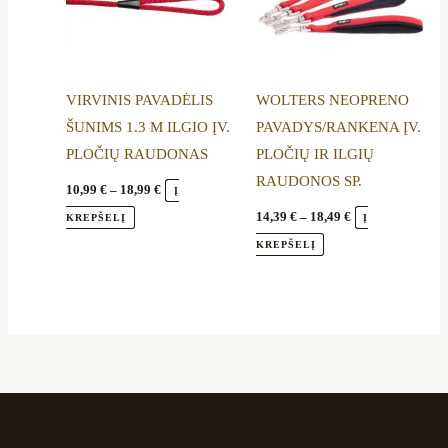
variants.
variants.
The
The
options
options
VIRVINIS PAVADĖLIS
WOLTERS NEOPRENO
may
may
ŠUNIMS 1.3 M ILGIO ĮV.
PAVADYS/RANKENA ĮV.
be
be
PLOČIŲ RAUDONAS
PLOČIŲ IR ILGIŲ
chosen
chosen
RAUDONOS SP.
on
on
10,99
€
–
18,99
€
Į
the
the
14,39
€
–
18,49
€
KREPŠELĮ
Į
product
product
KREPŠELĮ
page
page