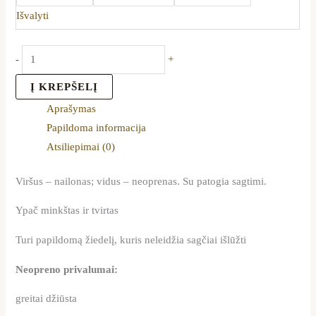
Išvalyti
-
+
Į KREPŠELĮ
Aprašymas
Papildoma informacija
Atsiliepimai (0)
Viršus – nailonas; vidus – neoprenas. Su patogia sagtimi.
Ypač minkštas ir tvirtas
Turi papildomą žiedelį, kuris neleidžia sagčiai išlūžti
Neopreno privalumai:
greitai džiūsta