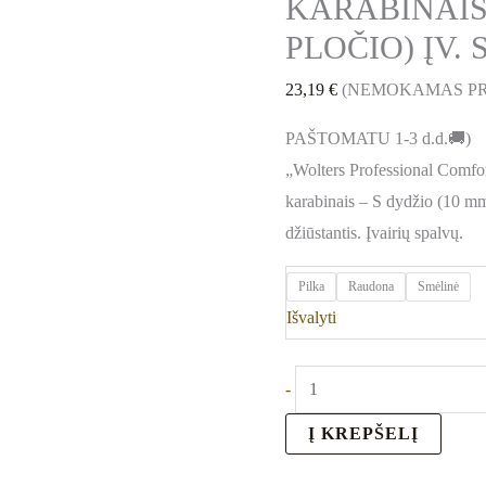
KARABINAIS
PLOČIO) ĮV.
23,19
€
(NEMOKAMAS PR
PAŠTOMATU 1-3 d.d.🚚)
„Wolters Professional Comfo
karabinais – S dydžio (10 mm 
džiūstantis. Įvairių spalvų.
Pilka
Raudona
Smėlinė
Išvalyti
-
Į KREPŠELĮ