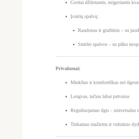
Greitai džiūstantis, neįgeriantis kv
Įvairių spalvų:
Raudonas ir grafitinis – su ju
Smėlio spalvos – su pilku neo
Privalumai:
Minkštas ir komfortiškas net ilges
Lengvas, tačiau labai patvarus
Reguliuojamas ilgis – universalus
Tinkamas mažiems ir vidutinio dyd