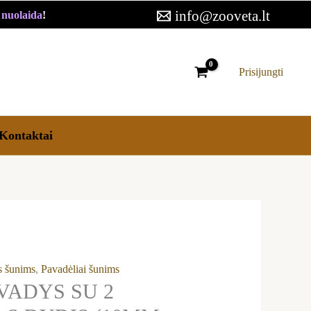
info@zooveta.lt
€ nuolaida
!
Prisijungti
Kontaktai
os šunims
,
Pavadėliai šunims
VADYS SU 2