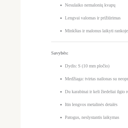
Nesulaiko nemalonių kvapų
Lengvai valomas ir prižiūrimas
Minkštas ir malonus laikyti rankoje
Savybės:
Dydis: S (10 mm pločio)
Medžiaga: tvirtas nailonas su neop
Du karabinai ir keli žiedeliai ilgio 
Itin lengvos metalinės detalės
Patogus, neslystantis laikymas