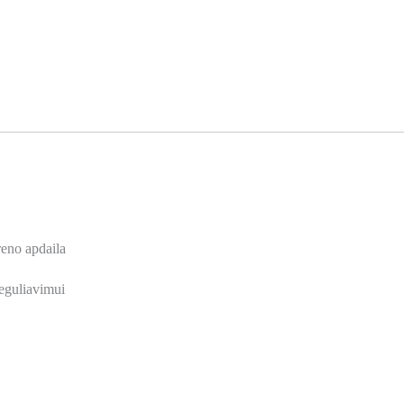
reno apdaila
reguliavimui