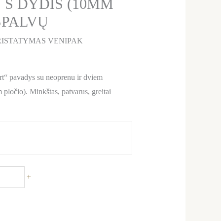
 S DYDIS (10MM
 SPALVŲ
ISTATYMAS VENIPAK
rt“ pavadys su neoprenu ir dviem
pločio). Minkštas, patvarus, greitai
+