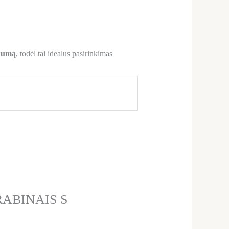
škumą
, todėl tai idealus pasirinkimas
RABINAIS S