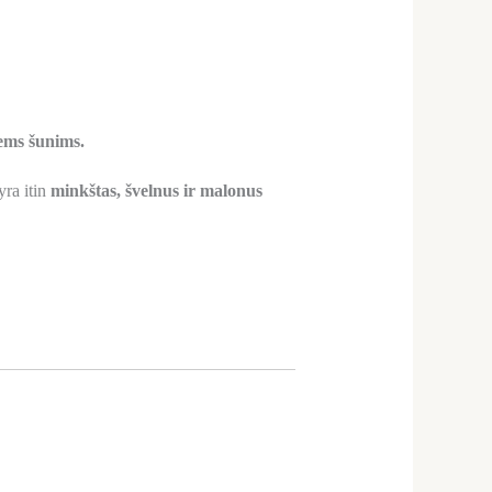
iems šunims.
 yra itin
minkštas, švelnus ir malonus