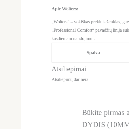
Apie Wolters:
„Wolters“ – vokiškas prekinis ženklas, ga
„Professional Comfort“ pavadžių linija suk
kasdieniam naudojimui.
Spalva
Atsiliepimai
Atsiliepimų dar nėra.
Būkite pirma
DYDIS (10MM