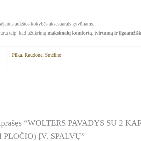
rsėjantis aukštos kokybės aksesuarais gyvūnams.
urta taip, kad užtikrintų
maksimalų komfortą, tvirtumą ir ilgaamži
Pilka
,
Raudona
,
Smėlinė
s aprašęs “WOLTERS PAVADYS SU 2 KA
 PLOČIO) ĮV. SPALVŲ”