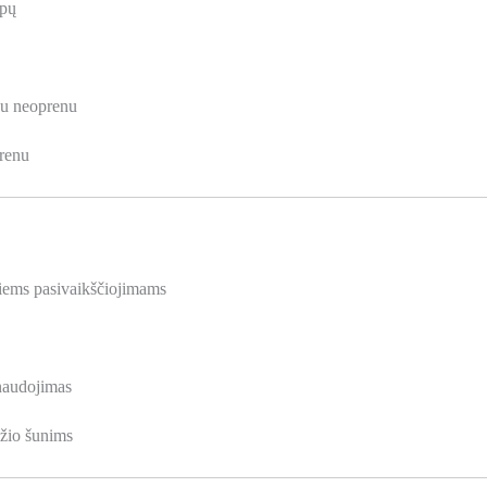
apų
odu neoprenu
prenu
niems pasivaikščiojimams
 naudojimas
žio šunims