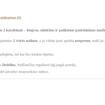
tsiliepimai (0)
u 2 karabinais – lengvas, minkštas ir patikimas pasirinkimas maž
amintas iš
tvirto nailono
, o jo vidinė pusė apsiūta
neoprenu
, todėl jis
degimų, net kai šuo traukia stipriau.
is
žiedelius
, leidžiančius reguliuoti ilgį pagal poreikį.
odėl pavadys neapsunkina rankos.