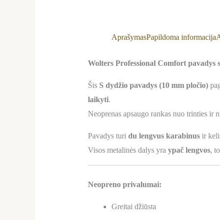
Aprašymas
Papildoma informacija
A
Wolters Professional Comfort pavadys s
Šis
S dydžio pavadys (10 mm pločio)
pag
laikyti
.
Neoprenas apsaugo rankas nuo trinties ir nu
Pavadys turi
du lengvus karabinus
ir kel
Visos metalinės dalys yra
ypač lengvos
, t
Neopreno privalumai:
Greitai džiūsta