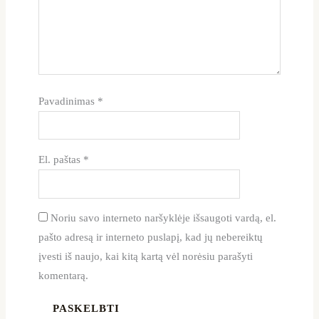
Pavadinimas
*
El. paštas
*
Noriu savo interneto naršyklėje išsaugoti vardą, el.
pašto adresą ir interneto puslapį, kad jų nebereiktų
įvesti iš naujo, kai kitą kartą vėl norėsiu parašyti
komentarą.