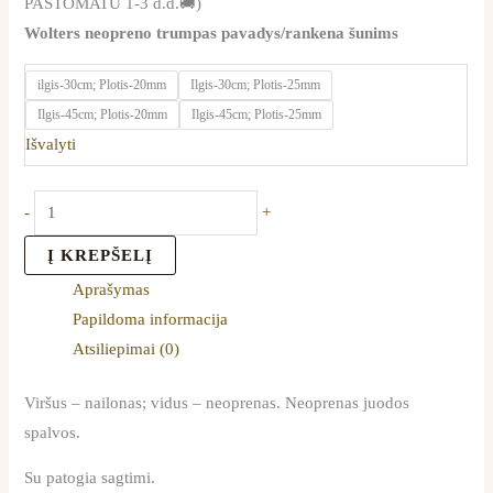
PAŠTOMATU 1-3 d.d.🚚)
Wolters neopreno trumpas pavadys/rankena šunims
ilgis-30cm; Plotis-20mm
Ilgis-30cm; Plotis-25mm
Ilgis-45cm; Plotis-20mm
Ilgis-45cm; Plotis-25mm
Išvalyti
-
+
Į KREPŠELĮ
Aprašymas
Papildoma informacija
Atsiliepimai (0)
Viršus – nailonas; vidus – neoprenas. Neoprenas juodos
spalvos.
Su patogia sagtimi.