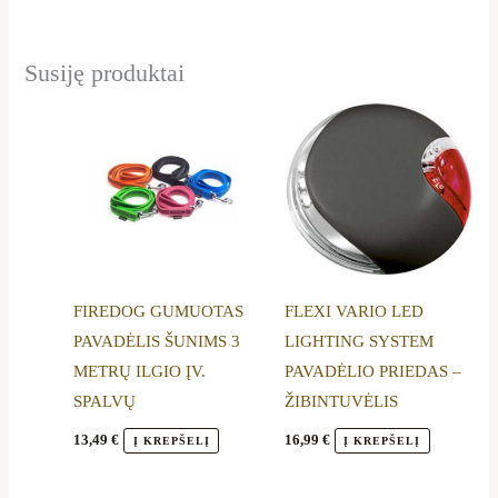
Susiję produktai
This
product
has
multiple
variants.
The
options
FIREDOG GUMUOTAS
FLEXI VARIO LED
may
PAVADĖLIS ŠUNIMS 3
LIGHTING SYSTEM
be
METRŲ ILGIO ĮV.
PAVADĖLIO PRIEDAS –
chosen
SPALVŲ
ŽIBINTUVĖLIS
on
the
13,49
€
16,99
€
Į KREPŠELĮ
Į KREPŠELĮ
product