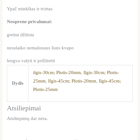
Ypač minkštas ir tvirtas
Neopreno privalumai:
greitai džiūsta
nesulaiko nemalonaus šuns kvapo
lengva valyti ir prižiūrėti
ilgis-30cm; Plotis-20mm
,
Ilgis-30cm; Plotis-
25mm
,
Ilgis-45cm; Plotis-20mm
,
Ilgis-45cm;
Dydis
Plotis-25mm
Atsiliepimai
Atsiliepimų dar nėra.