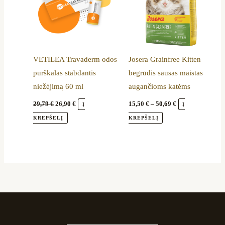
The
options
may
be
VETILEA Travaderm odos
Josera Grainfree Kitten
chosen
purškalas stabdantis
begrūdis sausas maistas
on
niežėjimą 60 ml
augančioms katėms
the
product
29,79
€
26,90
€
15,50
€
–
50,69
€
Į
Į
page
KREPŠELĮ
KREPŠELĮ