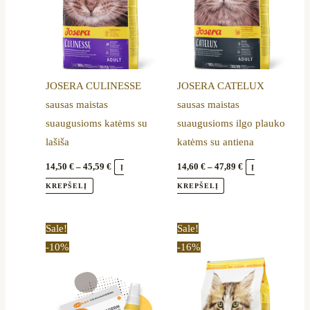
The
The
options
options
may
may
be
be
JOSERA CULINESSE
JOSERA CATELUX
chosen
chosen
sausas maistas
sausas maistas
on
on
suaugusioms katėms su
suaugusioms ilgo plauko
the
the
lašiša
katėms su antiena
product
product
page
page
14,50
€
–
45,59
€
14,60
€
–
47,89
€
Į
Į
KREPŠELĮ
KREPŠELĮ
Original
Current
Price
This
Sale!
Sale!
price
price
range:
product
-10%
-16%
was:
is:
15,50 €
29,79 €.
26,90 €.
through
has
50,69 €
multiple
variants.