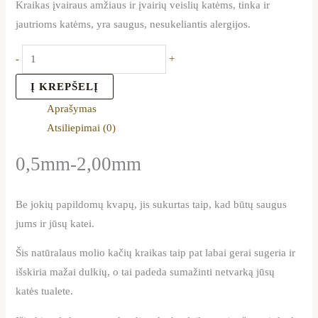
Kraikas įvairaus amžiaus ir įvairių veislių katėms, tinka ir
jautrioms katėms, yra saugus, nesukeliantis alergijos.
-
+
Į KREPŠELĮ
Aprašymas
Atsiliepimai (0)
0,5mm-2,00mm
Be jokių papildomų kvapų, jis sukurtas taip, kad būtų saugus
jums ir jūsų katei.
Šis natūralaus molio kačių kraikas taip pat labai gerai sugeria ir
išskiria mažai dulkių, o tai padeda sumažinti netvarką jūsų
katės tualete.