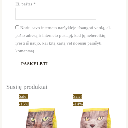
El. paštas
*
Noriu savo interneto naršyklėje išsaugoti vardą, el.
pašto adresą ir interneto puslapį, kad jų nebereiktų
įvesti iš naujo, kai kitą kartą vėl norėsiu parašyti
komentarą.
Susiję produktai
Price
Price
This
This
Sale!
Sale!
range:
range:
product
product
-15%
-14%
14,50 €
14,60 €
through
through
has
has
45,59 €
47,89 €
multiple
multiple
variants.
variants.