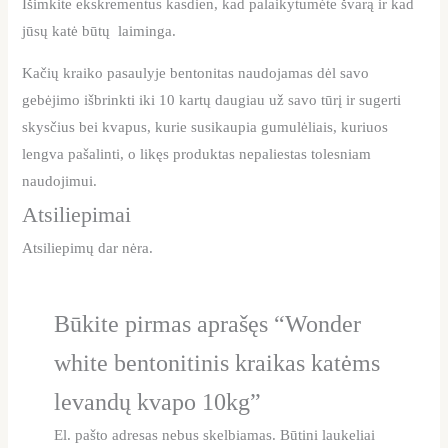
Išimkite ekskrementus kasdien, kad palaikytumėte švarą ir kad
jūsų katė būtų laiminga.
Kačių kraiko pasaulyje bentonitas naudojamas dėl savo
gebėjimo išbrinkti iki 10 kartų daugiau už savo tūrį ir sugerti
skysčius bei kvapus, kurie susikaupia gumulėliais, kuriuos
lengva pašalinti, o likęs produktas nepaliestas tolesniam
naudojimui.
Atsiliepimai
Atsiliepimų dar nėra.
Būkite pirmas aprašęs “Wonder
white bentonitinis kraikas katėms
levandų kvapo 10kg”
El. pašto adresas nebus skelbiamas.
Būtini laukeliai