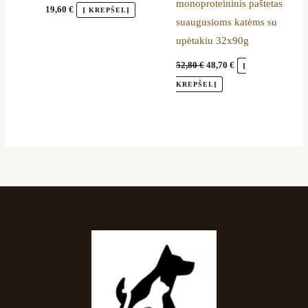
monoproteininis paštetas
19,60
€
Į KREPŠELĮ
suaugusioms katėms su
upėtakiu 32x90g
52,80
€
48,70
€
Į
KREPŠELĮ