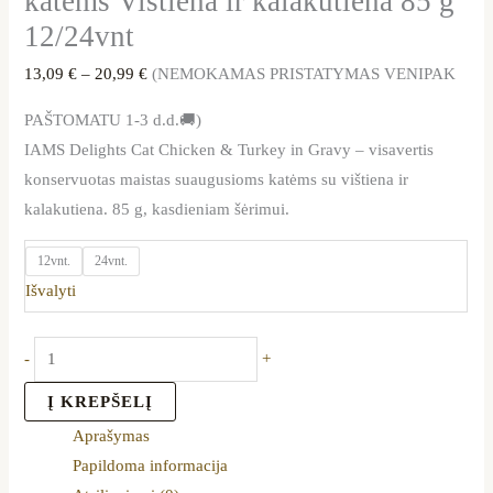
katėms Vištiena ir kalakutiena 85 g
12/24vnt
13,09
€
–
20,99
€
(NEMOKAMAS PRISTATYMAS VENIPAK
PAŠTOMATU 1-3 d.d.🚚)
IAMS Delights Cat Chicken & Turkey in Gravy – visavertis
konservuotas maistas suaugusioms katėms su vištiena ir
kalakutiena. 85 g, kasdieniam šėrimui.
12vnt.
24vnt.
Išvalyti
-
+
Į KREPŠELĮ
Aprašymas
Papildoma informacija