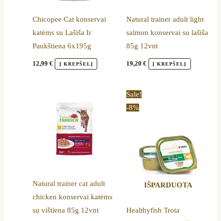
Chicopee Cat konservai
Natural trainer adult light
katėms su Lašiša Ir
salmon konservai su lašiša
Paukštiena 6x195g
85g 12vnt
12,99
€
19,20
€
Į KREPŠELĮ
Į KREPŠELĮ
Original
Current
Sale!
price
price
-8%
was:
is:
52,80 €.
48,70 €.
Natural trainer cat adult
IŠPARDUOTA
chicken konservai katėms
su vištiena 85g 12vnt
Healthyfish Trota