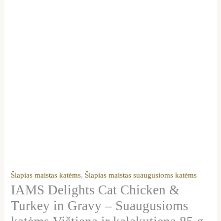
g
12/24vnt
Šlapias maistas katėms
,
Šlapias maistas suaugusioms katėms
IAMS Delights Cat Chicken &
Turkey in Gravy – Suaugusioms