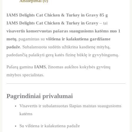
Atsiliepimai (0)
IAMS Delights Cat Chicken & Turkey in Gravy 85 g
IAMS Delights Cat Chicken & Turkey in Gravy
– tai
visavertis konservuotas pašaras suaugusioms katėms nuo 1
metų
, pagamintas su
vištiena ir kalakutiena gardžiame
padaže
. Subalansuota sudėtis užtikrina kasdienę mitybą,
padedančią palaikyti gerą katės fizinę būklę ir gyvybingumą.
Pašarą gamina
IAMS
, žinomas aukštos kokybės gyvūnų
mitybos specialistas.
Pagrindiniai privalumai
Visavertis ir subalansuotas šlapias maistas suaugusioms
katėms
Su vištiena ir kalakutiena padaže