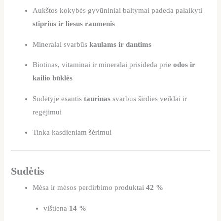
Aukštos kokybės gyvūniniai baltymai padeda palaikyti
stiprius ir liesus raumenis
Mineralai svarbūs
kaulams ir dantims
Biotinas, vitaminai ir mineralai prisideda prie
odos ir
kailio būklės
Sudėtyje esantis
taurinas
svarbus širdies veiklai ir
regėjimui
Tinka kasdieniam šėrimui
Sudėtis
Mėsa ir mėsos perdirbimo produktai
42 %
vištiena
14 %