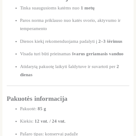
Tinka suaugusioms katėms nuo
1 metų
Paros norma priklauso nuo katės svorio, aktyvumo ir
temperamento
Dienos kiekį rekomenduojama padalyti į
2–3 šėrimus
Visada turi būti prieinamas
švarus geriamasis vanduo
Atidarytą pakuotę laikyti šaldytuve ir suvartoti per
2
dienas
Pakuotės informacija
Pakuotė:
85 g
Kiekis:
12 vnt. / 24 vnt.
Pašaro tipas: konservai padaže