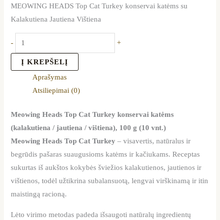
MEOWING HEADS Top Cat Turkey konservai katėms su
Kalakutiena Jautiena Vištiena
-
+
Į KREPŠELĮ
Aprašymas
Atsiliepimai (0)
Meowing Heads Top Cat Turkey konservai katėms
(kalakutiena / jautiena / vištiena), 100 g (10 vnt.)
Meowing Heads Top Cat Turkey
– visavertis, natūralus ir
begrūdis pašaras suaugusioms katėms ir kačiukams. Receptas
sukurtas iš aukštos kokybės šviežios kalakutienos, jautienos ir
vištienos, todėl užtikrina subalansuotą, lengvai virškinamą ir itin
maistingą racioną.
Lėto virimo metodas padeda išsaugoti natūralų ingredientų