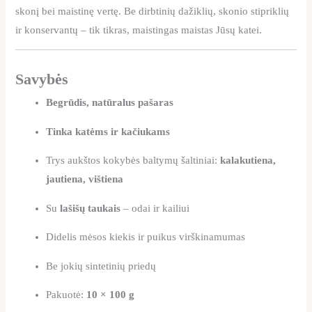
skonį bei maistinę vertę. Be dirbtinių dažiklių, skonio stipriklių
ir konservantų – tik tikras, maistingas maistas Jūsų katei.
Savybės
Begrūdis, natūralus pašaras
Tinka katėms ir kačiukams
Trys aukštos kokybės baltymų šaltiniai:
kalakutiena,
jautiena, vištiena
Su
lašišų taukais
– odai ir kailiui
Didelis mėsos kiekis ir puikus virškinamumas
Be jokių sintetinių priedų
Pakuotė:
10 × 100 g