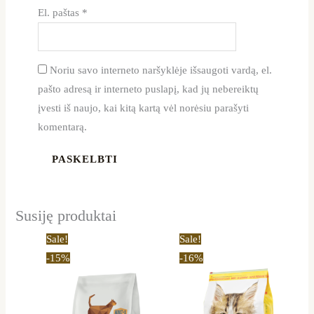
El. paštas
*
Noriu savo interneto naršyklėje išsaugoti vardą, el.
pašto adresą ir interneto puslapį, kad jų nebereiktų
įvesti iš naujo, kai kitą kartą vėl norėsiu parašyti
komentarą.
Susiję produktai
Price
Price
This
This
Sale!
Sale!
range:
range:
product
product
-15%
-16%
11,99 €
15,50 €
through
through
has
has
32,29 €
50,69 €
multiple
multiple
variants.
variants.