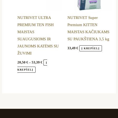
The
options
NUTRIVET ULTRA
NUTRIVET Super
may
PREMIUM TEN FISH
Premium KITTEN
be
MAISTAS
MAISTAS KAČIUKAMS
chosen
SUAUGUSIOMS IR
SU PAUKŠTIENA 3,5 kg
on
JAUNOMS KATĖMS SU
the
33,49
€
Į KREPŠELĮ
ŽUVIMI
product
page
20,50
€
–
53,39
€
Į
KREPŠELĮ