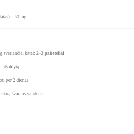
tatas) – 50 mg
sveriančiai katei:
2–3 paketėliai
a atšaldytą
oti per 2 dienas
šviežio, švaraus vandens