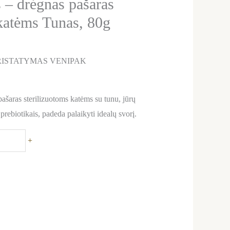
 – drėgnas pašaras
 katėms Tunas, 80g
ISTATYMAS VENIPAK
ras sterilizuotoms katėms su tunu, jūrų
 prebiotikais, padeda palaikyti idealų svorį.
+