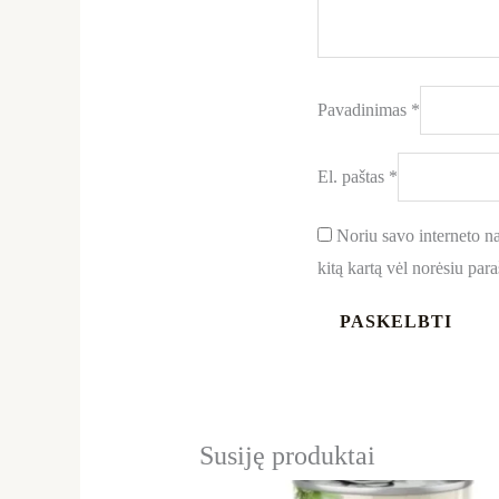
Pavadinimas
*
El. paštas
*
Noriu savo interneto nar
kitą kartą vėl norėsiu par
Susiję produktai