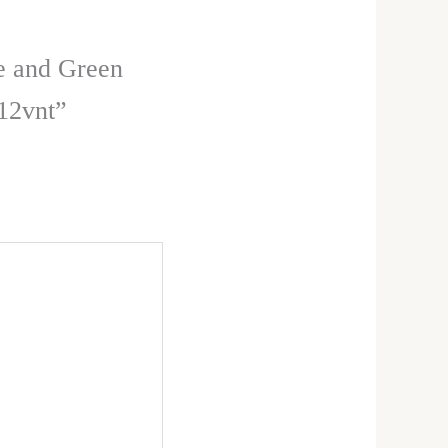
e and Green
 12vnt”