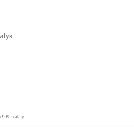
alys
:
909 kcal/kg