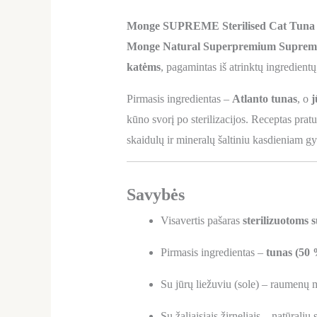
Monge SUPREME Sterilised Cat Tuna wit
Monge Natural Superpremium Supreme 
katėms
, pagamintas iš atrinktų ingredientų
Pirmasis ingredientas –
Atlanto tunas
, o
j
kūno svorį po sterilizacijos. Receptas pratu
skaidulų ir mineralų šaltiniu kasdieniam 
Savybės
Visavertis pašaras
sterilizuotoms
Pirmasis ingredientas –
tunas (50
Su jūrų liežuviu (sole) – raumenų m
Su žaliaisiais žirneliais – natūraliu 