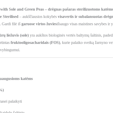
h Sole and Green Peas – drėgnas pašaras sterilizuotoms katėms, 
Sterilised
– aukščiausios kokybės
visavertis ir subalansuotas drėg
. Gardi filė iš
garuose virtos žuvies
išsaugo visas maistines savybes ir 
ūrų liežuvis (sole)
yra aukštos biologinės vertės baltymų šaltinis, paded
rtintas
fruktooligosacharidais (FOS)
, kurie palaiko sveiką žarnyno ve
gyvybingumui.
 suaugusioms katėms
 %)
asei palaikyti
skaidulų šaltiniu