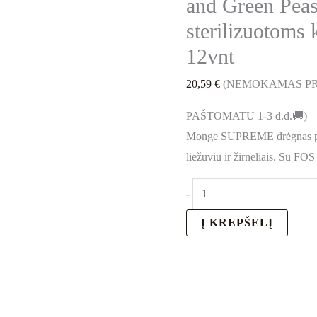
and Green Peas
Tunas,
80g
sterilizuotoms
12vnt
12vnt
20,59
€
(NEMOKAMAS PR
PAŠTOMATU 1-3 d.d.🚚)
Monge SUPREME drėgnas paša
liežuviu ir žirneliais. Su FOS
-
Į KREPŠELĮ