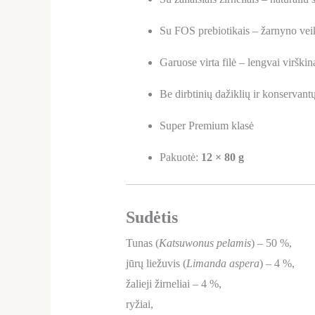
Su FOS prebiotikais – žarnyno vei
Garuose virta filė – lengvai virški
Be dirbtinių dažiklių ir konservant
Super Premium klasė
Pakuotė:
12 × 80 g
Sudėtis
Tunas (
Katsuwonus pelamis
) – 50 %,
jūrų liežuvis (
Limanda aspera
) – 4 %,
žalieji žirneliai – 4 %,
ryžiai,