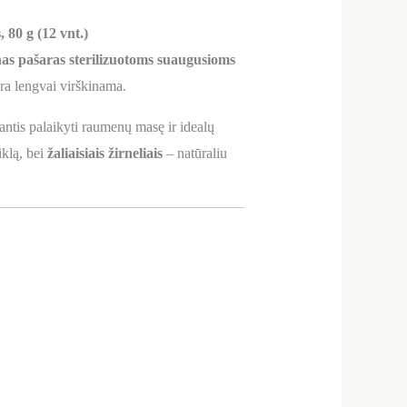
80 g (12 vnt.)
nas pašaras sterilizuotoms suaugusioms
yra lengvai virškinama.
antis palaikyti raumenų masę ir idealų
iklą, bei
žaliaisiais žirneliais
– natūraliu