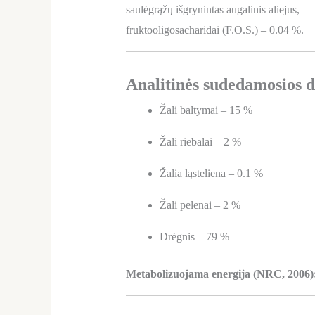
saulėgrąžų išgrynintas augalinis aliejus,
fruktooligosacharidai (F.O.S.) – 0.04 %.
Analitinės sudedamosios d
Žali baltymai – 15 %
Žali riebalai – 2 %
Žalia ląsteliena – 0.1 %
Žali pelenai – 2 %
Drėgnis – 79 %
Metabolizuojama energija (NRC, 2006)