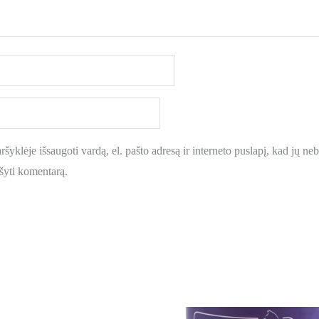
šyklėje išsaugoti vardą, el. pašto adresą ir interneto puslapį, kad jų nebe
ašyti komentarą.