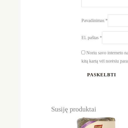
Pavadinimas
*
El. paštas
*
Noriu savo interneto nar
kitą kartą vėl norėsiu par
Susiję produktai