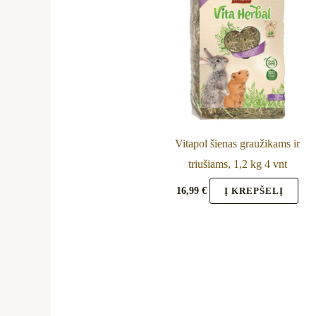
Vitapol šienas graužikams ir
triušiams, 1,2 kg 4 vnt
16,99
€
Į KREPŠELĮ