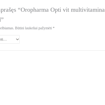
aprašęs “Oropharma Opti vit multivitamin
l”
kelbiamas.
Būtini laukeliai pažymėti
*