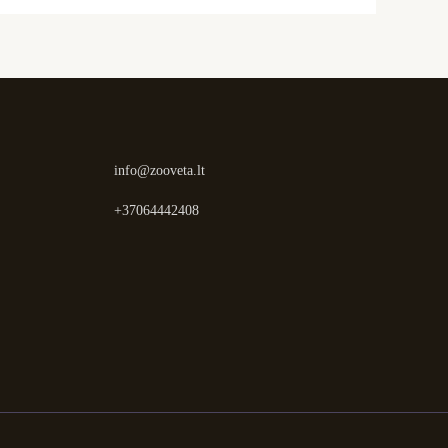
info@zooveta.lt
+37064442408