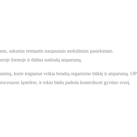
ms, sukurtas remiantis naujausiais moksliniais pasiekimais.
oje formoje ir didina natūralų atsparumą.
aminų, kurie teigiamai veikia bendrą organizmo būklę ir atsparumą. OPT
rocesuose ląstelėse, ir tokiu būdu padeda kontroliuoti gyvūno svorį.