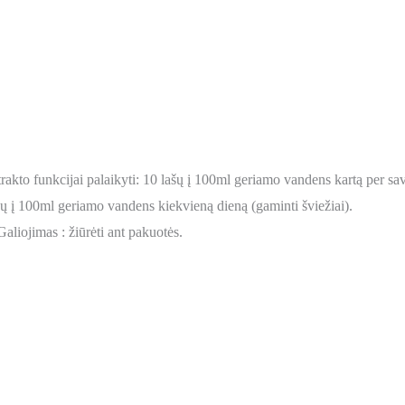
trakto funkcijai palaikyti: 10 lašų į 100ml geriamo vandens kartą per sav
lašų į 100ml geriamo vandens kiekvieną dieną (gaminti šviežiai).
Galiojimas : žiūrėti ant pakuotės.