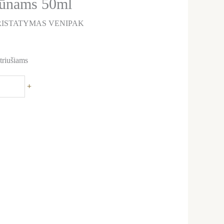
vūnams 50ml
ISTATYMAS VENIPAK
triušiams
+