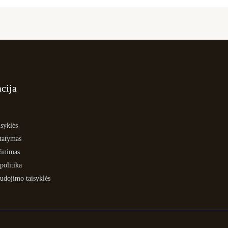
cija
syklės
statymas
žinimas
politika
udojimo taisyklės