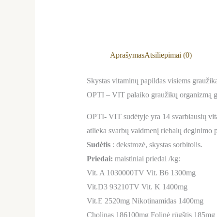
Aprašymas
Atsiliepimai (0)
Skystas vitaminų papildas visiems graužika
OPTI – VIT palaiko graužikų organizmą ger
OPTI- VIT sudėtyje yra 14 svarbiausių vit
atlieka svarbų vaidmenį riebalų deginimo p
Sudėtis
: dekstrozė, skystas sorbitolis.
Priedai:
maistiniai priedai /kg:
Vit. A 1030000TV Vit. B6 1300mg
Vit.D3 93210TV Vit. K 1400mg
Vit.E 2520mg Nikotinamidas 1400mg
Cholinas 186100mg Folinė rūgštis 185mg