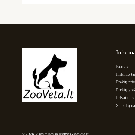
Informa
Kontaktai
Pirkimo tai
Prekių pri
Prekių grą
Privatumo 
Slapukų na
© 2026 Visos teisės saugomos Zooveta.lt