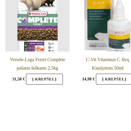
Versele-Laga Ferret Complete
C-Vit Vitaminas C Jūrų
pašaras šeškams 2,5kg
Kiaulytėms 50ml
31,50
€
14,90
€
Į KREPŠELĮ
Į KREPŠELĮ