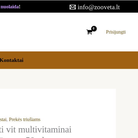
info@zooveta.lt
€ nuolaida
!
vitaminai
kiems
nams
Prisijungti
Kontaktai
stai
,
Prekės triušiams
 vit multivitaminai