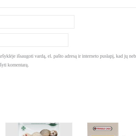
šyklėje išsaugoti vardą, el. pašto adresą ir interneto puslapį, kad jų nebe
ašyti komentarą.