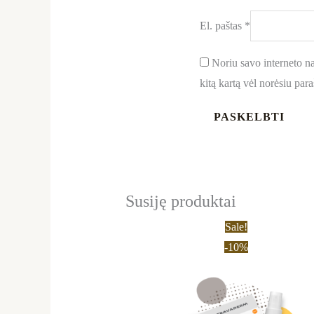
El. paštas
*
Noriu savo interneto nar
kitą kartą vėl norėsiu par
Susiję produktai
Original
Current
Sale!
price
price
-10%
was:
is:
29,79 €.
26,90 €.