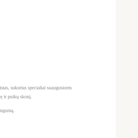
stas, sukurtas specialiai suaugusioms
vę ir puikų skonį.
gingumą.