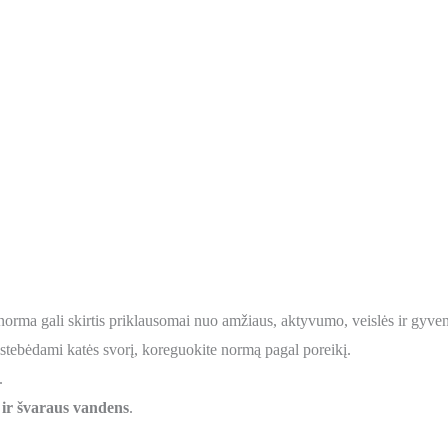
 norma gali skirtis priklausomai nuo amžiaus, aktyvumo, veislės ir gyve
stebėdami katės svorį, koreguokite normą pagal poreikį.
.
o ir švaraus vandens
.