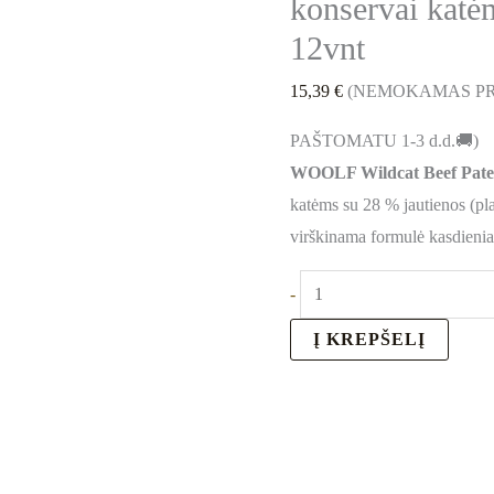
konservai katė
12vnt
15,39
€
(NEMOKAMAS PR
PAŠTOMATU 1-3 d.d.🚚)
WOOLF Wildcat Beef Pat
katėms su 28 % jautienos (pla
virškinama formulė kasdieni
-
Į KREPŠELĮ