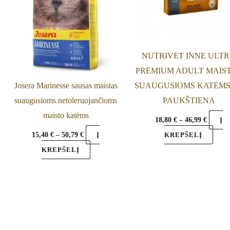
The
The
options
optio
may
may
be
be
NUTRIVET INNE ULT
chosen
chos
PREMIUM ADULT MAIS
on
on
Josera Marinesse sausas maistas
SUAUGUSIOMS KATĖMS
the
the
suaugusioms netoleruojančioms
PAUKŠTIENA
product
prod
maisto katėms
18,80
€
–
46,99
€
Į
page
page
15,40
€
–
50,79
€
Į
KREPŠELĮ
KREPŠELĮ