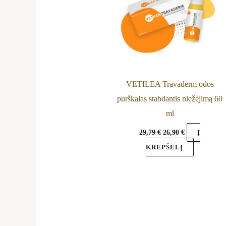
VETILEA Travaderm odos
purškalas stabdantis niežėjimą 60
ml
29,79
€
26,90
€
Į
KREPŠELĮ