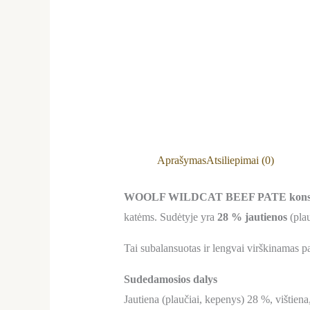
Aprašymas
Atsiliepimai (0)
WOOLF WILDCAT BEEF PATE konservai 
katėms. Sudėtyje yra
28 % jautienos
(plau
Tai subalansuotas ir lengvai virškinamas pa
Sudedamosios dalys
Jautiena (plaučiai, kepenys) 28 %, vištiena,