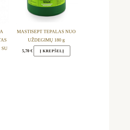
ns
RA
MASTISEPT TEPALAS NUO
en
TAS
UŽDEGIMŲ 180 g
 SU
5,70
€
Į KREPŠELĮ
uct