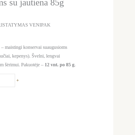
ms su jautiena 85g
ISTATYMAS VENIPAK
e
– maistingi konservai suaugusioms
učiai, kepenys). Švelni, lengvai
am šėrimui. Pakuotėje –
12 vnt. po 85 g
.
+