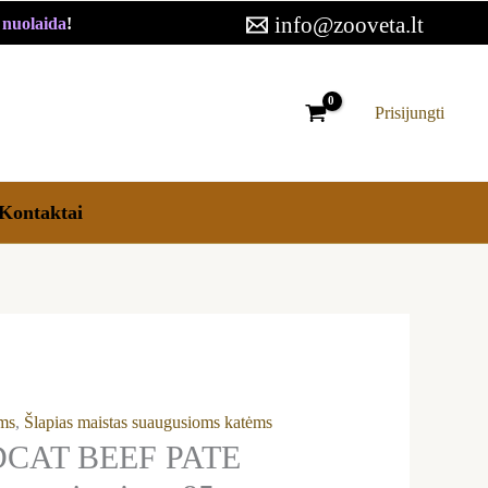
F
info@zooveta.lt
€ nuolaida
!
E
rvai
ms
Prisijungti
ena
Kontaktai
ėms
,
Šlapias maistas suaugusioms katėms
CAT BEEF PATE