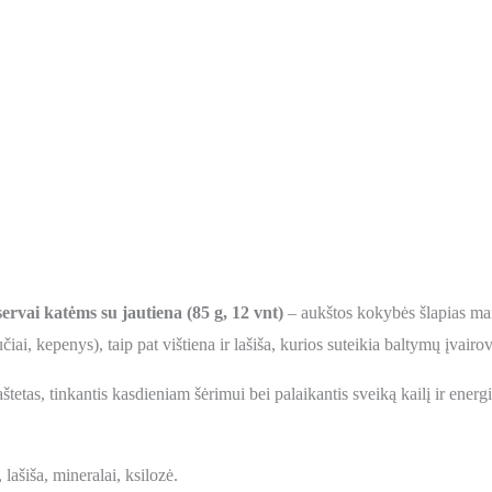
katėms su jautiena (85 g, 12 vnt)
– aukštos kokybės šlapias mai
čiai, kepenys), taip pat vištiena ir lašiša, kurios suteikia baltymų įvairo
štetas, tinkantis kasdieniam šėrimui bei palaikantis sveiką kailį ir ener
 lašiša, mineralai, ksilozė.