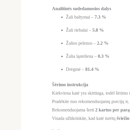
Analitinės sudedamosios dalys
Žali baltymai –
7.3 %
Žali riebalai –
5.8 %
Žalios pelenos –
2.2 %
Žalia ląsteliena –
0.3 %
Drėgmė –
81.4 %
Šėrimo instrukcija
Kiekviena katė yra skirtinga, todėl šėrimo
Pradėkite nuo rekomenduojamų porcijų ir, 
Rekomenduojama šerti
2 kartus per parą
Visada užtikrinkite, kad katė turėtų
švieži