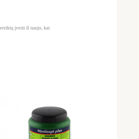
reiktų įvesti iš naujo, kai
uct
h
ple
nts.